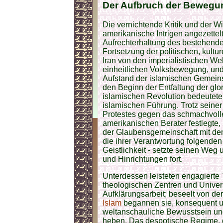
Der
Aufbruch
der Bewegu
Die vernichtende Kritik und der W
amerikanische Intrigen angezettel
Aufrechterhaltung des bestehend
Fortsetzung der politischen, kult
Iran von den imperialistischen We
einheitlichen Volksbewegung, und 
Aufstand der islamischen Gemeinsc
den Beginn der Entfaltung der gl
islamischen Revolution bedeutete,
islamischen Führung. Trotz seine
Protestes gegen das schmachvolle
amerikanischen Berater festlegte,
der Glaubensgemeinschaft mit dem
die ihrer Verantwortung folgenden
Geistlichkeit - setzte seinen Weg
und Hinrichtungen fort.
Unterdessen leisteten engagierte 
theologischen Zentren und Univers
Aufklärungsarbeit; beseelt von d
Islam
begannen sie, konsequent u
weltanschauliche Bewusstsein un
heben. Das despotische Regime, 