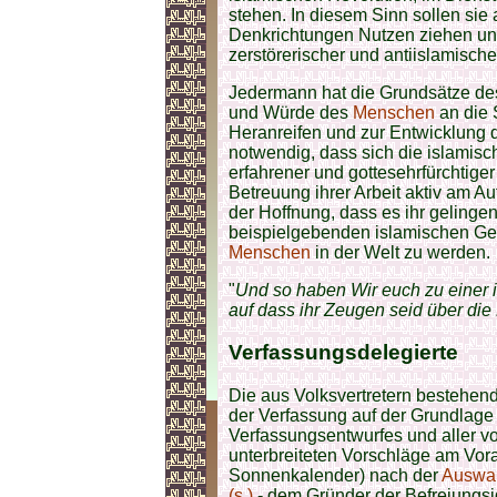
stehen. In diesem Sinn sollen si
Denkrichtungen Nutzen ziehen und
zerstörerischer und antiislamisch
Jedermann hat die Grundsätze de
und Würde des
Menschen
an die 
Heranreifen und zur Entwicklung
notwendig, dass sich die islamis
erfahrener und gottesehrfürchtige
Betreuung ihrer Arbeit aktiv am Au
der Hoffnung, dass es ihr gelinge
beispielgebenden islamischen Ges
Menschen
in der Welt zu werden.
"
Und so haben Wir euch zu einer 
auf dass ihr Zeugen seid über die
Verfassungsdelegierte
Die aus Volksvertretern bestehen
der Verfassung auf der Grundlag
Verfassungsentwurfes und aller 
unterbreiteten Vorschläge am Vo
Sonnenkalender) nach der
Auswa
(s.)
- dem Gründer der Befreiungsid