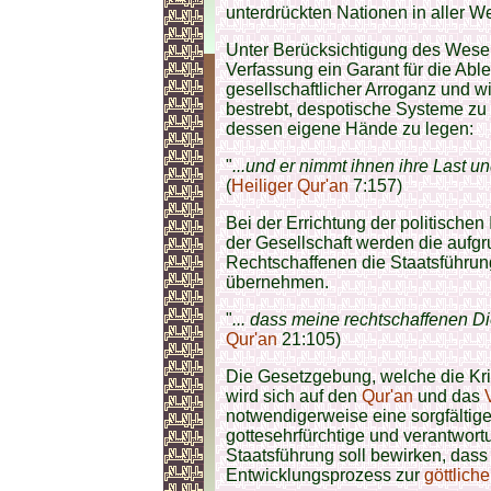
unterdrückten Nationen in aller We
Unter Berücksichtigung des Wese
Verfassung ein Garant für die Able
gesellschaftlicher Arroganz und wir
bestrebt, despotische Systeme zu
dessen eigene Hände zu legen:
"
...und er nimmt ihnen ihre Last un
(
Heiliger Qur'an
7:157)
Bei der Errichtung der politische
der Gesellschaft werden die auf
Rechtschaffenen die Staatsführu
übernehmen.
"
... dass meine rechtschaffenen 
Qur'an
21:105)
Die Gesetzgebung, welche die Krite
wird sich auf den
Qur'an
und das
notwendigerweise eine sorgfälti
gottesehrfürchtige und verantwor
Staatsführung soll bewirken, dass
Entwicklungsprozess zur
göttlich