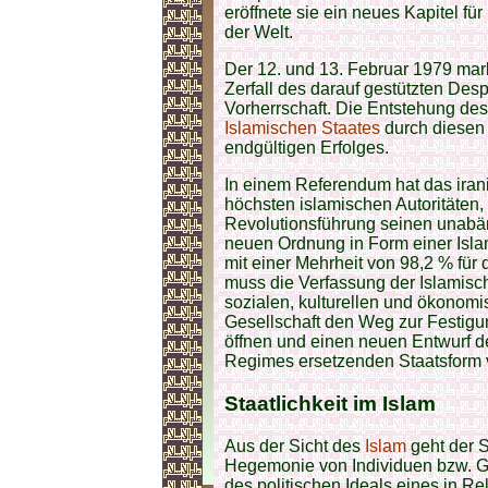
eröffnete sie ein neues Kapitel f
der Welt.
Der 12. und 13. Februar 1979 mar
Zerfall des darauf gestützten De
Vorherrschaft. Die Entstehung de
Islamischen Staates
durch diesen 
endgültigen Erfolges.
In einem Referendum hat das iran
höchsten islamischen Autoritäten,
Revolutionsführung seinen unabän
neuen Ordnung in Form einer Isl
mit einer Mehrheit von 98,2 % für
muss die Verfassung der Islamisch
sozialen, kulturellen und ökonomi
Gesellschaft den Weg zur Festig
öffnen und einen neuen Entwurf d
Regimes ersetzenden Staatsform 
Staatlichkeit
im Islam
Aus der Sicht des
Islam
geht der 
Hegemonie von Individuen bzw. Gr
des politischen Ideals eines in R