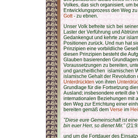
Volkes, das sich organisiert, um 
Entwicklungsprozess den Weg zu s
Gott
- zu ebnen.
Unser Volk befreite sich bei sei
Laster der Verführung und Abtrünn
Gedankengut und kehrte zur isla
Positionen zurück. Und nun hat si
Prinzipien eine vorbildliche Gese
diesen Prinzipien besteht die Auf
Glauben basierenden Grundlagen 
Voraussetzungen zu bereiten, unt
und ganzheitlichen islamischen W
islamische Gehalt der Revolution 
Unterdrückten
von ihren
Unterdrü
Grundlage für die Fortsetzung die
Ausland; insbesondere erteilt di
internationalen Beziehungen mit
den Weg zur Errichtung einer einh
bereiten gemäß dem
Verse
im
Hei
"Diese eure Gemeinschaft ist eine
bin euer Herr, so dienet Mir."
(21:9
und um die Fortdauer des Einsatze