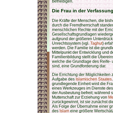
befriedigen.
Die
Frau
in der Verfassun
Die Kräfte der Menschen, die bish
durch die Fremdherrschaft standen,
menschlichen Rechte mit der Erri
Gesellschaftsgrundlagen wiedergew
aufgrund der größeren Unterdrück
Unrechtssystem (vgl.
Taghut
) erf
werden. Die Familie ist die grund
Mittelpunkt der Entwicklung und d
Familienbildung stellt die Übere
welche die Grundlage des Reife-
sind, eine Grundforderung dar.
Die Errichtung der Möglichkeiten z
Aufgabe des
Islamischen Staates
grundlegende Einheit wird die Fr
eines Werkzeuges im Dienste de
der Ausbeutung befreit; während 
Mutterschaft zur Erziehung von
Me
zurückgewinnt, ist sie zunächst d
Als Folge der Übernahme einer gr
des
Islam
eine größere Wertschät