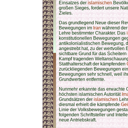
Einsatzes der
islamischen
Bevölke
großen Sieges, fordert unsere Nati
Zieles.
Das grundlegend Neue dieser Revo
Bewegungen im
Iran
während der l
Lehre bestimmter Charakter. Das
konstitutionellen Bewegungen geg
antikolonialistischen Bewegung, d
angestrebt hat, zu der wertvollen
sichtbare Grund für das Scheiter
Kampf tragenden Weltanschauung 
Statthalterschaft der kämpfenden
zurückliegenden Bewegungen einen
Bewegungen sehr schnell, weil ih
Grundwerten entfernte.
Nunmehr erkannte das erwachte G
höchsten islamischen Autorität
Im
Grundsätzen der
islamischen
Lehr
diesmal erhielt die kämpfende
Gei
Linie der Volksbewegungen gestan
folgenden Schriftsteller und Intell
neue Antriebskraft.