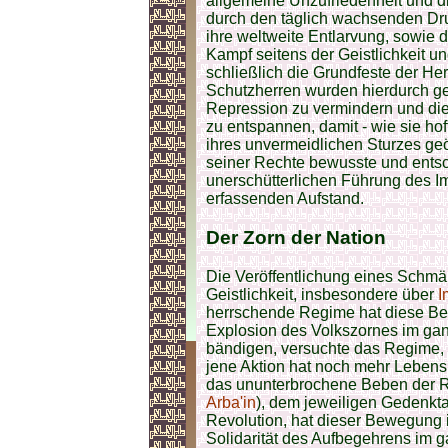
allgemeine Unzufriedenheit und di
durch den täglich wachsenden Dru
ihre weltweite Entlarvung, sowie d
Kampf seitens der Geistlichkeit u
schließlich die Grundfeste der H
Schutzherren wurden hierdurch g
Repression zu vermindern und die
zu entspannen, damit - wie sie hof
ihres unvermeidlichen Sturzes geö
seiner Rechte bewusste und entsc
unerschütterlichen Führung des 
erfassenden Aufstand.
Der
Zorn
der Nation
Die Veröffentlichung eines Schmä
Geistlichkeit, insbesondere über
I
herrschende Regime hat diese Be
Explosion des Volkszornes im ga
bändigen, versuchte das Regime, d
jene Aktion hat noch mehr Lebensk
das ununterbrochene Beben der Re
Arba'in
), dem jeweiligen Gedenkta
Revolution, hat dieser Bewegung
Solidarität des Aufbegehrens im 