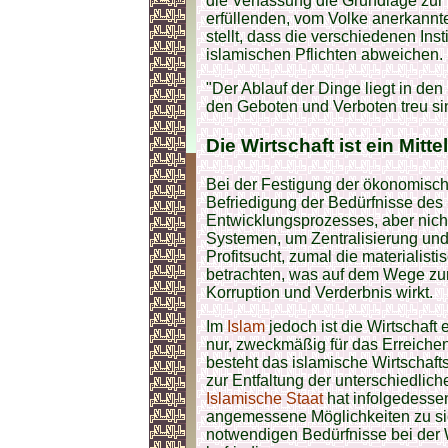
die Verfassung die Grundlage zur
erfüllenden, vom Volke anerkann
stellt, dass die verschiedenen Inst
islamischen Pflichten abweichen.
"Der Ablauf der Dinge liegt in de
den Geboten und Verboten treu sin
Die
Wirtschaft
ist ein Mitte
Bei der Festigung der ökonomisch
Befriedigung der Bedürfnisse des
Entwicklungsprozesses, aber nic
Systemen, um Zentralisierung und
Profitsucht, zumal die materialist
betrachten, was auf dem Wege zur
Korruption und Verderbnis wirkt.
Im
Islam
jedoch ist die Wirtschaft 
nur, zweckmäßig für das Erreichen
besteht das islamische Wirtschaf
zur Entfaltung der unterschiedlich
Islamische Staat
hat infolgedessen
angemessene Möglichkeiten zu sic
notwendigen Bedürfnisse bei der