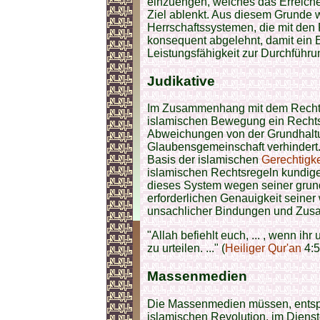
einzuengen, welches das Erreiche
Ziel ablenkt. Aus diesem Grunde w
Herrschaftssystemen, die mit den
konsequent abgelehnt, damit ein E
Leistungsfähigkeit zur Durchführu
Judikative
Im Zusammenhang mit dem Rechts
islamischen Bewegung ein Recht
Abweichungen von der Grundhaltu
Glaubensgemeinschaft verhindert.
Basis der islamischen
Gerechtigke
islamischen Rechtsregeln kundige
dieses System wegen seiner gru
erforderlichen Genauigkeit seiner
unsachlicher Bindungen und Zus
"Allah befiehlt euch, ... , wenn ih
zu urteilen. ..." (
Heiliger Qur'an
4:5
Massenmedien
Die Massenmedien müssen, entsp
islamischen Revolution, im Dienst