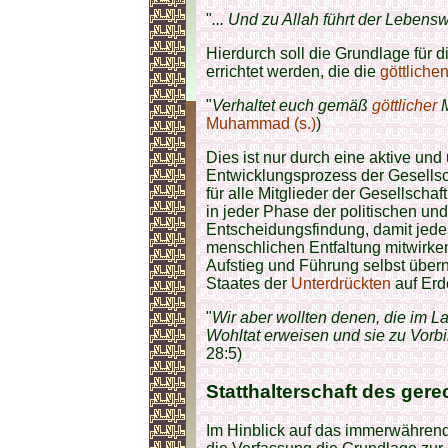
"
... Und zu Allah führt der Lebens
Hierdurch soll die Grundlage für 
errichtet werden, die die
göttliche
"
Verhaltet euch gemäß
göttlicher
M
Muhammad (s.)
)
Dies ist nur durch eine aktive un
Entwicklungsprozess der Gesellsc
für alle Mitglieder der Gesellscha
in jeder Phase der politischen und
Entscheidungsfindung, damit jede
menschlichen Entfaltung mitwirke
Aufstieg und Führung selbst übern
Staates der
Unterdrückten
auf Erd
"
Wir aber wollten denen, die im 
Wohltat erweisen und sie zu Vorb
28:5)
Statthalterschaft
des gere
Im Hinblick auf das immerwähre