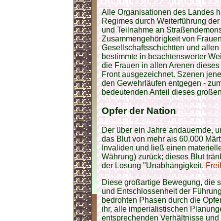
Alle Organisationen des Landes h
Regimes durch Weiterführung de
und Teilnahme an Straßendemonst
Zusammengehörigkeit von Frauen
Gesellschaftsschichtten und allen
bestimmte in beachtenswerter Wei
die Frauen in allen Arenen dieses
Front ausgezeichnet. Szenen jener
den Gewehrläufen entgegen - zum 
bedeutenden Anteil dieses großen
Opfer
der Nation
Der über ein Jahre andauernde, u
das Blut von mehr ais 60.000 Mär
Invaliden und ließ einen materiel
Währung) zurück; dieses Blut trän
der Losung "Unabhängigkeit,
Frei
Diese großartige Bewegung, die si
und Entschlossenheit der Führung s
bedrohten Phasen durch die Opfer
ihr, alle imperialistischen Planun
entsprechenden Verhältnisse und In