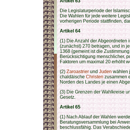
Artikel 63
Die Legislaturperiode der Islamis
Die Wahlen für jede weitere Legi
vorherigen Periode stattfinden, da
Artikel 64
(1) Die Anzahl der Abgeordneten 
(zunächst) 270 betragen, und in
1368 (gemeint ist die Zustimmung 
Berücksichtigung menschlicher, po
Faktoren um maximal 20 erhöht w
(2)
Zaroastrier
und
Juden
wählen j
chaldäische
Christen
zusammen e
Norden des Landes je einen Abge
(3) Die Grenzen der Wahlkreise u
Gesetz.
Artikel 65
(1) Nach Ablauf der Wahlen werde
Beratungsversammlung bei Anwese
beschlussfähig. Das Verabschied