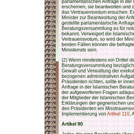
parlamentarischen Anfrage in de
erscheinen, sie beantworten und
das Vertrauensvotum ersuchen. Ers
Minister zur Beantwortung der Anf
gestellte parlamentarische Anfrag
Beratungsversammlung es für notw
bekannt. Verweigert die Islamis
Vertrauensvotum, so wird der Minis
beiden Fällen können die befragte
Ministerrats sein.
(2) Wenn mindestens ein Drittel de
Beratungsversammlung bezüglich d
Gewalt und Verwaltung der exeku
bezogenen administrativen Aufga
Präsidenten richten, sollte er in
Anfrage in der Islamischen Berat
der aufgeworfenen Fragen adäquat
der Mitglieder der Islamischen 
Erklärungen der gegnerischen und
des Präsidenten ein Misstrauensv
Implementierung von
Artikel 110
, 
Artikel 90