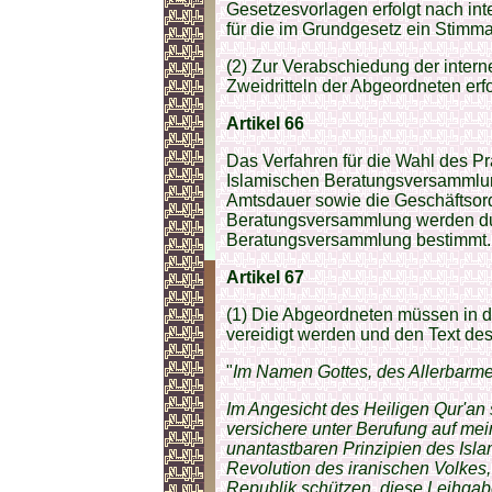
Gesetzesvorlagen erfolgt nach int
für die im Grundgesetz ein Stimman
(2) Zur Verabschiedung der inter
Zweidritteln der Abgeordneten erfo
Artikel 66
Das Verfahren für die Wahl des P
Islamischen Beratungsversammlun
Amtsdauer sowie die Geschäftsor
Beratungsversammlung werden dur
Beratungsversammlung bestimmt.
Artikel 67
(1) Die Abgeordneten müssen in d
vereidigt werden und den Text des
"
Im Namen Gottes, des Allerbarme
Im Angesicht des Heiligen Qur'an
versichere unter Berufung auf mei
unantastbaren Prinzipien des Isla
Revolution des iranischen Volkes
Republik schützen, diese Leihgabe