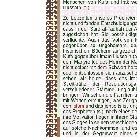
Menschen von Kufa und Irak wä
Hussain (a.).
Zu Lebzeiten unseres Propheten
nicht und fanden Entschuldigunge
dass in der Sure al-Taubah der A
zugesichert hat. Sie beschuldig
verfluchte. Auch das Volk von 
gegenüber so ungehorsam, das
historischen Büchern aufgezeic
Kufa gegenüber Imam Hussain (a.)
dem Märtyrertod des Herrn der Mär
nicht selbst mit dem Schwert her
oder entschlossen sich anzuseh
sehen wir heute, dass das iran
Streitkräfte, der Revolutionsg
verschiedener Stämme, unglaubli
bringen. Wir sehen die Familien u
mit Worten ermutigen, was Zeugn
den
Islam
und das jenseits ist, un
des Propheten (s.), noch eines d
ihre Motivation liegen in ihrem 
des Sieges in seinen verschieden
auf solche Nachkommen, und es e
und in der Gegenwart eines s