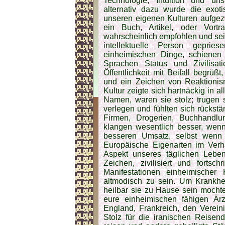
Technologie, Intuition und u
alternativ dazu wurde die exot
unseren eigenen Kulturen aufgez
ein Buch, Artikel, oder Vort
wahrscheinlich empfohlen und sei
intellektuelle Person gepri
einheimischen Dinge, schienen 
Sprachen Status und Zivilis
Öffentlichkeit mit Beifall begrüß
und ein Zeichen von Reaktionis
Kultur zeigte sich hartnäckig in a
Namen, waren sie stolz; trugen
verlegen und fühlten sich rückst
Firmen, Drogerien, Buchhandlu
klangen wesentlich besser, wenn
besseren Umsatz, selbst wenn 
Europäische Eigenarten im Verh
Aspekt unseres täglichen Lebe
Zeichen, zivilisiert und fortsc
Manifestationen einheimischer 
altmodisch zu sein. Um Krankhe
heilbar sie zu Hause sein mochte
eure einheimischen fähigen Är
England, Frankreich, den Verein
Stolz für die iranischen Reisen