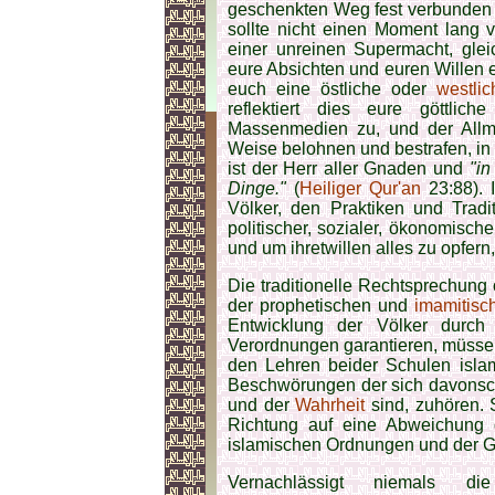
geschenkten Weg fest verbunden 
sollte nicht einen Moment lang 
einer unreinen Supermacht, glei
eure Absichten und euren Willen e
euch eine östliche oder
westlic
reflektiert dies eure göttlich
Massenmedien zu, und der Allmä
Weise belohnen und bestrafen, in
ist der Herr aller Gnaden und
"in
Dinge."
(
Heiliger Qur'an
23:88). I
Völker, den Praktiken und Trad
politischer, sozialer, ökonomisch
und um ihretwillen alles zu opfern,
Die traditionelle Rechtsprechung 
der prophetischen und
imamitisc
Entwicklung der Völker durch
Verordnungen garantieren, müssen 
den Lehren beider Schulen isl
Beschwörungen der sich davonsch
und der
Wahrheit
sind, zuhören. S
Richtung auf eine Abweichung 
islamischen Ordnungen und der Gö
Vernachlässigt niemals 