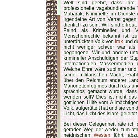
Welt sind geehrt, dass ihre 
professionelle vagabundierende
Mubarak, Kriminelle im Dienste 
irgendeine Art von Verrat gege
dienlich zu sein. Wir sind erfre
Feind als Krimineller und Ve
Menschenrechte bekannt ist, 
unterdrückten Volk von
Irak
und de
nicht weniger schwer war al
begangene. Wir und andere unter
krimineller Anschuldigen der Su
internationalen Massenmedien 
Welche Ehre wäre sublimer und 
seiner militärischen Macht, Prah
über den Reichtum anderer Länd
Marionettenregimes durch das une
sprachlos gemacht wurde, dass
wenden soll? Dies ist nicht d
göttlichen Hilfe vom Allmächtige
Volk, aufgerüttelt hat und sie von
Licht, das Licht des Islam, geleitet 
Bei dieser Gelegenheit rate ich
geraden Weg der weder zum ath
heidnischen
Westen
führt, abz