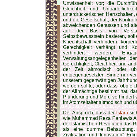
Unwissenheit vor; die Durchfüh
Gleichheit und Unparteilichk
unterdrückerischen Herrschaften, 
und die Gesellschaft, der Kontrol
abweichenden Genüssen und alter
auf der Basis von Verstan
Selbstbewusstsein basieren, sol
Knechtschaft verhindern; körper
Gerechtigkeit verhängt und Ko
verhindert werden. En
Verwaltungsangelegenheiten der
Gerechtigkeit, Gleichheit und an
der Zeit altmodisch oder ü
entgegengesetzten Sinne nur ver
unserem gegenwärtigen Jahrhunde
werden sollte, oder dass, obgle
der Allmächtige bestimmt hat, das
Plünderung und Mord verhindert w
im Atomzeitalter altmodisch und üb
Der Anspruch, dass der
Islam
sich
wie Muhammad Reza Pahlawis Auss
der Islamischen Revolution das Re
als eine dumme Behauptung. 
Zivilisation und Innovation" Erf