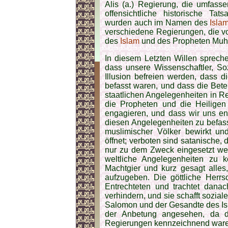
Alis (a.) Regierung, die umfass
offensichtliche historische Tat
wurden auch im Namen des
Isla
verschiedene Regierungen, die v
des
Islam
und des Propheten Muha
In diesem Letzten Willen spreche
dass unsere Wissenschaftler, So
Illusion befreien werden, dass d
befasst waren, und dass die Bete
staatlichen Angelegenheiten in Re
die Propheten und die Heiligen
engagieren, und dass wir uns en
diesen Angelegenheiten zu befassen
muslimischer Völker bewirkt und
öffnet; verboten sind satanische, 
nur zu dem Zweck eingesetzt we
weltliche Angelegenheiten zu 
Machtgier und kurz gesagt alle
aufzugeben. Die göttliche Herrs
Entrechteten und trachtet dana
verhindern, und sie schafft sozial
Salomon und der Gesandte des Isla
der Anbetung angesehen, da die
Regierungen kennzeichnend waren, 