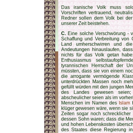
Das iranische Volk muss solc
Vorschriften vertrauend, neutralis
Redner sollen dem Volk bei der
unserer Zeit beistehen.
C.
Eine solche Verschwörung - vie
Schaffung und Verbreitung von G
Land umherschwirren und die 
Andeutungen hinauslaufen, dass 
nichts für das Volk getan habe
Enthusiasmus selbstaufopfern
tyrannischen Herrschaft der Un
müssten, dass sie von einem noc
die arrogante vermögende Klas
unterdrückten Massen noch mehr
gefüllt würden mit den jungen Men
des Landes gewesen seien; 
abscheulicher seien als im vorhe
Menschen im Namen des
Islam
h
klüger gewesen wäre, wenn sie sic
Zeiten sogar noch schrecklicher
dessen Sohn waren; dass die Men
und hohen Lebenskosten übersch
des Staates diese Regierung i