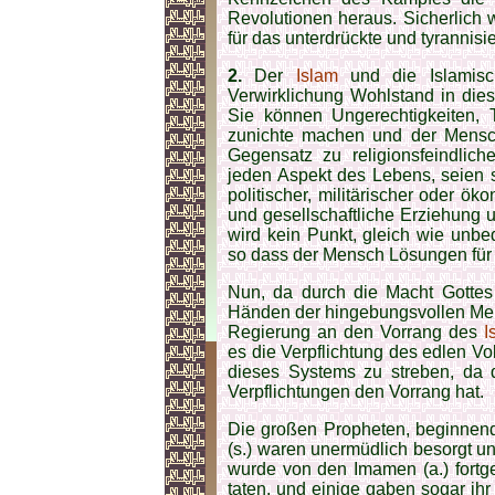
Revolutionen heraus. Sicherlich 
für das unterdrückte und tyrannisie
2.
Der
Islam
und die Islamisch
Verwirklichung Wohlstand in dies
Sie können Ungerechtigkeiten, 
zunichte machen und der Menschh
Gegensatz zu religionsfeindlich
jeden Aspekt des Lebens, seien sie 
politischer, militärischer oder ök
und gesellschaftliche Erziehung un
wird kein Punkt, gleich wie unb
so dass der Mensch Lösungen für 
Nun, da durch die Macht Gottes
Händen der hingebungsvollen Men
Regierung an den Vorrang des
I
es die Verpflichtung des edlen Vol
dieses Systems zu streben, da
Verpflichtungen den Vorrang hat.
Die großen Propheten, beginnend
(s.) waren unermüdlich besorgt u
wurde von den Imamen (a.) fortges
taten, und einige gaben sogar ihr