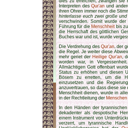
dies zu erreichen, zwangen sie 
Interpreten des
Qur'an
und andere
ihren Ohren immer noch die Sti
hinterlasse euch zwei große und 
verschwinden. Somit wurde de
Führung für die
Menschheit
bis z
die Herrschaft des göttlichen Ge
Buches war und ist, wurde verges
Die Verdrehung des
Qur'an
, der 
die Regel. Je weiter diese Abwei
mehr geriet der
Heilige Qur'an
, 
worden war, in Vergessenhei
Allmächtigen Gott offenbart wur
Status zu erhöhen und diesen Ur
Bösem zu erretten, um die H
einzusetzen und die Regieru
anzuvertrauen, so dass diese sie 
Menschheit dienen, wurde in alle
in der Rechtleitung der
Menschen
In den Händen der tyrannischen 
dekadenter als despotische He
einem Instrument von Unterdrücku
verzerrt, um tyrannische Hand