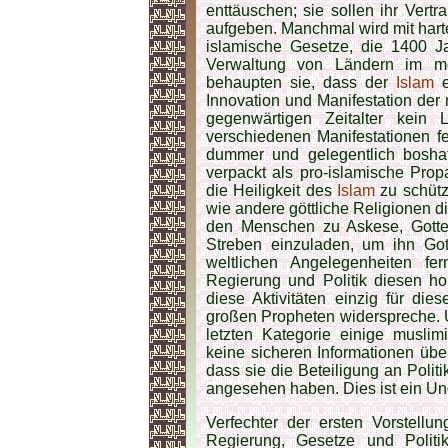
enttäuschen; sie sollen ihr Vert
aufgeben. Manchmal wird mit hart
islamische Gesetze, die 1400 Jah
Verwaltung von Ländern im mo
behaupten sie, dass der
Islam
e
Innovation und Manifestation der 
gegenwärtigen Zeitalter kein 
verschiedenen Manifestationen f
dummer und gelegentlich boshaf
verpackt als pro-islamische Pro
die Heiligkeit des
Islam
zu schütz
wie andere göttliche Religionen 
den Menschen zu Askese, Gottes
Streben einzuladen, um ihn Go
weltlichen Angelegenheiten fer
Regierung und Politik diesen ho
diese Aktivitäten einzig für di
großen Propheten widerspreche. 
letzten Kategorie einige muslim
keine sicheren Informationen üb
dass sie die Beteiligung an Poli
angesehen haben. Dies ist ein U
Verfechter der ersten Vorstellu
Regierung, Gesetze und Polit