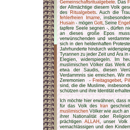
Gemeinschaftsritualgebete
. Das
F
der Allmächtige diesem Volk gesc
des
Ritualgebets
. Auch die Tra
fehlerfreien Imame
, insbesonde
Husain
- mögen
Gott
, Seine
Enge
tapfere Seele segnen -, dürfen n
an dieses große Epos muss
verwünschenden und verdamme
sich in den heldenhaften Protes
Jahrhunderte hindurch widerspiege
Tyrannen zu jeder Zeit und Ära i
Elegien, widerspiegeln. Im heu
muslimischen Völker das Werk 
etwa der Saudis, diesen Ver
Verdammnis sie erreichen. Wir m
Zeremonien -
Freitagsgebet
,
Pi
sind, die die Muslime, insbeson
schützen und ihre Identität erhalt
Ich möchte hier erwähnen, dass me
für das Volk des
Iran
geschrieb
muslimischen
Völker wie auch an 
ihrer Nationalität oder Relig
prächtigen
ALLAH
, unser Volk
vernachlässigen und den Kinde