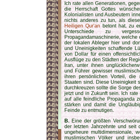
Ich rate allen Generationen, geg
die Herrschaft Gottes wünsch
Kolonialisten und Ausbeutern inn
nichts anderes zu tun, als dies
Heiligen Qur'an
betont hat, zu er
Unterschiede zu vergess
Propagandamaschinerie, welche d
der lokalen Ableger hier und do
und Uneinigkeiten schaffende Lü
von Dollar für einen offensicht
Ausflüge zu den Städten der Regi
Iran, unter ihnen unglücklicher
und Führer gewisser muslimische
ihren persönlichen Vorteil, die
Staaten sind. Diese Uneinigkeit
durchkreuzen sollte die Sorge de
jetzt und in Zukunft sein. Ich ra
auf alle feindliche Propaganda zu
stärken und damit die Ungläubi
Feinde zu entmutigen.
B.
Eine der größten Verschwöru
der letzten Jahrzehnte und seit
ungeheure multidimensionale, we
muslimischen Völker und insb