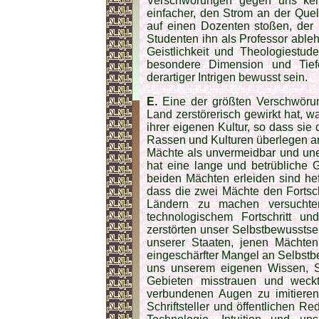
Verschwörungen gegen uns kei
einfacher, den Strom an der Quelle
auf einen Dozenten stoßen, der i
Studenten ihn als Professor ableh
Geistlichkeit und Theologiestud
besondere Dimension und Tief
derartiger Intrigen bewusst sein.
E.
Eine der größten Verschwörun
Land zerstörerisch gewirkt hat, w
ihrer eigenen Kultur, so dass sie
Rassen und Kulturen überlegen a
Mächte als unvermeidbar und unen
hat eine lange und betrübliche 
beiden Mächten erleiden sind hef
dass die zwei Mächte den Fortschr
Ländern zu machen versuchten
technologischem Fortschritt un
zerstörten unser Selbstbewusstsei
unserer Staaten, jenen Mächte
eingeschärfter Mangel an Selbstb
uns unserem eigenen Wissen, Sa
Gebieten misstrauen und weck
verbundenen Augen zu imitieren.
Schriftsteller und öffentlichen Re