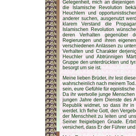
Gelegenheit, mich an diejenige
die Islamische Revolution be
Heuchlern und opportunistischen
anderer suchen, ausgenutzt werde
klarem Verstand die Propag
Islamischen Revolution wünschen
deren Verhalten gegenüber d
Regierungen und ihren eigenen
verschiedenen Anlässen zu unter
Verhalten und Charakter derjen
Heuchler und Abtrünnigen Märt
Gruppe den unterdrückten und ty
besorgt um sie ist.
Meine lieben Brüder, ihr lest dies
wahrscheinlich nach meinem Tod. 
sein, eure Gefühle für egoistisch
Da ihr wertvolle junge Menschen 
jungen Jahre dem Dienste des 
Republik widmet, so dass ihr in 
werdet. Ich flehe Gott, den Verg
der Menschheit zu leiten und un
Seiner freigiebigen Gnade. Erbi
versichert, dass Er der Führer und