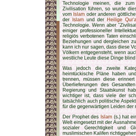
Technologie meinen, die zum
Zivilisation führen, so wurde di
vom
Islam
oder anderen göttliche
der
Islam
und der
Heilige Qur'
Technologie. Wenn aber "Zivilis
einiger professioneller Intellektu
religiös verbotenen Taten einsch
Beziehungen und dergleichen zu b
kann ich nur sagen, dass diese Vor
Völkern entgegensteht, wenn auch
westliche Leute diese Dinge blind
Was jedoch die zweite Kat
heimtückische Pläne haben u
trennen, müssen diese erinner
Überlieferungen des Gesandte
Regierung und Staatskunst ha
wichtiger ist, dass viele der s
tatsächlich auch politische Aspek
für die gegenwärtigen Leiden der
Der Prophet des
Islam
(s.) hat e
Welt eingesetzt mit der Ausnahm
sozialer Gerechtigkeit und G
muslimischen Kalifen richtiggeh