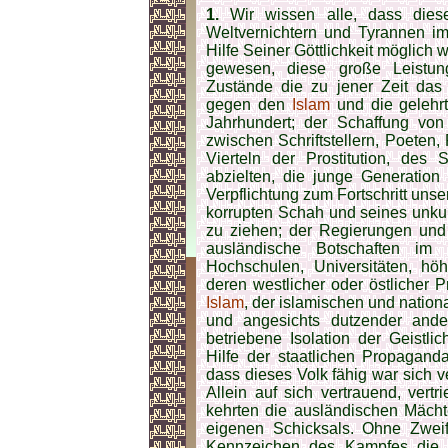
1.
Wir wissen alle, dass diese
Weltvernichtern und Tyrannen 
Hilfe Seiner Göttlichkeit möglich 
gewesen, diese große Leistun
Zustände die zu jener Zeit da
gegen den
Islam
und die gelehrt
Jahrhundert; der Schaffung von
zwischen Schriftstellern, Poete
Vierteln der Prostitution, des 
abzielten, die junge Generation
Verpflichtung zum Fortschritt unse
korrupten Schah und seines unkult
zu ziehen; der Regierungen und
ausländische Botschaften im 
Hochschulen, Universitäten, höh
deren westlicher oder östlicher 
Islam
, der islamischen und nation
und angesichts dutzender and
betriebene Isolation der Geistl
Hilfe der staatlichen Propagan
dass dieses Volk fähig war sich 
Allein auf sich vertrauend, ver
kehrten die ausländischen Mäch
eigenen Schicksals. Ohne Zwei
Kennzeichen des Kampfes die I