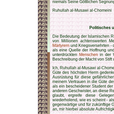
niemals Seine Göttlichen Segnun
Ruhullah al-Musawi al-Chomeini
Politisches 
Die Bedeutung der Islamischen Re
von Millionen achtenswerten 
Märtyrern
und Kriegsversehrten -
als eine Quelle der Hoffnung und
unterdrückten
Menschen
in der W
Beschreibung der Macht von Stift 
Ich, Ruhullah al-Musawi al-Chomei
Güte des höchsten Herrn gedenken
Ausrüstung für diese gefährlich
meinem Vertrauen in die Güte de
als ein bescheidener Student de
anderen Geschwister, an diese Re
glaubt, ergreife diese Geleg
wiederholend, wie es scheint - al
gegenwärtige und für zukünftige 
an, mir hierbei absolute Aufrichtig