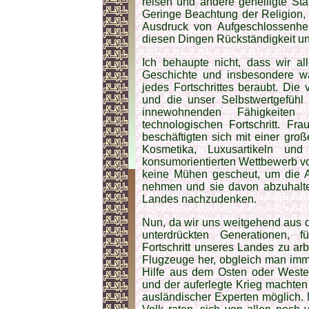
reisen und andere geheiligte St
Geringe Beachtung der Religion,
Ausdruck von Aufgeschlossenhei
diesen Dingen Rückständigkeit un
Ich behaupte nicht, dass wir a
Geschichte und insbesondere w
jedes Fortschrittes beraubt. Die
und die unser Selbstwertgefüh
innewohnenden Fähigkeiten 
technologischen Fortschritt. F
beschäftigten sich mit einer groß
Kosmetika, Luxusartikeln un
konsumorientierten Wettbewerb v
keine Mühen gescheut, um die 
nehmen und sie davon abzuhalten
Landes nachzudenken.
Nun, da wir uns weitgehend aus d
unterdrückten Generationen, f
Fortschritt unseres Landes zu arb
Flugzeuge her, obgleich man imm
Hilfe aus dem Osten oder Westen
und der auferlegte Krieg machten
ausländischer Experten möglich.