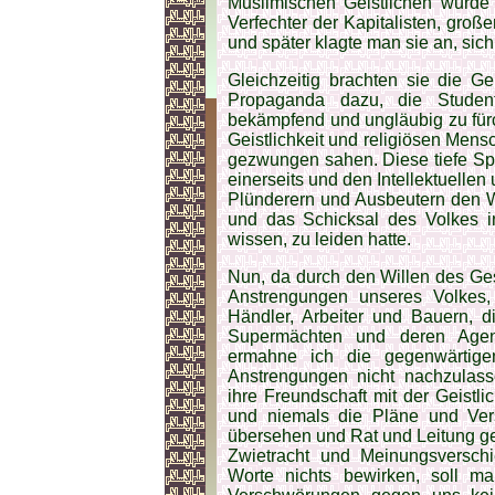
Muslimischen Geistlichen wurde 
Verfechter der Kapitalisten, gro
und später klagte man sie an, sich 
Gleichzeitig brachten sie die Gei
Propaganda dazu, die Studen
bekämpfend und ungläubig zu für
Geistlichkeit und religiösen Men
gezwungen sahen. Diese tiefe Sp
einerseits und den Intellektuellen
Plünderern und Ausbeutern den 
und das Schicksal des Volkes in
wissen, zu leiden hatte.
Nun, da durch den Willen des Ge
Anstrengungen unseres Volkes, e
Händler, Arbeiter und Bauern,
Supermächten und deren Agente
ermahne ich die gegenwärtige
Anstrengungen nicht nachzulass
ihre Freundschaft mit der Geistl
und niemals die Pläne und Ver
übersehen und Rat und Leitung g
Zwietracht und Meinungsversch
Worte nichts bewirken, soll 