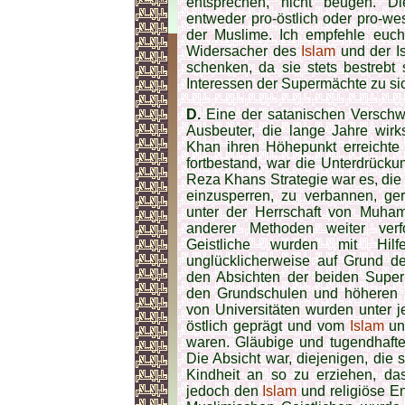
entsprechen, nicht beugen. Di
entweder pro-östlich oder pro-wes
der Muslime. Ich empfehle euch
Widersacher des
Islam
und der I
schenken, da sie stets bestrebt
Interessen der Supermächte zu si
D.
Eine der satanischen Verschw
Ausbeuter, die lange Jahre wi
Khan ihren Höhepunkt erreicht
fortbestand, war die Unterdrück
Reza Khans Strategie war es, die 
einzusperren, zu verbannen, ger
unter der Herrschaft von Muh
anderer Methoden weiter verfo
Geistliche wurden mit Hil
unglücklicherweise auf Grund d
den Absichten der beiden Supermä
den Grundschulen und höheren 
von Universitäten wurden unter 
östlich geprägt und vom
Islam
un
waren. Gläubige und tugendhafte
Die Absicht war, diejenigen, die s
Kindheit an so zu erziehen, das
jedoch den
Islam
und religiöse En