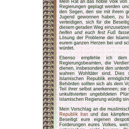
Mein Rat an das noble Volk von 
Regierungen geplagt werden und 
den Segen, den sie mit ihrem g
Jugend gewonnen haben, zu li
verteidigen, sich für die Besei
diesem geraden Weg einzusetzen
helfen und euch fest Fuß fasse
Lösung der Probleme der Islamis
eurem ganzen Herzen bei und sch
würdet.
Ebenso empfehle ich dem
Regierungsbeamten, die Verdie
dienen, insbesondere den unterdr
wahren Wohltäter sind. Dies 
Islamischen Republik ermöglich
Behörden sollten sich als dem V
Teil ihrer selbst anerkennen; si
unkultivierten ungebildeten P
islamischen Regierung würdig sind
Mein Vorschlag an die muslimisch
Republik Iran
und das kämpfende
Beseitigt eure eigenen despo
Forderungen eures Volkes, wel