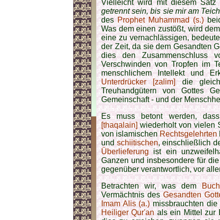
Vielleicht wird mit diesem Sat
getrennt sein, bis sie mir am Tei
des
Prophet Muhammad (s.)
beid
Was dem einen zustößt, wird dem
eine zu vernachlässigen, bedeute
der Zeit, da sie dem Gesandten G
dies den Zusammenschluss von
Verschwinden von Tropfen im Tei
menschlichem Intellekt und Er
Unterdrücker [zalim]
die gleich
Treuhandgütern von Gottes Ge
Gemeinschaft - und der Menschhei
Es muss betont werden, das
[thaqalain]
wiederholt von vielen S
von islamischen
Rechtsgelehrten
und
schiitischen
, einschließlich d
Überlieferung
ist ein unzweifelh
Ganzen und insbesondere für di
gegenüber verantwortlich, vor all
Betrachten wir, was dem
Buch
Vermächtnis des
Gesandten Gotte
Imam Alis (a.)
missbrauchten die
Heiliger Qur'an
als ein Mittel zur