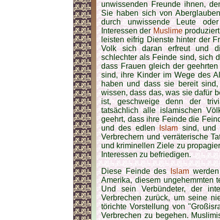
unwissenden Freunde ihnen, d
Sie haben sich von Aberglauben b
durch unwissende Leute oder
Interessen der
Muslime
produziert
leisten eifrig Dienste hinter der 
Volk sich daran erfreut und 
schlechter als Feinde sind, sich
dass Frauen gleich der geehrte
sind, ihre Kinder im Wege des A
haben und dass sie bereit sind,
wissen, dass das, was sie dafür
ist, geschweige denn der triv
tatsächlich alle islamischen Vö
geehrt, dass ihre Feinde die Fein
und des edlen
Islam
sind, und j
Verbrechern und verräterische Ta
und kriminellen Ziele zu propagie
Interessen zu befriedigen.
Diese Feinde des
Islam
werden 
Amerika, diesem ungehemmten terr
Und sein Verbündeter, der inte
Verbrechen zurück, um seine nie
törichte Vorstellung von "Großisr
Verbrechen zu begehen. Muslimis