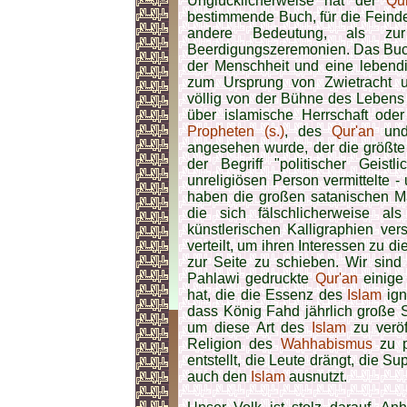
Unglücklicherweise hat der
Qu
bestimmende Buch, für die Fein
andere Bedeutung, als zu
Beerdigungszeremonien. Das Buch
der Menschheit und eine lebendi
zum Ursprung von Zwietracht 
völlig von der Bühne des Lebens 
über islamische Herrschaft oder
Propheten (s.)
, des
Qur'an
und 
angesehen wurde, der die größte
der Begriff "politischer Geist
unreligiösen Person vermittelte - 
haben die großen satanischen Mä
die sich fälschlicherweise a
künstlerischen Kalligraphien ve
verteilt, um ihren Interessen zu 
zur Seite zu schieben. Wir si
Pahlawi gedruckte
Qur'an
einige 
hat, die die Essenz des
Islam
ign
dass König Fahd jährlich große 
um diese Art des
Islam
zu veröf
Religion des
Wahhabismus
zu p
entstellt, die Leute drängt, die 
auch den
Islam
ausnutzt.