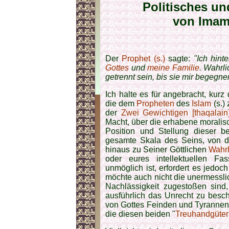
Politisches un
von Imam
Der
Prophet (s.)
sagte:
"Ich hint
Gottes
und
meine Familie
. Wahrl
getrennt sein, bis sie mir begegn
Ich halte es für angebracht, kur
die dem
Propheten
des
Islam
(s.)
der
Zwei Gewichtigen [thaqalain
Macht, über die erhabene moralisc
Position und Stellung dieser 
gesamte Skala des Seins, von d
hinaus zu Seiner Göttlichen
Wahrh
oder eures intellektuellen F
unmöglich ist, erfordert es jedoc
möchte auch nicht die unermessli
Nachlässigkeit zugestoßen sind
ausführlich das Unrecht zu besc
von Gottes Feinden und Tyrannen 
die diesen beiden "
Treuhandgüter