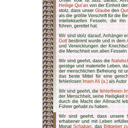
Unser Volk ist stolz darauf, A
Heilige Qur'an
von der Einheit de
stolz, dass unser
Glaube
den
Qur
als die größte Vorschrift für die B
intellektuellen Fesseln, die ih
führen, gerettet hat.
Wir sind stolz darauf, Anhänger 
Gott
bestimmt wurde und in dem
und Verwicklungen der Knechtsch
die Menschheit von allen Fesseln 
Wir sind geehrt, dass die
Nahdsc
geistige und materielle Leben, 
der menschlichen Befreiung ist u
das beste Mittel für eine gerec
fehlerlosen
Imam Ali (a.)
als Autor 
Wir sind geehrt, die
fehlerfreien 
der Menschheit, seine Heiligkeit
I
durch die Macht der Allmacht le
Führer gehabt zu haben.
Wir sind geehrt, dass unsere
erhabener und mit Leben erfüll
Monat
Schaban
, das
Bittgebet zu