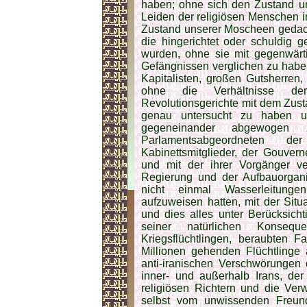
haben; ohne sich den Zustand un
Leiden der religiösen Menschen 
Zustand unserer Moscheen gedacht
die hingerichtet oder schuldig g
wurden, ohne sie mit gegenwärt
Gefängnissen verglichen zu habe
Kapitalisten, großen Gutsherren
ohne die Verhältnisse der 
Revolutionsgerichte mit dem Zust
genau untersucht zu haben u
gegeneinander abgewogen
Parlamentsabgeordneten d
Kabinettsmitglieder, der Gouver
und mit der ihrer Vorgänger v
Regierung und der Aufbauorganisa
nicht einmal Wasserleitunge
aufzuweisen hatten, mit der Situ
und dies alles unter Berücksich
seiner natürlichen Konseq
Kriegsflüchtlingen, beraubten F
Millionen gehenden Flüchtlinge 
anti-iranischen Verschwörungen 
inner- und außerhalb Irans, de
religiösen Richtern und die Ve
selbst vom unwissenden Freund