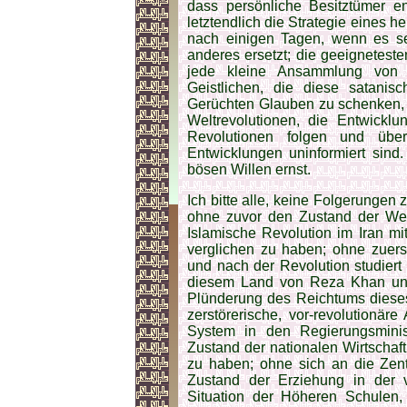
dass persönliche Besitztümer e
letztendlich die Strategie eines 
nach einigen Tagen, wenn es sei
anderes ersetzt; die geeigneteste
jede kleine Ansammlung von 
Geistlichen, die diese satanis
Gerüchten Glauben zu schenken, we
Weltrevolutionen, die Entwickl
Revolutionen folgen und üb
Entwicklungen uninformiert sin
bösen Willen ernst.
Ich bitte alle, keine Folgerungen 
ohne zuvor den Zustand der Wel
Islamische Revolution im Iran m
verglichen zu haben; ohne zuers
und nach der Revolution studier
diesem Land von Reza Khan u
Plünderung des Reichtums dieses
zerstörerische, vor-revolutionä
System in den Regierungsminis
Zustand der nationalen Wirtschaf
zu haben; ohne sich an die Zen
Zustand der Erziehung in der v
Situation der Höheren Schulen,