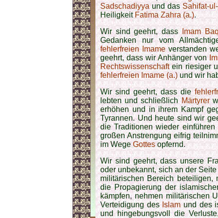
Sadschadiyya
und das
Sahifat-ul
Heiligkeit
Fatima Zahra (a.)
.
Wir sind geehrt, dass
Imam Baqi
Gedanken nur vom Allmächti
fehlerfreien Imame
verstanden we
geehrt, dass wir Anhänger von
Im
Rechtswissenschaft
ein riesiger u
fehlerfreien Imame (a.)
und wir hab
Wir sind geehrt, dass die
fehler
lebten und schließlich
Märtyrer
wu
erhöhen und in ihrem Kampf ge
Tyrannen. Und heute sind wir gee
die Traditionen wieder einführe
großen Anstrengung eifrig teilnim
im Wege
Gottes
opfernd.
Wir sind geehrt, dass unsere Fr
oder unbekannt, sich an der Seit
militärischen Bereich beteilige
die Propagierung der islamische
kämpfen, nehmen militärischen Unt
Verteidigung des
Islam
und des is
und hingebungsvoll die Verluste