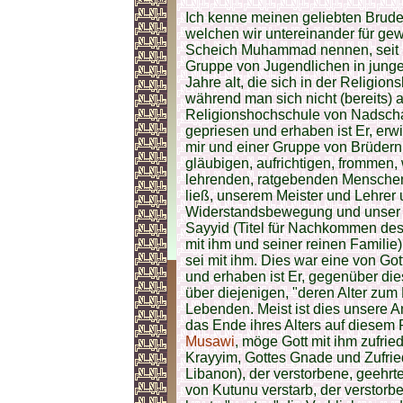
Ich kenne meinen geliebten Brud
welchen wir untereinander für ge
Scheich Muhammad nennen, seit B
Gruppe von Jugendlichen in jungen
Jahre alt, die sich in der Religi
während man sich nicht (bereits) 
Religionshochschule von Nadscha
gepriesen und erhaben ist Er, e
mir und einer Gruppe von Brüdern
gläubigen, aufrichtigen, frommen,
lehrenden, ratgebenden Menschen t
ließ, unserem Meister und Lehrer 
Widerstandsbewegung und unser G
Sayyid (Titel für Nachkommen de
mit ihm und seiner reinen Familie
sei mit ihm. Dies war eine von G
und erhaben ist Er, gegenüber die
über diejenigen, "deren Alter zum
Lebenden. Meist ist dies unsere 
das Ende ihres Alters auf diesem P
Musawi
, möge Gott mit ihm zufrie
Krayyim, Gottes Gnade und Zufriede
Libanon), der verstorbene, geehrt
von Kutunu verstarb, der versto