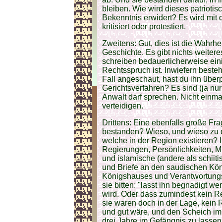
bleiben. Wie wird dieses patrioti
Bekenntnis erwidert? Es wird mit
kritisiert oder protestiert.
Zweitens: Gut, dies ist die Wahrhe
Geschichte. Es gibt nichts weitere
schreiben bedauerlicherweise eini
Rechtsspruch ist. Inwiefern beste
Fall angeschaut, hast du ihn überp
Gerichtsverfahren? Es sind (ja nur
Anwalt darf sprechen. Nicht einma
verteidigen.
Drittens: Eine ebenfalls große Fr
bestanden? Wieso, und wieso zu 
welche in der Region existieren? 
Regierungen, Persönlichkeiten, Mü
und islamische (andere als schiiti
und Briefe an den saudischen Kö
Königshauses und Verantwortungst
sie bitten: "lasst ihn begnadigt w
wird. Oder dass zumindest kein Rec
sie waren doch in der Lage, kein
und gut wäre, und den Scheich im 
drei Jahre im Gefängnis zu lasse