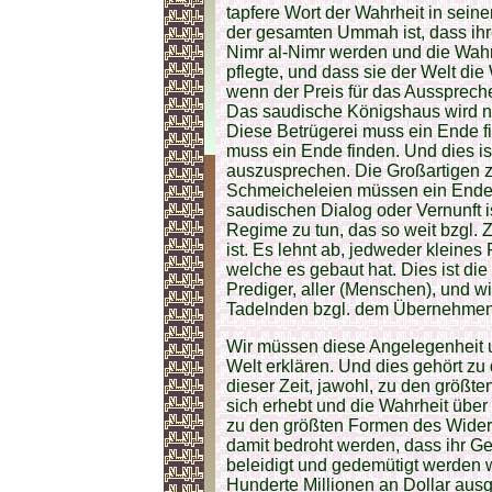
tapfere Wort der Wahrheit in sei
der gesamten Ummah ist, dass ihr
Nimr al-Nimr werden und die Wah
pflegte, und dass sie der Welt die 
wenn der Preis für das Ausspreche
Das saudische Königshaus wird nic
Diese Betrügerei muss ein Ende f
muss ein Ende finden. Und dies ist
auszusprechen. Die Großartigen za
Schmeicheleien müssen ein Ende f
saudischen Dialog oder Vernunft i
Regime zu tun, das so weit bzgl.
ist. Es lehnt ab, jedweder kleine
welche es gebaut hat. Dies ist die
Prediger, aller (Menschen), und wi
Tadelnden bzgl. dem Übernehmen 
Wir müssen diese Angelegenheit 
Welt erklären. Und dies gehört z
dieser Zeit, jawohl, zu den größ
sich erhebt und die Wahrheit übe
zu den größten Formen des Widers
damit bedroht werden, dass ihr Ge
beleidigt und gedemütigt werden 
Hunderte Millionen an Dollar au