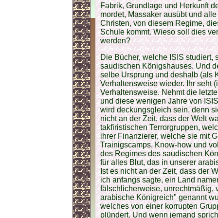
Fabrik, Grundlage und Herkunft der
mordet, Massaker ausübt und alle
Christen, von diesem Regime, dies
Schule kommt. Wieso soll dies ve
werden?
Die Bücher, welche ISIS studiert, 
saudischen Königshauses. Und des
selbe Ursprung und deshalb (als 
Verhaltensweise wieder. Ihr seht (
Verhaltensweise. Nehmt die letz
und diese wenigen Jahre von ISIS 
wird deckungsgleich sein, denn sie
nicht an der Zeit, dass der Welt 
takfiristischen Terrorgruppen, we
ihrer Finanzierer, welche sie mit 
Trainigscamps, Know-how und voll
des Regimes des saudischen König
für alles Blut, das in unserer ara
Ist es nicht an der Zeit, dass der 
ich anfangs sagte, ein Land namen
fälschlicherweise, unrechtmäßig, 
arabische Königreich" genannt wur
welches von einer korrupten Grupp
plündert. Und wenn jemand sprich