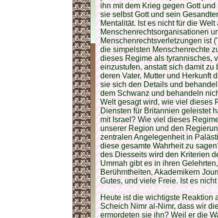
ihn mit dem Krieg gegen Gott und
sie selbst Gott und sein Gesandter
Mentalität. Ist es nicht für die We
Menschenrechtsorganisationen und 
Menschenrechtsverletzungen ist ("
die simpelsten Menschenrechte zuge
dieses Regime als tyrannisches, v
einzustufen, anstatt sich damit zu
deren Vater, Mutter und Herkunft
sie sich den Details und behandel
dem Schwanz und behandeln nicht d
Welt gesagt wird, wie viel dieses
Diensten für Britannien geleistet
mit Israel? Wie viel dieses Regi
unserer Region und den Regierun
zentralen Angelegenheit in Palästin
diese gesamte Wahrheit zu sagen?
des Diesseits wird den Kriterien 
Ummah gibt es in ihren Gelehrten,
Berühmtheiten, Akademikern Journ
Gutes, und viele Freie. Ist es nic
Heute ist die wichtigste Reaktion 
Scheich Nimr al-Nimr, dass wir 
ermordeten sie ihn? Weil er die W