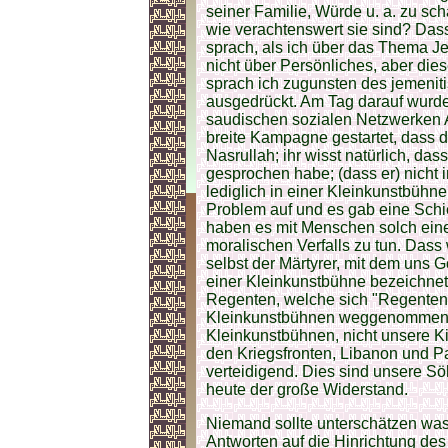
seiner Familie, Würde u. a. zu sch
wie verachtenswert sie sind? Das
sprach, als ich über das Thema Je
nicht über Persönliches, aber dies
sprach ich zugunsten des jemeni
ausgedrückt. Am Tag darauf wurde
saudischen sozialen Netzwerken A
breite Kampagne gestartet, dass d
Nasrullah; ihr wisst natürlich, da
gesprochen habe; (dass er) nicht 
lediglich in einer Kleinkunstbühn
Problem auf und es gab eine Schie
haben es mit Menschen solch ein
moralischen Verfalls zu tun. Das
selbst der Märtyrer, mit dem uns Go
einer Kleinkunstbühne bezeichnet 
Regenten, welche sich "Regenten
Kleinkunstbühnen weggenommen w
Kleinkunstbühnen, nicht unsere Ki
den Kriegsfronten, Libanon und 
verteidigend. Dies sind unsere Sö
heute der große Widerstand.
Niemand sollte unterschätzen was 
Antworten auf die Hinrichtung des