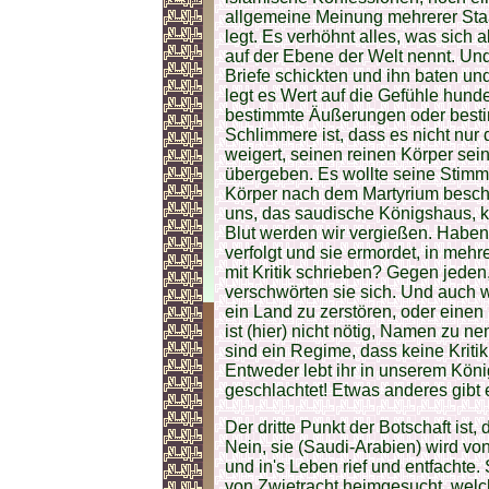
allgemeine Meinung mehrerer Sta
legt. Es verhöhnt alles, was sich
auf der Ebene der Welt nennt. Und
Briefe schickten und ihn baten un
legt es Wert auf die Gefühle hunde
bestimmte Äußerungen oder besti
Schlimmere ist, dass es nicht nur 
weigert, seinen reinen Körper sei
übergeben. Es wollte seine Stim
Körper nach dem Martyrium beschl
uns, das saudische Königshaus, kri
Blut werden wir vergießen. Haben 
verfolgt und sie ermordet, in meh
mit Kritik schrieben? Gegen jeden,
verschwörten sie sich. Und auch 
ein Land zu zerstören, oder einen
ist (hier) nicht nötig, Namen zu ne
sind ein Regime, dass keine Kritik
Entweder lebt ihr in unserem Köni
geschlachtet! Etwas anderes gibt es
Der dritte Punkt der Botschaft ist,
Nein, sie (Saudi-Arabien) wird vo
und in's Leben rief und entfachte
von Zwietracht heimgesucht, welch