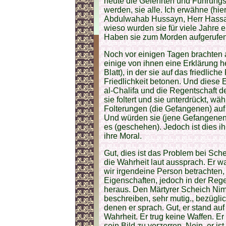
heute die Gelehrten und Führungs
werden, sie alle. Ich erwähne (hi
Abdulwahab Hussayn, Herr Hassan.
wieso wurden sie für viele Jahre 
Haben sie zum Morden aufgerufen?
Noch vor einigen Tagen brachten 
einige von ihnen eine Erklärung h
Blatt), in der sie auf das friedli
Friedlichkeit betonen. Und diese Er
al-Chalifa und die Regentschaft de
sie foltert und sie unterdrückt, w
Folterungen (die Gefangenen) auf
Und würden sie (jene Gefangenen
es (geschehen). Jedoch ist dies 
ihre Moral.
Gut, dies ist das Problem bei Sche
die Wahrheit laut aussprach. Er w
wir irgendeine Person betrachten,
Eigenschaften, jedoch in der Rege
heraus. Den Märtyrer Scheich Nim
beschreiben, sehr mutig., bezüglic
denen er sprach. Gut, er stand auf
Wahrheit. Er trug keine Waffen. Er k
sein Bild zu verzerren. Nein, er ist