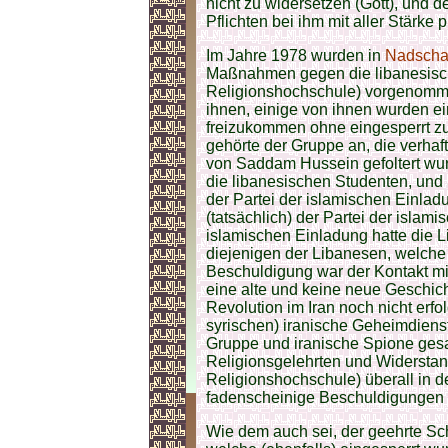
nicht zu widersetzen (Gott), und 
Pflichten bei ihm mit aller Stärke p
Im Jahre 1978 wurden in
Nadscha
Maßnahmen gegen die libanesisch
Religionshochschule) vorgenommen
ihnen, einige von ihnen wurden ei
freizukommen ohne eingesperrt z
gehörte der Gruppe an, die verhaf
von Saddam Hussein gefoltert wur
die libanesischen Studenten, und
der Partei der islamischen Einlad
(tatsächlich) der Partei der islam
islamischen Einladung hatte die L
diejenigen der Libanesen, welche 
Beschuldigung war der Kontakt mit
eine alte und keine neue Geschich
Revolution im Iran noch nicht erf
syrischen) iranische Geheimdiens
Gruppe und iranische Spione ges
Religionsgelehrten und Widersta
Religionshochschule) überall in d
fadenscheinige Beschuldigungen
Wie dem auch sei, der geehrte S