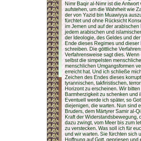
Nimr Baqir al-Nimr ist die Antwor
aufstehen, um die Wahrheit wie Z
der von Yazid bin Muawiyya ausz
fürchtet und ohne Rücksicht Kon
im Jemen und auf der arabischen 
jedem arabischen und islamischen
der Ideologie, des Geldes und der
Ende dieses Regimes und dieser 
schreiben. Die göttliche Verfahren
Verfahrensweise sagt dies. Wenn 
selbst die simpelsten menschliche
menschlichen Umgangsformen verli
erreicht hat. Und ich schließe mic
Zeichen des Endes dieses korrupt
tyrannischen, takfiristischen, te
Horizont zu erscheinen. Wir bitten
Barmherzigkeit zu schenken und i
Eventuell werde ich später, so Gott
diejenigen, die warten. Nun sind
Bruders, dem Märtyrer Samir al-Qin
Kraft der Widerstandsbewegung, d
dazu zwingt, vom Meer bis zum le
zu verstecken. Was soll ich für eu
und wir warten. Sie fürchten sich
Hoffnung auf Gott, gepriesen und er