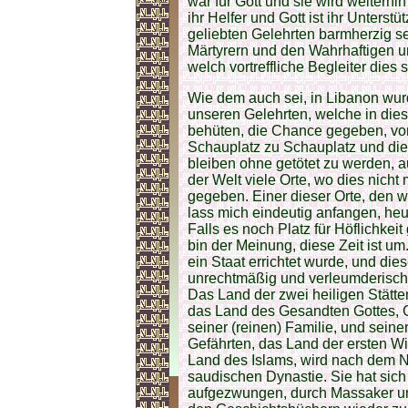
war für Gott und sie wird weiterhin 
ihr Helfer und Gott ist ihr Unters
geliebten Gelehrten barmherzig s
Märtyrern und den Wahrhaftigen u
welch vortreffliche Begleiter dies 
Wie dem auch sei, in Libanon wu
unseren Gelehrten, welche in dies
behüten, die Chance gegeben, vo
Schauplatz zu Schauplatz und di
bleiben ohne getötet zu werden, a
der Welt viele Orte, wo dies nicht 
gegeben. Einer dieser Orte, den w
lass mich eindeutig anfangen, heu
Falls es noch Platz für Höflichkeit 
bin der Meinung, diese Zeit ist u
ein Staat errichtet wurde, und di
unrechtmäßig und verleumderisch 
Das Land der zwei heiligen Stätt
das Land des Gesandten Gottes, G
seiner (reinen) Familie, und seine
Gefährten, das Land der ersten W
Land des Islams, wird nach dem N
saudischen Dynastie. Sie hat sic
aufgezwungen, durch Massaker und