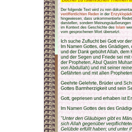
Der folgende Text wird zu rein dokument
veröffentlichten Reden
in der
Enzyklopädi
hingewiesen, dass unkommentierte Redet
darstellen, sondern Meinungsäußerungen 
im Kontext des Geschichte des
Islam
wer
vom gesprochenen Wort übersetzt.
Ich suche Zuflucht bei Gott vor d
Im Namen Gottes, des Gnädigen,
und der Dank gebührt Allah, dem 
und der Segen und Friede sei mit
der Propheten, Abul Qasim Muham
von Abdullah) und mit seiner rei
Gefährten und mit allen Prophete
Geehrte Gelehrte, Brüder und Schw
Gottes Barmherzigkeit und sein S
Gott, gepriesen und erhaben ist E
Im Namen Gottes des des Gnädig
"Unter den Gläubigen gibt es Män
sich Allah gegenüber verpflichtete
Gelübde erfüllt haben; und unter 