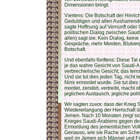
Dimensionen bringt.
Viertens: Die Botschaft der Hinric
Geduldigen und allen Ausharrende
sagte Hoffnung auf Vernunft oder 
politischen Dialog zwischen Saud
allen) sagt sie: Kein Dialog, keine
Gespräche, mehr Morden, Blutvergi
Botschaft.
Und ebenfalls fünftens: Diese Tat
je das wahre Gesicht von Saudi-A
verbrecherische Gesicht, das terror
Und sie tut dies jeden Tag, nicht 
Nimr ermordet wurde. Sie tut dies
mordet, zerstört, vertreibt, macht
jeglichen Austausch, jegliche pol
Wir sagten zuvor, dass der Krieg 
Wiedererlangung der Herrschaft ü
Jemen. Nach 10 Monaten zeigt sic
Krieges Saudi-Arabiens gegen de
Ermordung des jemenitischen Volk
Genauso, wie sie Rache am Schei
weil im Jemen sich Männer und Fr