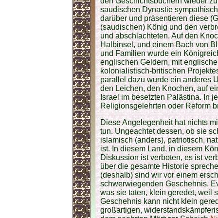
den Geschichtsbüchern wieder zu f
saudischen Dynastie sympathisch 
darüber und präsentieren diese (G
(saudischen) König und den verbr
und abschlachteten. Auf den Kno
Halbinsel, und einem Bach von B
und Familien wurde ein Königreich 
englischen Geldern, mit englische
kolonialistisch-britischen Projekt
parallel dazu wurde ein anderes U
den Leichen, den Knochen, auf ein
Israel im besetzten Palästina. In j
Religionsgelehrten oder Reform b
Diese Angelegenheit hat nichts mi
tun. Ungeachtet dessen, ob sie sch
islamisch (anders), patriotisch, nat
ist. In diesem Land, in diesem Köni
Diskussion ist verboten, es ist ve
über die gesamte Historie spreche
(deshalb) sind wir vor einem ers
schwerwiegenden Geschehnis. Eve
was sie taten, klein geredet, weil 
Geschehnis kann nicht klein gere
großartigen, widerstandskämpferis