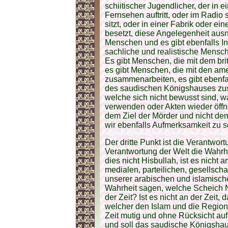
schiitischer Jugendlicher, der in 
Fernsehen auftritt, oder im Radio s
sitzt, oder in einer Fabrik oder e
besetzt, diese Angelegenheit ausn
Menschen und es gibt ebenfalls Inf
sachliche und realistische Menschen
Es gibt Menschen, die mit dem b
es gibt Menschen, die mit den a
zusammenarbeiten, es gibt ebenf
des saudischen Königshauses zu
welche sich nicht bewusst sind, w
verwenden oder Akten wieder öffn
dem Ziel der Mörder und nicht de
wir ebenfalls Aufmerksamkeit zu 
Der dritte Punkt ist die Verantwor
Verantwortung der Welt die Wahrhei
dies nicht Hisbullah, ist es nicht an
medialen, parteilichen, gesellschaf
unserer arabischen und islamische
Wahrheit sagen, welche Scheich Ni
der Zeit? Ist es nicht an der Zei
welcher den Islam und die Region 
Zeit mutig und ohne Rücksicht a
und soll das saudische Königshau