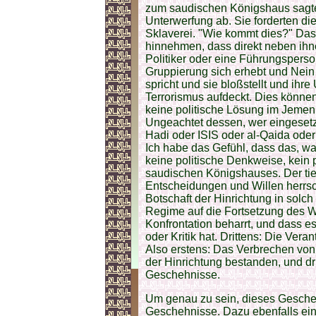
zum saudischen Königshaus sagten. 
Unterwerfung ab. Sie forderten die
Sklaverei. "Wie kommt dies?" Das
hinnehmen, dass direkt neben ihn
Politiker oder eine Führungsperso
Gruppierung sich erhebt und Nein 
spricht und sie bloßstellt und ihr
Terrorismus aufdeckt. Dies können
keine politische Lösung im Jemen
Ungeachtet dessen, wer eingesetz
Hadi oder ISIS oder al-Qaida oder
Ich habe das Gefühl, dass das, was
keine politische Denkweise, kein po
saudischen Königshauses. Der tie
Entscheidungen und Willen herrscht
Botschaft der Hinrichtung in solch
Regime auf die Fortsetzung des 
Konfrontation beharrt, und dass es
oder Kritik hat. Drittens: Die Ver
Also erstens: Das Verbrechen von
der Hinrichtung bestanden, und dr
Geschehnisse.
Um genau zu sein, dieses Gescheh
Geschehnisse. Dazu ebenfalls ein