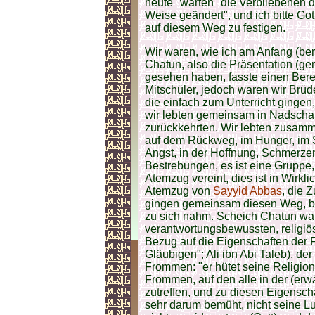
heute "warten" die Verbliebenen d
Weise geändert", und ich bitte Got
auf diesem Weg zu festigen.
Wir waren, wie ich am Anfang (ber
Chatun, also die Präsentation (gem
gesehen haben, fasste einen Be
Mitschüler, jedoch waren wir Brüd
die einfach zum Unterricht gingen
wir lebten gemeinsam in Nadschaf
zurückkehrten. Wir lebten zusamm
auf dem Rückweg, im Hunger, im Sat
Angst, in der Hoffnung, Schmerzen
Bestrebungen, es ist eine Gruppe,
Atemzug vereint, dies ist in Wirkli
Atemzug von
Sayyid Abbas
, die 
gingen gemeinsam diesen Weg, bis
zu sich nahm. Scheich Chatun war 
verantwortungsbewussten, religi
Bezug auf die Eigenschaften der 
Gläubigen"; Ali ibn Abi Taleb), der
Frommen: "er hütet seine Religi
Frommen, auf den alle in der (erw
zutreffen, und zu diesen Eigenscha
sehr darum bemüht, nicht seine Lu