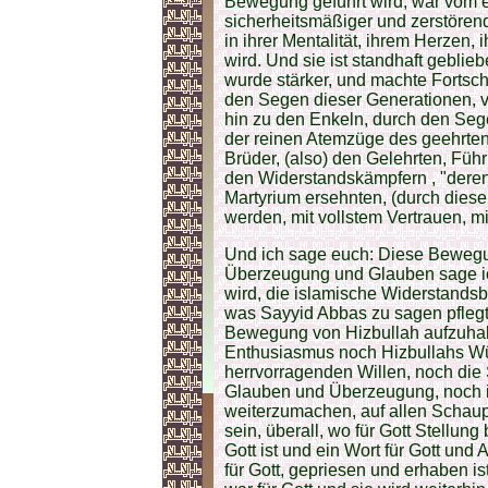
Bewegung geführt wird, war vom ers
sicherheitsmäßiger und zerstörend
in ihrer Mentalität, ihrem Herzen, 
wird. Und sie ist standhaft gebli
wurde stärker, und machte Fortschr
den Segen dieser Generationen, v
hin zu den Enkeln, durch den Seg
der reinen Atemzüge des geehrt
Brüder, (also) den Gelehrten, Fü
den Widerstandskämpfern , "dere
Martyrium ersehnten, (durch dies
werden, mit vollstem Vertrauen, m
Und ich sage euch: Diese Bewegung
Überzeugung und Glauben sage ic
wird, die islamische Widerstands
was Sayyid Abbas zu sagen pflegt
Bewegung von Hizbullah aufzuhalt
Enthusiasmus noch Hizbullahs Wü
herrvorragenden Willen, noch die 
Glauben und Überzeugung, noch ih
weiterzumachen, auf allen Schaup
sein, überall, wo für Gott Stell
Gott ist und ein Wort für Gott u
für Gott, gepriesen und erhaben is