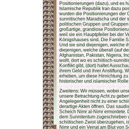
Positionierungen (dazu), und es h
Islamische Republik Iran dazu posit
wurden die Positionierungen der 
sunnitischen Maradscha und der 
politischen Gruppen und Gruppen
großartige, grandiose Positionier
weil sie ein Hauptpfeiler bei der 
Königshauses sind. Die Familie Sa
Und sie sind diejenigen, welche ih
diejenigen, welche überall (auf de
Afghanistan, Pakistan, Nigeria, In
wollt, dort wo es schiitisch-sunni
Konflikt gibt, (dort) haltet Aussch
ihrem Geld und ihrer Anstiftung. 
erheben, um diese Hinrichtung zu v
historischer und islamischer Rolle
Zweitens: Wir müssen, wobei unse
unsere Betrachtung Acht zu geben.
Angelegenheit nicht zu einer schi
derartige Akten öffnen. Das saudi
Scheich Nimr al-Nimr ermordete. D
dem Sunnitentum zugeschrieben w
schiitischen Zwist überzugehen, is
Nimr und ein Verrat am Blut von S