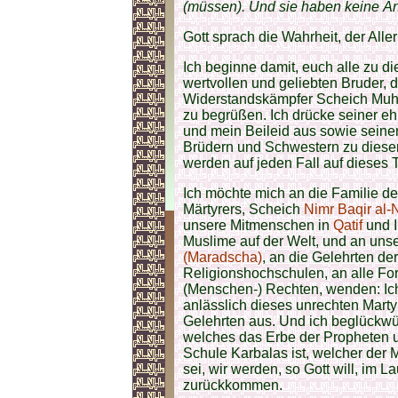
(müssen). Und sie haben keine 
Gott sprach die Wahrheit, der Alle
Ich beginne damit, euch alle zu d
wertvollen und geliebten Bruder, 
Widerstandskämpfer Scheich Muh
zu begrüßen. Ich drücke seiner e
und mein Beileid aus sowie sein
Brüdern und Schwestern zu diese
werden auf jeden Fall auf diese
Ich möchte mich an die Familie d
Märtyrers, Scheich
Nimr Baqir al-
unsere Mitmenschen in
Qatif
und I
Muslime auf der Welt, und an un
(Maradscha)
, an die Gelehrten de
Religionshochschulen, an alle Fo
(Menschen-) Rechten, wenden: Ic
anlässlich dieses unrechten Mart
Gelehrten aus. Und ich beglückwü
welches das Erbe der Propheten u
Schule Karbalas ist, welcher der
sei, wir werden, so Gott will, im
zurückkommen.