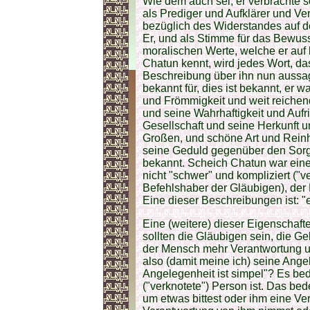
Wie dem auch sei, er verbrachte 
als Prediger und Aufklärer und V
bezüglich des Widerstandes auf d
Er, und als Stimme für das Bewus
moralischen Werte, welche er auf b
Chatun kennt, wird jedes Wort, d
Beschreibung über ihn nun aussa
bekannt für, dies ist bekannt, er w
und Frömmigkeit und weit reiche
und seine Wahrhaftigkeit und Aufr
Gesellschaft und seine Herkunft 
Großen, und schöne Art und Rein
seine Geduld gegenüber den Sor
bekannt. Scheich Chatun war eine P
nicht "schwer" und kompliziert ("v
Befehlshaber der Gläubigen), der 
Eine dieser Beschreibungen ist: "e
Eine (weitere) dieser Eigenschafte
sollten die Gläubigen sein, die Ge
der Mensch mehr Verantwortung un
also (damit meine ich) seine Ange
Angelegenheit ist simpel"? Es bed
("verknotete") Person ist. Das bed
um etwas bittest oder ihm eine Ve