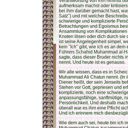
Verantwortung von ihm nimmst ode
aufmerksam machst oder kritisiers
bei ihm darüber gemacht hast, wa
Satz") und mit welcher Beschrei
schwierige und komplizierte Pers
Betrachtungen und Egoismus besti
Ansammlung von Komplikationen ("
Knoten lösen oder dich durch sie 
ist seine Angelegenheit simpel, weil
kein "Ich" gibt, wie ich es an de
Führers Schahid Muhammad al-Had
sagte, dass dieser Bruder nichts 
nennt. Und heute ist es genauso.
Wir alle wissen, dass es in Sche
Muhammad Ali Chatun nennt. (In ih
Diener heißt, der sein Jenseits b
Stehen vor Gott, gepriesen und erh
komplizierte, noch eine schwierige
anpassungsfähige, sanftmütige, ru
Persönlichkeit. Und deshalb macht
überall war es ihm eine Pflicht sic
Und ich erinnere mich diesbezügli
Wie dem auch sei, heute bin ich i
Muhammad Chatun zusammenzufass