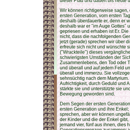
dieser Pfad und dauert bis heute
Wir können richtigerweise sagen,
ersten Generation, vom ersten Ta
deshalb überdauerte er, denn er w
deshalb war er "im Auge Gottes" 
gepriesen und erhaben ist Er. Die e
nicht, dass die nachfolgenden Gene
jetzt (gerade) sprechen wir über d
erfreute sich nicht und wünschte 
("Wrackteile") dieses vergängliche
schwierigsten Umständen der Sich
Zusammenlebens, den Tod oder T
und überall und auf jedem Feld u
überall und immerzu. Sie vollzoge
sehnsüchtig nach dem Martyrium. 
Aufrichtigkeit, durch Geduld und Au
stärkte sie und unterstützte sie u
Bewegung geworden sind.
Dem Segen der ersten Generation 
ersten Generation und ihre Enkel; 
sprechen, aber wir können ungefäh
der Kinder und die der Enkel gibt,
jemand vier, fünf aus ihnen, dies 
Generationsgrenzen zusammen; je