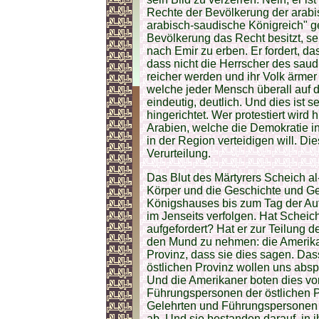
Rechte der Bevölkerung der arabis
arabisch-saudische Königreich" ge
Bevölkerung das Recht besitzt, s
nach Emir zu erben. Er fordert, d
dass nicht die Herrscher des sau
reicher werden und ihr Volk ärmer 
welche jeder Mensch überall auf de
eindeutig, deutlich. Und dies ist s
hingerichtet. Wer protestiert wird 
Arabien, welche die Demokratie in 
in der Region verteidigen will. Die
Verurteilung.
Das Blut des Märtyrers Scheich al
Körper und die Geschichte und G
Königshauses bis zum Tag der Auf
im Jenseits verfolgen. Hat Schei
aufgefordert? Hat er zur Teilung d
den Mund zu nehmen: die Amerikan
Provinz, dass sie dies sagen. Das
östlichen Provinz wollen uns absp
Und die Amerikaner boten dies vor
Führungspersonen der östlichen Pr
Gelehrten und Führungspersonen 
ab. Und sie bestanden darauf, in 