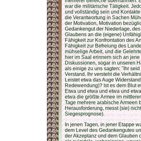
mehrerer Bereiche übernahmen. Ei
war die militärische Tätigkeit. 
und vollständig sein und Kontakte
die Verantwortung in Sachen Müh
der Motivation, Motivation bezügli
Gedankengut der Niederlage, des
Glaubens an die (eigene) Unfähig
Fähigkeit zur Konfrontation des An
Fähigkeit zur Befreiung des Lande
mühselige Arbeit, und die Gelehrt
hier im Saal erinnern sich an jen
Diskussionen, sogar in unseren H
als einige zu uns sagten: "Ihr seid 
Verstand. Ihr versteht die Verhältn
Leistet etwa das Auge Widerstand
Redewendung)? Ist es dem Blut e
Etwa und etwa und etwa und etwa..
etwa die größte Armee im mittler
Tage mehrere arabische Armeen be
Herausforderung, messt (sie) nich
Siegesprognose).
In jenen Tagen, in jener Etappe 
dem Level des Gedankengutes un
der Akzeptanz und dem Glauben d