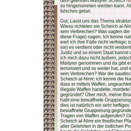
dem geehrten Märtyrer Scheich
Ni
so hingenommen werden kann. Abs
falsches getan.
Gut, Lasst uns das Thema struktur
Wieso richteten sie Scheich al-N
sein Verbrechen? Was sagten die L
diese Frage) sagen. Ich kenne natü
weil ich ihre Fälle nicht verfolge; 
sie) es verdient oder nicht verdien
Justiz und so einem Staat kannst
ich mich dazu nicht äußern, jedo
Märtyrer genommen und da gibt es
terrorisiert und so weiter hat, und 
sein Verbrechen? War die saudisc
Scheich al-Nimr; ich kenne die Na
dass er mittels Waffen, ungeachtet
illegale Waffen handelte, mordete
gegründet? Über mich, meine Brüd
habt eine bewaffnete Gruppierung
dies ist natürlich ein sehr heftige
bewaffnete Gruppierung gegründe
Tragen von Waffen aufgerufen? Od
Scheich al-Nimr ein friedlicher Pfa
aller Gelehrten in der östlichen 