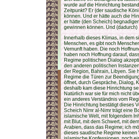
wurde auf die Hinrichtung bestand
Zeitpunkt? Er (der saudische Köni
können. Und er hätte auch die Hin
er hätte (den Scheich) begnadige
gewinnen können. Und (dadurch) 
Innerhalb dieses Klimas, in dem s
Menschen, es gibt noch Menschen
Vernunft haben. Die noch Hoffnun
haben noch Hoffnung darauf, dass 
Regime politischen Dialog akzeptie
den anderen politischen Instanzen
der Region, Bahrain, Libyen. Sie 
Regime die Türen zur Beendigung 
öffnet, durch Gespräche, Dialog, 
deshalb kam diese Hinrichtung se
Natürlich war sie für mich nicht 
ein anderes Verständnis vom Reg
Die Hinrichtung bestätigt dieses 
Scheich Nimr al-Nimr trägt eine Bo
islamische Welt, mit folgendem Inha
mit Blut, mit dem Schwert, mit d
Arabien, dass das Regime; ich mö
dieses saudische Regime keinen W
islamische Konfessionen, noch ei