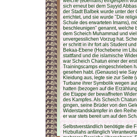
welche (ebenfalls) eingesperrt wu
sich erneut bei dem Sayyid Abbas
der Stadt Balbek wurde unter der
errichtet, und sie wurde "Die reli
Schule des erwarteten Imams), m
beschleunigen" genannt, welche b
dem Scheich Muhammad und viele
unvergesslichen Vorzug hat. Schei
er schritt in ihr fort als Student 
Bekaa-Ebene (Hochebene im Libanon
stattfand und die islamische Wi
war Scheich Chatun einer der erst
Trainingscamps eingeschrieben hab
gesehen habt. (Genauso) wie Sayy
Kleidung aus, legte sie zur Seite (
Turbane ihrer Symbolik wegen auf
hatten (bezogen auf die Erzählung)
die Etappe der bewaffneten Wider
des Kampfes. Als Scheich Chatun 
gingen, seine Brüder von den Gel
Widerstandskämpfer in den Reihe
er war stets bereit um auf den S
Selbstverständlich benötigte di
Hizbullahs anfänglich Verantwortu