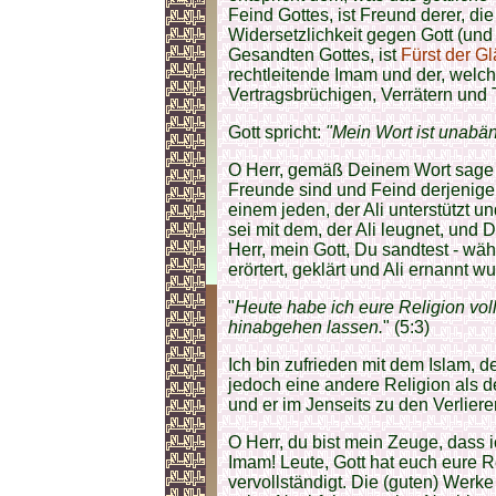
Feind Gottes, ist Freund derer, di
Widersetzlichkeit gegen Gott (und 
Gesandten Gottes, ist
Fürst der G
rechtleitende Imam und der, welc
Vertragsbrüchigen, Verrätern und 
Gott spricht:
"Mein Wort ist unabänd
O Herr, gemäß Deinem Wort sage ic
Freunde sind und Feind derjenigen
einem jeden, der Ali unterstützt u
sei mit dem, der Ali leugnet, und D
Herr, mein Gott, Du sandtest - w
erörtert, geklärt und Ali ernannt w
"
Heute habe ich eure Religion vo
hinabgehen lassen.
" (5:3)
Ich bin zufrieden mit dem Islam, 
jedoch eine andere Religion als de
und er im Jenseits zu den Verliere
O Herr, du bist mein Zeuge, dass i
Imam! Leute, Gott hat euch eure Re
vervollständigt. Die (guten) Werke