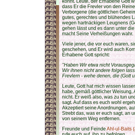
könnt. Leute, der Erhabene Gott wi
dass Er die Frevler von den Reine
Verborgene (die göttlichen Geheim
gutes, gerechtes und blühendes La
wegen hartnäckigen Leugnens (Go
gehen lässt und es dann unter die 
macht Seine Verheißungen wahr.
Viele jener, die vor euch waren, 
geschehen, und Er wird auch Ko
Erhabene Gott spricht:
"Haben Wir etwa nicht Vorausge
Wir ihnen nicht andere folgen las
Frevlern - wehe denen, die (Gott u
Leute, Gott hat mich wissen lassen
habe, gemäß göttlicher Weisung, A
nicht. Er weiß also, was zu tun un
sagt. Auf dass es euch wohl ergehe.
Akzeptiert seine Anordnungen, auf
Strebt das, was er euch sagt, an u
von seinem Weg entfernen.
Freunde und Feinde
Ahl-ul-Baits (
rufe euch auf, ihn zu befolgen.