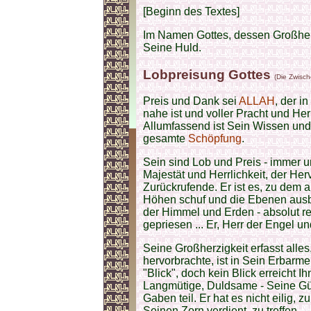
[Beginn des Textes]
Im Namen Gottes, dessen Großherzi
Seine Huld.
Lobpreisung Gottes
(Die Zwisch
Preis und Dank sei
ALLAH
, der i
nahe ist und voller Pracht und Her
Allumfassend ist Sein Wissen und 
gesamte
Schöpfung
.
Sein sind Lob und Preis - immer un
Majestät und Herrlichkeit, der He
Zurückrufende. Er ist es, zu dem 
Höhen schuf und die Ebenen ausbre
der Himmel und Erden - absolut re
gepriesen ... Er, Herr der Engel u
Seine Großherzigkeit erfasst alles
hervorbrachte, ist in Sein Erbarm
"Blick", doch kein Blick erreicht 
Langmütige, Duldsame - Seine Güte
Gaben teil. Er hat es nicht eilig,
Seinen Zorn verdient, zu treffen.