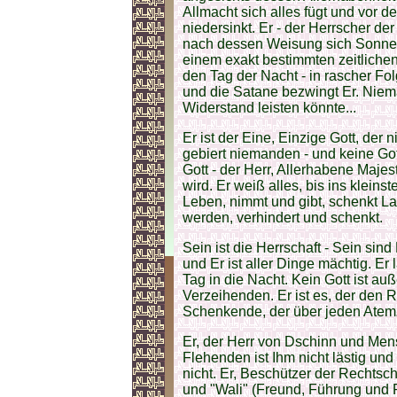
Allmacht sich alles fügt und vor 
niedersinkt. Er - der Herrscher der
nach dessen Weisung sich Sonne
einem exakt bestimmten zeitlichen
den Tag der Nacht - in rascher Fo
und die Satane bezwingt Er. Niem
Widerstand leisten könnte...
Er ist der Eine, Einzige Gott, der 
gebiert niemanden - und keine Gott
Gott - der Herr, Allerhabene Majest
wird. Er weiß alles, bis ins kleins
Leben, nimmt und gibt, schenkt La
werden, verhindert und schenkt.
Sein ist die Herrschaft - Sein sin
und Er ist aller Dinge mächtig. E
Tag in die Nacht. Kein Gott ist a
Verzeihenden. Er ist es, der den 
Schenkende, der über jeden Atem
Er, der Herr von Dschinn und Mens
Flehenden ist Ihm nicht lästig u
nicht. Er, Beschützer der Rechtsch
und "Wali" (Freund, Führung und R