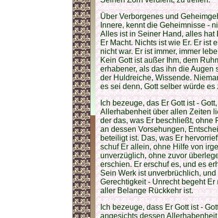
Über Verborgenes und Geheimgehal
Innere, kennt die Geheimnisse - nic
Alles ist in Seiner Hand, alles hat 
Er Macht. Nichts ist wie Er. Er ist 
nicht war. Er ist immer, immer lebe
Kein Gott ist außer Ihm, dem Ruhm
erhabener, als das ihn die Augen s
der Huldreiche, Wissende. Niema
es sei denn, Gott selber würde es
Ich bezeuge, das Er Gott ist - Gott
Allerhabenheit über allen Zeiten li
der das, was Er beschließt, ohne
an dessen Vorsehungen, Entsch
beteiligt ist. Das, was Er hervorri
schuf Er allein, ohne Hilfe von i
unverzüglich, ohne zuvor überlege
erschien. Er erschuf es, und es erhi
Sein Werk ist unverbrüchlich, und 
Gerechtigkeit - Unrecht begeht Er
aller Belange Rückkehr ist.
Ich bezeuge, dass Er Gott ist - Got
angesichts dessen Allerhabenheit 