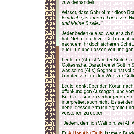
zuwiderhandelt.
Wisset, dass Gabriel mir diese Bot
feindlich gesonnen ist und sein Wi
und Meine Strafe...
"
Jeder bedenke also, was er sich f
hat. Nehmt euch vor Gott in acht, u
nachdem ihr doch sicheren Schritte
euer Tun und Lassen voll und ganz
Leute, er (Ali) ist "an der Seite Go
Gottesnähe. Darauf weist Gott in 
was seine (Alis) Gegner einst vo
konnten wir ihn, den Weg zur Gott
Leute, denkt über den Koran nach 
offenkundigen Aussagen, und vers
Bei Gott - seinen verborgenen Sin
interpretiert auch nicht. Es sei d
hebe, dessen Arm ich ergreife u
verstehen zu geben:
"Jedem, dem ich Wali bin, sei Ali W
Er,
Ali ibn Abu Talib
, ist mein Bru