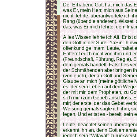
Der Erhabene Gott hat mich das E
was Er, mein Herr, mich aus Sein
nicht, lehrte, überantwortete ich i
Rang (über die anderen). Wisset, 
das, was Er mich lehrte, dem Imam 
Alles Wissen lehrte ich Ali. Er is
den Gott in der Sure "YaSin" hinwe
offenkundige Imam. Leute, haltet euc
Entfernt euch nicht von ihm und e
(Freundschaft, Führung, Regie). Er
dem gemäß handelt. Falsches ver
der Schmähenden aber bringen ihn
(von euch), der an Gott und Sein
Glaube an mich (meine göttliche Mi
es, der sein Leben auf dem Wege 
der mit mir, dem Propheten, zu Go
sich mir (zum Gebet) anschloss. 
mir) der erste, der das Gebet verri
Weisung gemäß sagte ich ihm, sic
legen. Und er tat es - bereit, sei
Leute, beachtet seinen überragend
erkennt ihn an, denn Gott ernannt
jedoch sein "Wilayat" zurückweist