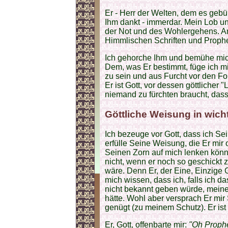
Er - Herr der Welten, dem es gebühr
Ihm dankt - immerdar. Mein Lob und
der Not und des Wohlergehens. An
Himmlischen Schriften und Prophet
Ich gehorche Ihm und bemühe mich
Dem, was Er bestimmt, füge ich mi
zu sein und aus Furcht vor den Fo
Er ist Gott, vor dessen göttlicher 
niemand zu fürchten braucht, dass 
Göttliche Weisung in wich
Ich bezeuge vor Gott, dass ich Se
erfülle Seine Weisung, die Er mir 
Seinen Zorn auf mich lenken könn
nicht, wenn er noch so geschickt 
wäre. Denn Er, der Eine, Einzige G
mich wissen, dass ich, falls ich da
nicht bekannt geben würde, meine 
hätte. Wohl aber versprach Er mir
genügt (zu meinem Schutz). Er ist
Er, Gott, offenbarte mir:
"Oh Prophe