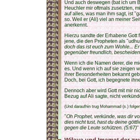
Und auch deswegen (bat ich um Be
Heuchler mir oftmals zusetzten, mi
auf alles, was man ihm sagt, ist 
so. Weil er (Ali) viel an meiner Sei
anerkennt.
Hierzu sandte der Erhabene Gott f
jene, die den Propheten als "udh
doch das ist euch zum Wohle... Er
gegenüber freundlich, bescheiden
Wenn ich die Namen derer, die mi
es. Und wenn ich auf sie zeigen wo
ihrer Besonderheiten bekannt gebe
Doch, bei Gott, ich begegnete ihne
Dennoch aber wird Gott mit mir nic
Bezug auf Ali sagte, nicht verkünde
(Und daraufhin trug Mohammad (s.) folgen
"
Oh Prophet, verkünde, was dir v
dies nicht tust, hast du deine göttl
gegen die Leute schützen. (5:67)
"
Wilaya und Imamat der zwö