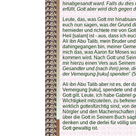
hinabgesandt ward. Falls du dies n
erfüllt. Gott aber wird dich gegen 
Leute, das, was Gott mir hinabsan
euch nun sagen, was der Grund die
hernieder und richtete mir von Got
Heil [salam] ist - aus, dass ich eu
Ali ibn Abu Talib, mein Bruder un
dahingegangen bin, meiner Gemein
mich das, was Aaron für Moses wa
kommen wird. Nach Gott und Seine
mir hierzu einen Vers aus Seinem
Gesandter und (nach ihm) jene, d
der Verneigung [ruku] spenden
" (
Ali ibn Abu Talib aber ist es, der
Verneigung [ruku], spendete und d
Gott gilt. Leute, ich habe Gabriel 
Wichtigkeit mitzuteilen, zu befre
wirklich gottesfürchtig sind, von 
Nörgler und den Machenschaften j
über die Gott in Seinem Buch sagt
denken und die derlei für völlig s
Gott gewaltig ist.