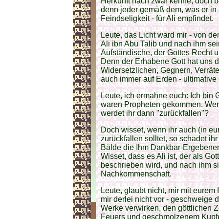
Herkunft nach zwar kenne, doch be
denn jeder gemäß dem, was er in 
Feindseligkeit - für Ali empfindet.
Leute, das Licht ward mir - von d
Ali ibn Abu Talib und nach ihm 
Aufständische, der Gottes Recht u
Denn der Erhabene Gott hat uns 
Widersetzlichen, Gegnern, Verräte
auch immer auf Erden - ultimative 
Leute, ich ermahne euch: Ich bin 
waren Propheten gekommen. Wenn 
werdet ihr dann "zurückfallen"?
Doch wisset, wenn ihr auch (in eu
zurückfallen solltet, so schadet ihr
Bälde die Ihm Dankbar-Ergebenen
Wisset, dass es Ali ist, der als G
beschrieben wird, und nach ihm 
Nachkommenschaft.
Leute, glaubt nicht, mir mit eurem 
mir derlei nicht vor - geschweige 
Werke verwirken, den göttlichen 
Feuers und geschmolzenem Kupfer 