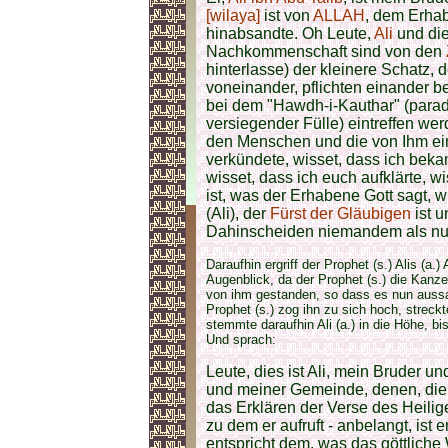
[wilaya]
ist von
ALLAH
, dem Erhab
hinabsandte. Oh Leute,
Ali
und di
Nachkommenschaft sind von den
hinterlasse) der kleinere Schatz,
voneinander, pflichten einander be
bei dem "Hawdh-i-Kauthar" (parad
versiegender Fülle) eintreffen we
den Menschen und die von Ihm eing
verkündete, wisset, dass ich bekan
wisset, dass ich euch aufklärte, 
ist, was der Erhabene Gott sagt, w
(Ali), der
Fürst der Gläubigen
ist 
Dahinscheiden niemandem als nur 
Daraufhin ergriff der Prophet (s.) Alis (a.
Augenblick, da der Prophet (s.) die Kanzel
von ihm gestanden, so dass es nun aussah
Prophet (s.) zog ihn zu sich hoch, stre
stemmte daraufhin Ali (a.) in die Höhe, b
Und sprach:
Leute, dies ist Ali, mein Bruder 
und meiner Gemeinde, denen, die
das Erklären der Verse des Heili
zu dem er aufruft - anbelangt, ist
entspricht dem, was das göttliche