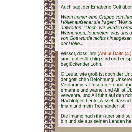
Auch sagt der Erhabene Gott über 
Wann immer eine Gruppe von ihnen
Höllenaufseher sie fragen; "War 
antworten: "Doch, wir wurden erm
Warnungen, leugneten, was uns ge
von Gott wurde nichts hinabgesandt
der Hölle...
Wisset, dass ihre (
Ahl-ul-Baits (a.)
sind, gottesfürchtig sind und ent
beglückender Lohn.
O Leute, wie groß ist doch der U
der göttlichen Belohnung! Unseren 
Verdammnis. Unseren Freund aber wü
ermahne und warne, und Ali ist Üb
verwehre, und Ali führt auf den ric
Nachfolger. Leute, wisset, dass ic
Imam und mein Treuhänder ist.
Die Imame nach ihm aber sind sei
bin und sie aus seinen Lenden he