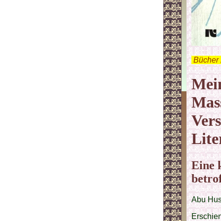
.
Bücher 
Mein
Mass
Vers
Lite
Eine 
betro
Abu Hus
Erschie