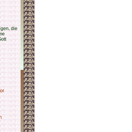
igen, die
ime
ott
or
n