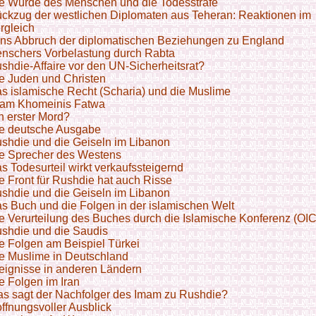
e Würde des Menschen und die Todesstrafe
ckzug der westlichen Diplomaten aus Teheran: Reaktionen im
rgleich
ans Abbruch der diplomatischen Beziehungen zu England
nschers Vorbelastung durch Rabta
shdie-Affaire vor den UN-Sicherheitsrat?
e Juden und Christen
s islamische Recht (Scharia) und die Muslime
am Khomeinis Fatwa
n erster Mord?
e deutsche Ausgabe
shdie und die Geiseln im Libanon
e Sprecher des Westens
s Todesurteil wirkt verkaufssteigernd
e Front für Rushdie hat auch Risse
shdie und die Geiseln im Libanon
s Buch und die Folgen in der islamischen Welt
e Verurteilung des Buches durch die Islamische Konferenz (OIC
shdie und die Saudis
e Folgen am Beispiel Türkei
e Muslime in Deutschland
eignisse in anderen Ländern
e Folgen im Iran
s sagt der Nachfolger des Imam zu Rushdie?
ffnungsvoller Ausblick