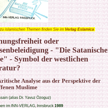
zu islamischen Themen finden Sie im
Verlag Eslamica
.
ungsfreiheit oder
enbeleidigung - "Die Satanisch
e" - Symbol der westlichen
ratur?
kritische Analyse aus der Perspektive der
ffenen Muslime
sain (alias Dr. Yavuz Özoguz)
nen im INN-VERLAG, Innsbruck
1989