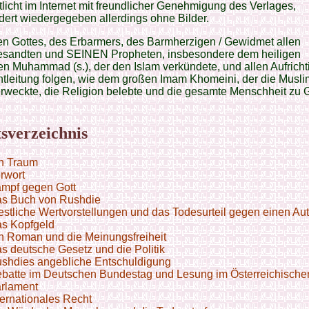
tlicht im Internet mit freundlicher Genehmigung des Verlages,
ert wiedergegeben allerdings ohne Bilder.
n Gottes, des Erbarmers, des Barmherzigen / Gewidmet allen
esandten und SEINEN Propheten, insbesondere dem heiligen
n Muhammad (s.), der den Islam verkündete, und allen Aufricht
tleitung folgen, wie dem großen Imam Khomeini, der die Musl
rweckte, die Religion belebte und die gesamte Menschheit zu G
tsverzeichnis
n Traum
rwort
mpf gegen Gott
s Buch von Rushdie
stliche Wertvorstellungen und das Todesurteil gegen einen Aut
s Kopfgeld
n Roman und die Meinungsfreiheit
s deutsche Gesetz und die Politik
shdies angebliche Entschuldigung
batte im Deutschen Bundestag und Lesung im Österreichische
rlament
ternationales Recht