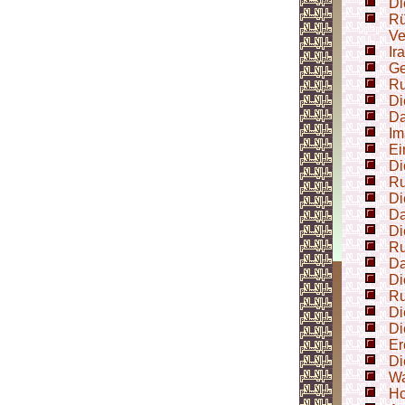
Di
Rü
Ve
Ir
Ge
Ru
Di
Da
Im
Ei
Di
Ru
Di
Da
Di
Ru
Da
Di
Ru
Di
Di
Er
Di
Wa
Ho