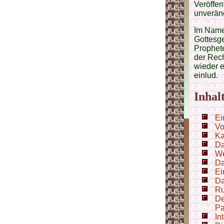
Veröffen
unveränd
Im Name
Gottesg
Prophete
der Rech
wieder e
einlud.
Inhal
Ei
Vo
Ka
Da
We
Da
Ei
Da
Ru
De
Pa
In