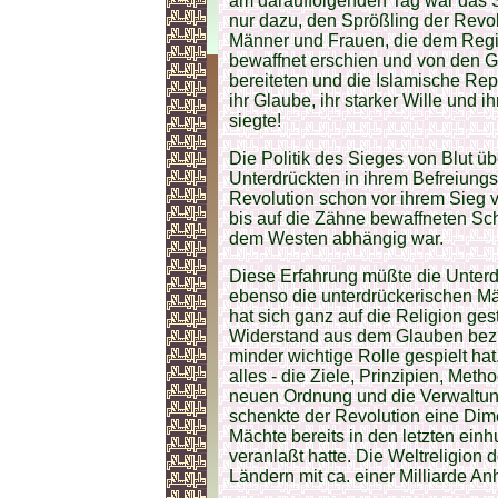
am darauffolgenden Tag war das 
nur dazu, den Sprößling der Revol
Männer und Frauen, die dem Regi
bewaffnet erschien und von den 
bereiteten und die Islamische Repu
ihr Glaube, ihr starker Wille und i
siegte!
Die Politik des Sieges von Blut ü
Unterdrückten in ihrem Befreiungs
Revolution schon vor ihrem Sieg v
bis auf die Zähne bewaffneten S
dem Westen abhängig war.
Diese Erfahrung müßte die Unterd
ebenso die unterdrückerischen Mä
hat sich ganz auf die Religion gest
Widerstand aus dem Glauben bezie
minder wichtige Rolle gespielt ha
alles - die Ziele, Prinzipien, Met
neuen Ordnung und die Verwaltun
schenkte der Revolution eine Dime
Mächte bereits in den letzten ein
veranlaßt hatte. Die Weltreligion d
Ländern mit ca. einer Milliarde An