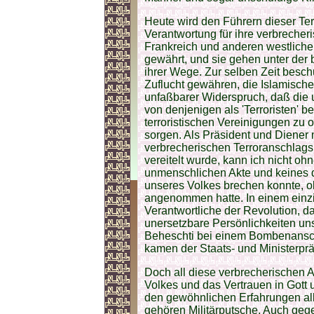
Heute wird den Führern dieser Ter
Verantwortung für ihre verbreche
Frankreich und anderen westlich
gewährt, und sie gehen unter der
ihrer Wege. Zur selben Zeit beschu
Zuflucht gewähren, die Islamische R
unfaßbarer Widerspruch, daß die 
von denjenigen als 'Terroristen' b
terroristischen Vereinigungen zu 
sorgen. Als Präsident und Diener
verbrecherischen Terroranschlags
vereitelt wurde, kann ich nicht oh
unmenschlichen Akte und keines d
unseres Volkes brechen konnte, 
angenommen hatte. In einem einzi
Verantwortliche der Revolution, da
unersetzbare Persönlichkeiten uns
Beheschti bei einem Bombenansch
kamen der Staats- und Ministerp
Doch all diese verbrecherischen 
Volkes und das Vertrauen in Gott 
den gewöhnlichen Erfahrungen al
gehören Militärputsche. Auch ge