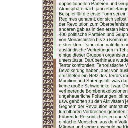
oppositionellen Parteien und Grupp
Atmosphäre nach jahrzehntelanger
Beispiel für die erste Form sei ein
Regimes genannt, der sich selbst
der Revolution zum Oberbefehlshab
anderen gab es in den ersten Mon
400 politische Parteien und Grup
von Monarchisten bis zu Kommunis
erstreckten. Dabei darf natürlich
ausländische Vertretungen in Teh
einige dieser Gruppen organisierte
unterstützte. Darüberhinaus wurd
Terror konfrontiert. Terroristische
Bevölkerung haben, aber von aus
errichteten ein Netz des Terrors 
Munition und Sprengstoff, was da
keine große Schwierigkeit war. 
verheerende Bombenexplosionen,
ungeheuerliche Folterungen, blin
usw. gehörten zu den Aktivitäten j
Gegnern der Revolution unterstütz
furchtbaren Verbrechen gehörten a
Führende Persönlichkeiten und Ve
einfache Menschen aus dem Volk 
Männer und sogar unschuldige Ki