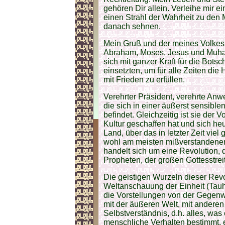
gehören Dir allein. Verleihe mir e
einen Strahl der Wahrheit zu den 
danach sehnen.
Mein Gruß und der meines Volkes 
Abraham, Moses, Jesus und Muhamm
sich mit ganzer Kraft für die Bot
einsetzten, um für alle Zeiten d
mit Frieden zu erfüllen.
Verehrter Präsident, verehrte Anw
die sich in einer äußerst sensib
befindet. Gleichzeitig ist sie der 
Kultur geschaffen hat und sich heu
Land, über das in letzter Zeit viel
wohl am meisten mißverstandenen 
handelt sich um eine Revolution, 
Propheten, der großen Gottesstrei
Die geistigen Wurzeln dieser Revo
Weltanschauung der Einheit (Tauh
die Vorstellungen von der Gegen
mit der äußeren Welt, mit andere
Selbstverständnis, d.h. alles, wa
menschliche Verhalten bestimmt, 