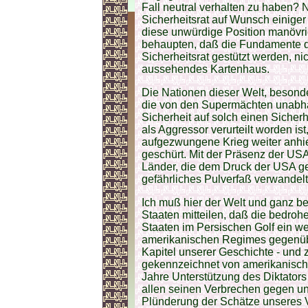
Fall neutral verhalten zu haben? 
Sicherheitsrat auf Wunsch einige
diese unwürdige Position manövrie
behaupten, daß die Fundamente de
Sicherheitsrat gestützt werden, ni
aussehendes Kartenhaus.
Die Nationen dieser Welt, besonde
die von den Supermächten unabhän
Sicherheit auf solch einen Sicherhe
als Aggressor verurteilt worden is
aufgezwungene Krieg weiter anhi
geschürt. Mit der Präsenz der US
Länder, die dem Druck der USA gefo
gefährliches Pulverfaß verwandelt. .
Ich muß hier der Welt und ganz b
Staaten mitteilen, daß die bedroh
Staaten im Persischen Golf ein we
amerikanischen Regimes gegenüber
Kapitel unserer Geschichte - und zw
gekennzeichnet von amerikanisch
Jahre Unterstützung des Diktator
allen seinen Verbrechen gegen un
Plünderung der Schätze unseres V