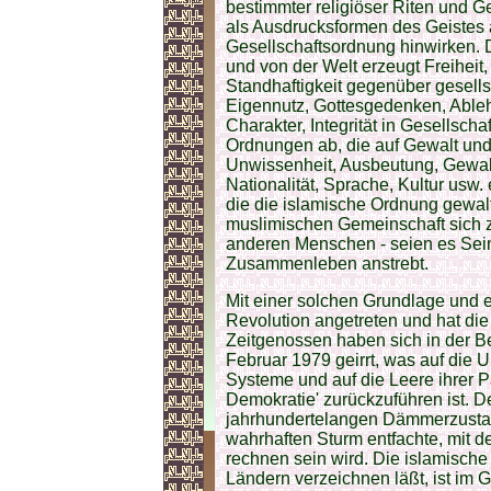
bestimmter religiöser Riten und 
als Ausdrucksformen des Geistes 
Gesellschaftsordnung hinwirken.
und von der Welt erzeugt Freiheit,
Standhaftigkeit gegenüber gesell
Eigennutz, Gottesgedenken, Ableh
Charakter, Integrität in Gesellschaf
Ordnungen ab, die auf Gewalt un
Unwissenheit, Ausbeutung, Gewalt
Nationalität, Sprache, Kultur us
die die islamische Ordnung gewalt
muslimischen Gemeinschaft sich z
anderen Menschen - seien es Seine
Zusammenleben anstrebt.
Mit einer solchen Grundlage und e
Revolution angetreten und hat die
Zeitgenossen haben sich in der B
Februar 1979 geirrt, was auf die 
Systeme und auf die Leere ihrer Pa
Demokratie' zurückzuführen ist. 
jahrhundertelangen Dämmerzustand
wahrhaften Sturm entfachte, mit d
rechnen sein wird. Die islamische
Ländern verzeichnen läßt, ist im 