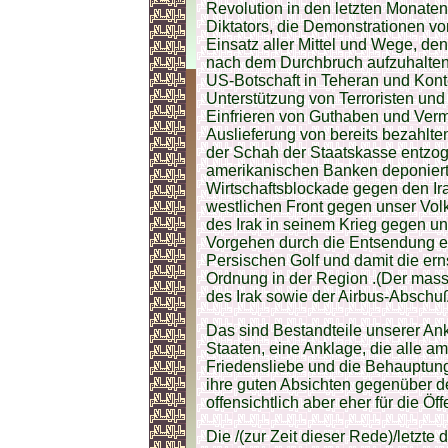
Revolution in den letzten Monat
Diktators, die Demonstrationen vo
Einsatz aller Mittel und Wege, de
nach dem Durchbruch aufzuhalten,
US-Botschaft in Teheran und Konte
Unterstützung von Terroristen und
Einfrieren von Guthaben und Ver
Auslieferung von bereits bezahlt
der Schah der Staatskasse entzo
amerikanischen Banken deponier
Wirtschaftsblockade gegen den Ir
westlichen Front gegen unser Volk
des Irak in seinem Krieg gegen u
Vorgehen durch die Entsendung ei
Persischen Golf und damit die er
Ordnung in der Region .(Der massi
des Irak sowie der Airbus-Abschu
Das sind Bestandteile unserer Ank
Staaten, eine Anklage, die alle 
Friedensliebe und die Behauptunge
ihre guten Absichten gegenüber d
offensichtlich aber eher für die Öf
Die /(zur Zeit dieser Rede)/letzte