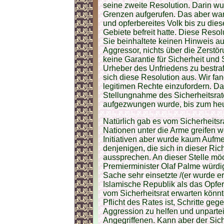
seine zweite Resolution. Darin wu
Grenzen aufgerufen. Das aber war 
und opferbereites Volk bis zu die
Gebiete befreit hatte. Diese Resol
Sie beinhaltete keinen Hinweis au
Aggressor, nichts über die Zerst
keine Garantie für Sicherheit und 
Urheber des Unfriedens zu bestraf
sich diese Resolution aus. Wir fan
legitimen Rechte einzufordern. Da
Stellungnahme des Sicherheitsrat
aufgezwungen wurde, bis zum heut
Natürlich gab es vom Sicherheitsra
Nationen unter die Arme greifen wo
Initiativen aber wurde kaum Aufm
denjenigen, die sich in dieser R
aussprechen. An dieser Stelle mö
Premierminister Olaf Palme würdig
Sache sehr einsetzte /(er wurde er
Islamische Republik als das Opfer
vom Sicherheitsrat erwarten könnte
Pflicht des Rates ist, Schritte ge
Aggression zu helfen und unparte
Angegriffenen. Kann aber der Sich