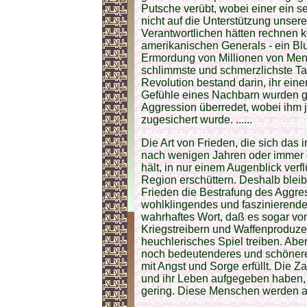
Putsche verübt, wobei einer ein s
nicht auf die Unterstützung unser
Verantwortlichen hätten rechnen
amerikanischen Generals - ein B
Ermordung von Millionen von Mens
schlimmste und schmerzlichste Ta
Revolution bestand darin, ihr ein
Gefühle eines Nachbarn wurden ge
Aggression überredet, wobei ihm 
zugesichert wurde. ......
Die Art von Frieden, die sich das
nach wenigen Jahren oder immer d
hält, in nur einem Augenblick verf
Region erschüttern. Deshalb bleibt
Frieden die Bestrafung des Aggress
wohlklingendes und faszinierendes 
wahrhaftes Wort, daß es sogar vo
Kriegstreibern und Waffenproduzent
heuchlerisches Spiel treiben. Aber
noch bedeutenderes und schönere
mit Angst und Sorge erfüllt. Die Za
und ihr Leben aufgegeben haben, u
gering. Diese Menschen werden 