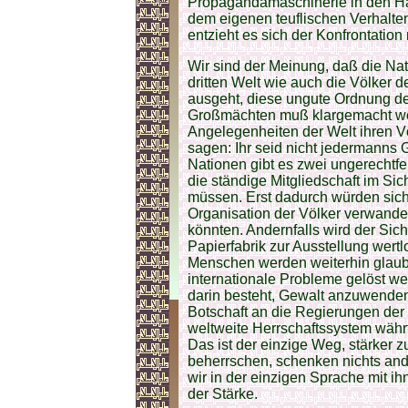
Propagandamaschinerie in den Hä
dem eigenen teuflischen Verhalten
entzieht es sich der Konfrontation 
Wir sind der Meinung, daß die N
dritten Welt wie auch die Völker d
ausgeht, diese ungute Ordnung de
Großmächten muß klargemacht we
Angelegenheiten der Welt ihren V
sagen: Ihr seid nicht jedermanns G
Nationen gibt es zwei ungerechtfe
die ständige Mitgliedschaft im Sic
müssen. Erst dadurch würden sich 
Organisation der Völker verwandel
könnten. Andernfalls wird der Siche
Papierfabrik zur Ausstellung wer
Menschen werden weiterhin glaube
internationale Probleme gelöst w
darin besteht, Gewalt anzuwenden
Botschaft an die Regierungen der
weltweite Herrschaftssystem währ
Das ist der einzige Weg, stärker 
beherrschen, schenken nichts an
wir in der einzigen Sprache mit ih
der Stärke.