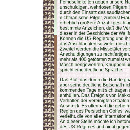
Feindseligkeiten gegen unsere Na
unschuldigen, wehrlosen Pilgern 
durch den Einsatz des saudische
nichtiranische Pilger, zumeist Fr
erheblich größere Anzahl geschlag
bestimmte Anzeichen, daß die Vere
dieser in der Geschichte der Wallf
Können die US-Regierung und ihre
das Abschlachten so vieler unsc
Zweifel werden die Missetäter ver
Anschuldigungen zu rechtfertigen. 
mehr als 400 getöteten zumeist we
Maschinengewehren, Knüppeln und
spricht eine deutliche Sprache.
Das Blut, das durch die Hände g
aber seine deutliche Botschaft nich
kommenden Tage mit sich tragen 
enthüllen. Das Ereignis von Mekk
Verhalten der Vereinigten Staate
Ausdruck. Es offenbart die geheim
Region des Persischen Golfes, wa
verleiht, die von allen internatio
An dieser Stelle möchte ich beto
des US-Regimes und nicht gegen d