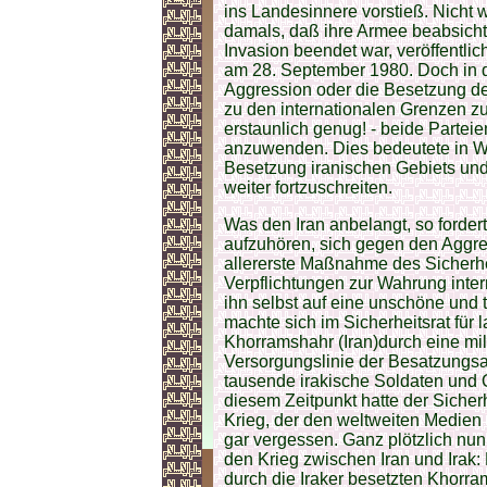
ins Landesinnere vorstieß. Nicht w
damals, daß ihre Armee beabsichtig
Invasion beendet war, veröffentlic
am 28. September 1980. Doch in d
Aggression oder die Besetzung de
zu den internationalen Grenzen zur
erstaunlich genug! - beide Partei
anzuwenden. Dies bedeutete in Wa
Besetzung iranischen Gebiets und
weiter fortzuschreiten.
Was den Iran anbelangt, so forder
aufzuhören, sich gegen den Aggre
allererste Maßnahme des Sicherhei
Verpflichtungen zur Wahrung inter
ihn selbst auf eine unschöne un
machte sich im Sicherheitsrat für 
Khorramshahr (Iran)durch eine milit
Versorgungslinie der Besatzungsa
tausende irakische Soldaten und
diesem Zeitpunkt hatte der Sicher
Krieg, der den weltweiten Medien 
gar vergessen. Ganz plötzlich nun 
den Krieg zwischen Iran und Irak
durch die Iraker besetzten Khorra