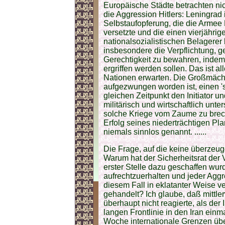
Europäische Städte betrachten ni
die Aggression Hitlers: Leningrad 
Selbstaufopferung, die die Armee
versetzte und die einen vierjähri
nationalsozialistischen Belagerer
insbesondere die Verpflichtung, g
Gerechtigkeit zu bewahren, inde
ergriffen werden sollen. Das ist a
Nationen erwarten. Die Großmächt
aufgezwungen worden ist, einen '
gleichen Zeitpunkt den Initiator u
militärisch und wirtschaftlich unte
solche Kriege vom Zaume zu brec
Erfolg seines niederträchtigen Pl
niemals sinnlos genannt. ......
Die Frage, auf die keine überzeug
Warum hat der Sicherheitsrat der 
erster Stelle dazu geschaffen wurd
aufrechtzuerhalten und jeder Aggr
diesem Fall in eklatanter Weise v
gehandelt? Ich glaube, daß mittler
überhaupt nicht reagierte, als der
langen Frontlinie in den Iran einma
Woche internationale Grenzen üb