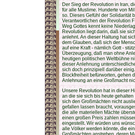
Der Sieg der Revolution in Iran, d
für alle Muslime. Hunderte von M
so. Dieses Gefühl der Solidarität
Verantwortlichen der Revolution Fu
Weg Gottes kennt keine Niederlag
Revolution liegt darin, daß sie s
anlehnt. An dieser Haltung hat sic
dem Glauben, daß sich der Mensch 
auf eine Kraft - nämlich Gott - st
Überzeugung, daß man ohne Anle
heutigen politischen Weltbühne n
dieser Anlehnung unterschiedliche
sich doch prinzipiell darüber einig
Blockfreiheit befürworten, gehen 
Anlehnung an eine Großmacht ni
Unsere Revolution hat in dieser H
an die sie sich bis heute gehalten
sich den Großmächten nicht ausli
gefallen lassen braucht, vorausges
die alle materiellen Mächte überste
einen großen Preis zahlen müssen
eingestellt. Wir würden uns wünsch
alle Völker werden könnte, die ei
Großmächten anstreben, deren Mac