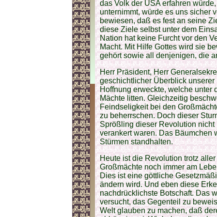
das Volk der USA erfahren würde
unternimmt, würde es uns sicher v
bewiesen, daß es fest an seine Zie
diese Ziele selbst unter dem Eins
Nation hat keine Furcht vor den V
Macht. Mit Hilfe Gottes wird sie b
gehört sowie all denjenigen, die a
Herr Präsident, Herr Generalsekr
geschichtlicher Überblick unserer
Hoffnung erweckte, welche unter d
Mächte litten. Gleichzeitig besc
Feindseligkeit bei den Großmächte
zu beherrschen. Doch dieser Stur
Sprößling dieser Revolution nicht 
verankert waren. Das Bäumchen wu
Stürmen standhalten.
Heute ist die Revolution trotz alle
Großmächte noch immer am Leben 
Dies ist eine göttliche Gesetzmäßi
ändern wird. Und eben diese Erken
nachdrücklichste Botschaft. Das w
versucht, das Gegenteil zu bewei
Welt glauben zu machen, daß der