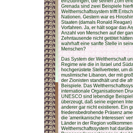
einzudringen, die seinen Zorn err
Grenada sind zwei Beispiele hier
Weltherrschaftssystem trifft Entsc
Nationen. Gestern war es Hiroshim
Staaten (damals Ronald Reagan) s
Vorfahren. Ja, er hält sogar das 
Anzahl von Menschen auf der ganz
Zehntausende nicht getötet hätten
wahrhaft eine sanfte Stelle in sein
Menschen?
Das System der Weltherrschaft unte
Regime wie die in Israel und Südafr
hochgerüstete Stellvertreter, um d
muslimische Libanon, der mit gro
der Zionisten standhält und die af
Beispiele. Das Weltherrschaftssyst
internationale Organisationen Dr
UNESCO sind lebendige Beispiele
überzeugt, daß seine eigenen Inte
anderer gar nicht existieren. Ein gu
friedensbedrohende Präsenz ameri
die 'amerikanische Interessen' ver
Länder in der Region vollkommen
Weltherrschaftssystem hat darübe