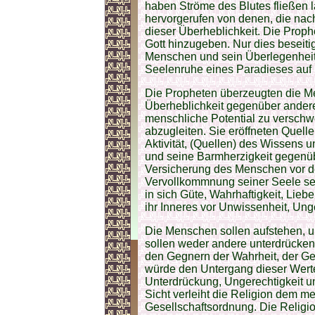
haben Ströme des Blutes fließen l
hervorgerufen von denen, die nac
dieser Überheblichkeit. Die Prop
Gott hinzugeben. Nur dies beseiti
Menschen und sein Überlegenheits
Seelenruhe eines Paradieses auf
Die Propheten überzeugten die M
Überheblichkeit gegenüber andere
menschliche Potential zu versch
abzugleiten. Sie eröffneten Quellen
Aktivität, (Quellen) des Wissens 
und seine Barmherzigkeit gegenüb
Versicherung des Menschen vor de
Vervollkommnung seiner Seele se
in sich Güte, Wahrhaftigkeit, Lie
ihr Inneres vor Unwissenheit, Ung
Die Menschen sollen aufstehen, um
sollen weder andere unterdrücken 
den Gegnern der Wahrheit, der Ger
würde den Untergang dieser Wert
Unterdrückung, Ungerechtigkeit un
Sicht verleiht die Religion dem 
Gesellschaftsordnung. Die Religio