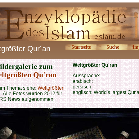
tgrößter Qur´an
Startseite
Suche
Im
ildergalerie zum
Weltgrößter Qu'ran
ltgrößten Qu'ran
Aussprache:
arabisch:
persisch:
um Thema siehe:
Weltgrößten
englisch:
World's largest Qur'
n
. Alle Fotos wurden 2012 für
RS News aufgenommen.