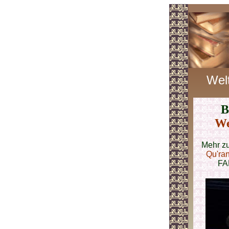
Wel
B
We
Mehr z
Qu'ra
FA