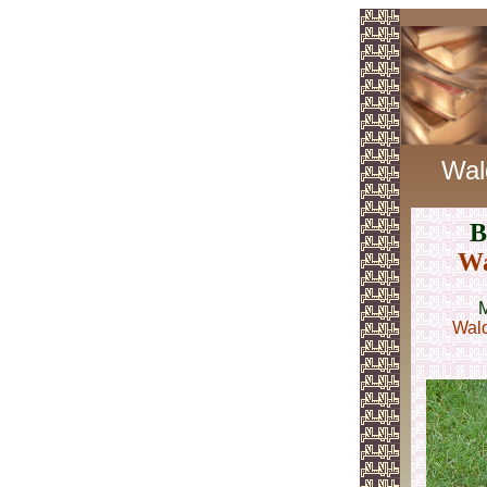
Wal
B
Wa
M
Wald