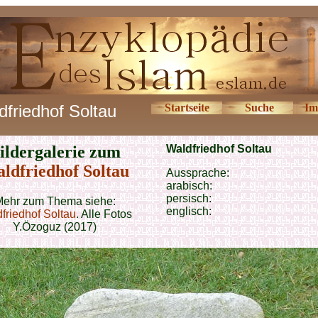
dfriedhof Soltau
Startseite
Suche
Im
ildergalerie zum
Waldfriedhof Soltau
ldfriedhof Soltau
Aussprache:
arabisch:
persisch:
ehr zum Thema siehe:
englisch:
friedhof Soltau
. Alle Fotos
Y.Özoguz (2017)