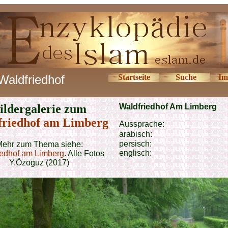
Waldfriedhof
Startseite
Suche
Im
ildergalerie zum
Waldfriedhof Am Limberg
friedhof am Limberg
Aussprache:
arabisch:
persisch:
ehr zum Thema siehe:
englisch:
iedhof am Limberg
. Alle Fotos
Y.Özoguz (2017)