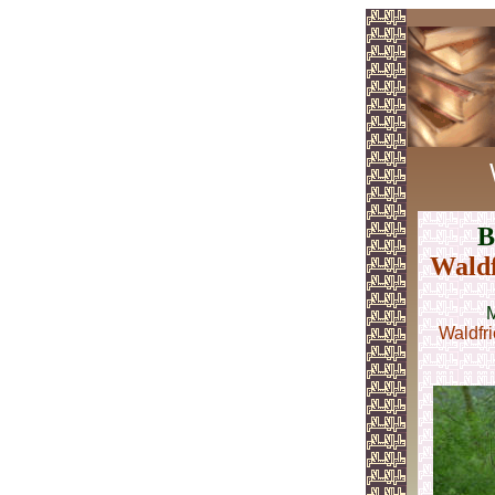
B
Wald
M
Waldfr