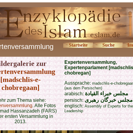
rtenversammlung
Startseite
Suche
Im
ildergalerie zur
Expertenversammlung,
Expertenparlament [
madschlis
ertenversammlung
chobregan]
[madschlis-e-
Aussprache:
madschlis-e-chobregaan
chobregaan]
(aus dem Persischen)
مجلس خبراء القيادة
arabisch:
مجلس خبرگان رهبری
hr zum Thema siehe:
persisch:
enversammlung
. Alle Fotos
englisch:
Assembly of Experts for the
mad Hassanzadeh (FARS)
Leadership
er ersten Versammlung in
2013.