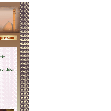
pressum
-e-
-e-rahbari