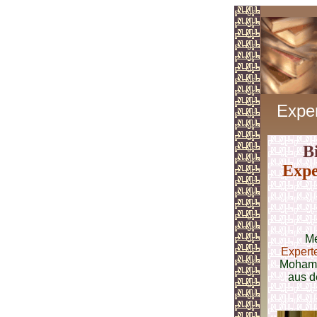
Expe
B
Exp
Me
Expert
Moham
aus d