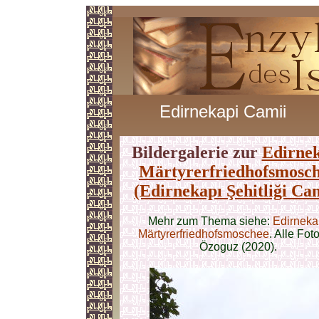
Edirnekapi Camii
Bildergalerie zur
Edirne
Märtyrerfriedhofsmosc
(Edirnekapı Şehitliği Ca
Mehr zum Thema siehe:
Edirneka
Märtyrerfriedhofsmoschee
. Alle Fot
Özoguz (2020).