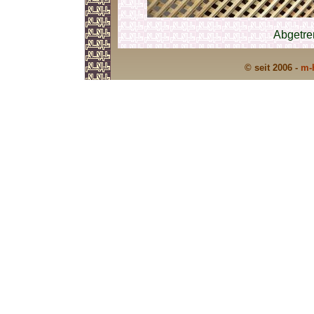
Abgetre
© seit 2006 -
m-