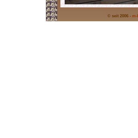
© seit 2006 -
m-