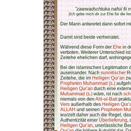
"zawwadschtuka nafsii fii m
(Ich gebe mich dir zur Ehe für die fe
Der Mann antwortet dann sofort m
Damit sind beide verheiratet.
Während diese Form der
Ehe
in d
verboten. Weiterer Unterschied ist
Zeitehe ehelichen darf, wohingeg
Bei der islamischen Legitimation
auseinander. Nach
sunnitischer
Re
Zeitehe, die im
Heiligen Qur'an
zwe
Propheten Muhammad (s.)
aufgeh
Heiligen Qur'an
durch eine extern
Muhammad (s.)
wäre, ist nach
sch
niemals von den
Ahl-ul-Bait
prakti
Vers
außerhalb des
Heiligen Qur'
ALLAH
und seinen
Propheten Mu
wurzelt daher auch die Regel, da
Authentizität einer
Überlieferung
,
Heiligen Qur'an
, unerlässliche Be
Qur'an
die höhere Autorität dar. Da