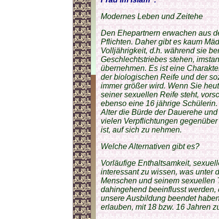
Modernes Leben und Zeitehe
Den Ehepartnern erwachen aus d
Pflichten. Daher gibt es kaum Mä
Volljährigkeit, d.h. während sie be
Geschlechtstriebes stehen, imsta
übernehmen. Es ist eine Charakter
der biologischen Reife und der so
immer größer wird. Wenn Sie heut
seiner sexuellen Reife steht, vors
ebenso eine 16 jährige Schülerin. 
Alter die Bürde der Dauerehe und
vielen Verpflichtungen gegenübe
ist, auf sich zu nehmen.
Welche Alternativen gibt es?
Vorläufige Enthaltsamkeit, sexuel
interessant zu wissen, was unter
Menschen und seinem sexuellen T
dahingehend beeinflusst werden, da
unsere Ausbildung beendet haben,
erlauben, mit 18 bzw. 16 Jahren z