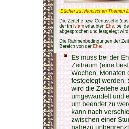
.
Bücher zu islamischen Themen f
Die Zeitehe bzw. Genussehe (das 
der im
Islam
erlaubten
Ehe
, bei d
abgesprochen und festgelegt wird
Die Rahmenbedingungen der Zeite
Bereich von der
Ehe
:
Es muss bei der Eh
Zeitraum (eine bes
Wochen, Monaten od
festgelegt werden. 
wird die Zeitehe a
umgewandelt und er
um beendet zu werd
kann nach verschi
zwischen einer Stu
nahezu unbegrenzt, 