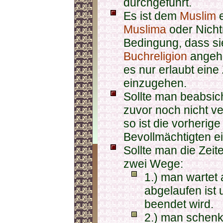
durchgeführt.
Es ist dem
Muslim
e
Muslima
oder Nicht
Bedingung, dass si
Buchreligion
angehö
es nur erlaubt eine
einzugehen.
Sollte man beabsich
zuvor noch nicht v
so ist die vorherig
Bevollmächtigten e
Sollte man die Zeit
zwei Wege:
1.) man wartet 
abgelaufen ist 
beendet wird.
2.) man schenkt