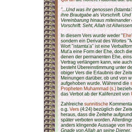
"...Und was ihr genossen (Istamt
ihre Brautgabe als Vorschrift. Und
Vereinbarung hinaus miteinander ei
Vorschrift. Seht, Allah ist Allwiss
In diesem Vers wurde weder "
Ehe
sondern ein Derivat des Wortes "M
Wort "istamta'a" ist eine Verbalf
Mut'a eine Form der Ehe, doch di
denen der permanenten Ehe, einsc
Vertrag verlängern kann, wie auch
besteht Übereinstimmung unter de
obiger Vers die Erlaubnis der Zei
Meinungen darüber, ob und von w
aufgehoben wurde. Während die
Propheten Muhammad (s.)
bezieh
das Verbot ab der Kalifenzeit von
Zahlreiche
sunnitische
Kommentat
o.g.
Vers
(4:24) bezüglich der Zei
heraus, dass die Zeitehe aufgrund
später verboten worden. Allerdings
anders klingende Aussage von Imam
Gnade von Allah an seine Diener.