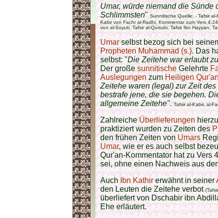
Umar, würde niemand die Sünde 
Schlimmsten
"
Sunnitische Quelle: - Tafsir al
Kabir von Fachr al-Radhi, Kommentar zum Vers 4:24; - 
von al-Suyuti, Tafsir al-Qurtubi, Tafsir Ibn Hayyan, Ta
Umar
selbst bezog sich bei seinem
Propheten Muhammad (s.)
. Das h
selbst: "
Die Zeitehe war erlaubt zu
Der große
sunnitische
Gelehrte
Fa
Auslegungen
zum
Heiligen Qur'a
Zeitehe waren (legal) zur Zeit des
bestrafe jene, die sie begehen. Di
allgemeine Zeitehe"
.
Tafsir al-Kabir, al
Zahlreiche
Überlieferungen
hierzu
praktiziert wurden zu Zeiten des
P
den frühen Zeiten von
Umars
Regi
Umar
, wie er es auch selbst beze
Qur'an-Kommentator hat zu Vers 4:
sei, ohne einen Nachweis aus d
Auch
Ibn Kathir
erwähnt in seiner
den Leuten die Zeitehe verbot
(Tafs
überliefert von Dschabir ibn Abdil
Ehe erläutert.