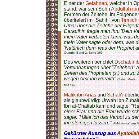
Einer der
Gefährten
, welcher in 
stand, war sein Sohn
Abdullah ib
Formen der Zeitehe. Im Folgende
überliefert im "Sahih" von
Tirmidhi
Umar über die Zeitehe der Pilgerfah
Daraufhin fragte man ihn: 'Dein Vat
mein Vater verbieten kann, was de
mein Vater sagte oder dem, was d
'Natürlich dem, was der Prophet a
Qurtubi, Band 2, Seite 365
Des weiteren berichtet
Dschabir i
Vereinbarungen über "Zeitehen" ab
Zeiten des Propheten (s.) und zu 
wegen Amr ibn Huraith"
(Sahih Muslim 
.
Mut'a))
Malik ibn Anas
und
Schafi‘i
überli
als glaubwürdig: Urwah ibn Zubair
Ibn al-Chattab kam und sagte:
"Ra
einer Frau und die Frau wurde sc
sagte: 'Hätte ich das Verbot zu der
ihn steinigen lassen.'"
Al-Muwatta' von Ma
Gekürzter Auszug aus
Ayatolla
Frau im Islam":