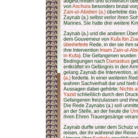
abgeschnitten und schließlich übe
von
Aschura
besonders brutal vor
Zain-ul-Abidien (a.)
überlebte das 
Zaynab (a.) selbst verlor ihren So
Mannes. Sie hatte drei weitere K
Zaynab (a.) und die anderen Übe
dem Gouverneur von
Kufa
Ibn Zia
überlieferte
Rede, in der sie ihm se
ihre Intervention
Imam Zain-ul-Abid
in Kufa
). Die Gefangenen wurden
Bedingungen nach
Damaskus
geb
entkräftet im Gefängnis in den Arm
gelang Zaynab die Intervention, a
(a.)
forderte. In einer weiteren Red
wahren Sachverhalt dar und hielt 
Aussagen dabei gehörte:
Nichts 
Yazid
schließlich durch den Druck
Gefangenen freizulassen und ihn
Die Rede Zaynabs (a.) soll unmitte
an der Stelle, an der heute die
Um
ihren Ehren Trauergesänge verans
Zaynab durfte unter dem Schutz 
reisen, der ihr während der Reise