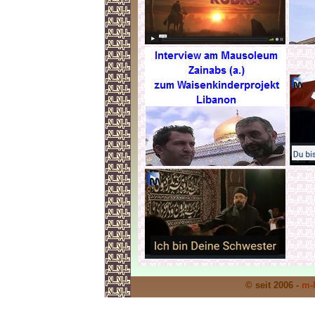
© seit 2006 -
m-