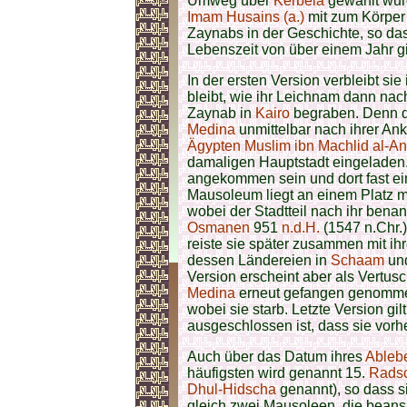
Umweg über
Kerbela
gewählt wu
Imam Husains (a.)
mit zum Körper 
Zaynabs in der Geschichte, so das
Lebenszeit von über einem Jahr gi
In der ersten Version verbleibt sie
bleibt, wie ihr Leichnam dann na
Zaynab in
Kairo
begraben. Denn d
Medina
unmittelbar nach ihrer An
Ägypten
Muslim ibn Machlid al-An
damaligen Hauptstadt eingeladen.
angekommen sein und dort fast ein
Mausoleum liegt an einem Platz 
wobei der Stadtteil nach ihr ben
Osmanen
951
n.d.H.
(
1547 n.Chr.) 
reiste sie später zusammen mit 
dessen Ländereien in
Schaam
und
Version erscheint aber als Vertus
Medina
erneut gefangen genomm
wobei sie starb. Letzte Version gil
ausgeschlossen ist, dass sie vorh
Auch über das Datum ihres
Ableb
häufigsten wird genannt 15.
Rads
Dhul-Hidscha
genannt), so dass si
gleich zwei
Mausoleen, die beans