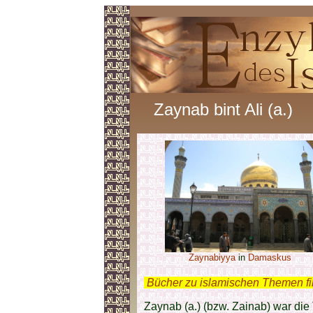
Zaynab bint Ali (a.)
Zaynabiyya
in
Damaskus
.
Bücher zu islamischen Themen f
Zaynab (a.) (bzw. Zainab) war die