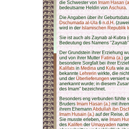
die Schwester von
Imam Hasan (a
bedeutsame Heldin von
Aschura
.
Die Angaben über ihr Geburtsdatu
Dschumada al-Ula
6
n.d.H.
(zuw
e
wird in der
Islamischen Republik I
Sie ist auch als Zaynab al-Kubra 
Bedeutung des Namens "Zaynab"
Der Grundstein ihrer Erziehung 
und von ihrer Mutter
Fatima (a.)
ge
besondere Sorgfalt bei ihrer Erzi
Kalifats
in
Medina
und
Kufa
wie au
bekannte
Lehrerin
wirkte, die nic
und der
Überlieferungen
versiert 
anerkannt wurde; in diesem Zusam
des Imam" bezeichnet.
Besonders eng verbunden fühlte 
Bruders
Imam Hasan (a.)
mit ihre
ihrem Ehemann
Abdullah ibn Dsc
Imam Husain (a.)
auf der Reise, d
Sie musste erleben, wie
Imam Hus
des
Kalifen
der
Umayyaden
name