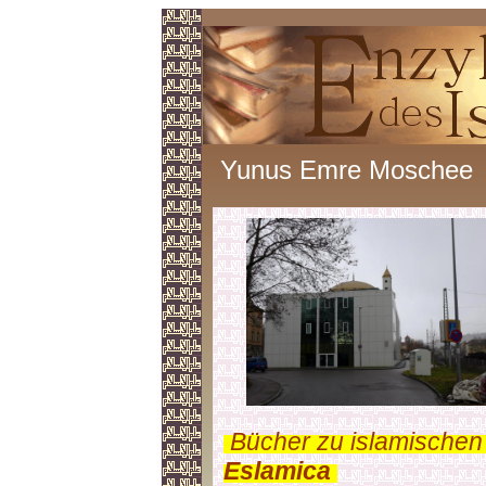
Yunus Emre Moschee
.
Bücher zu islamischen
Eslamica
.