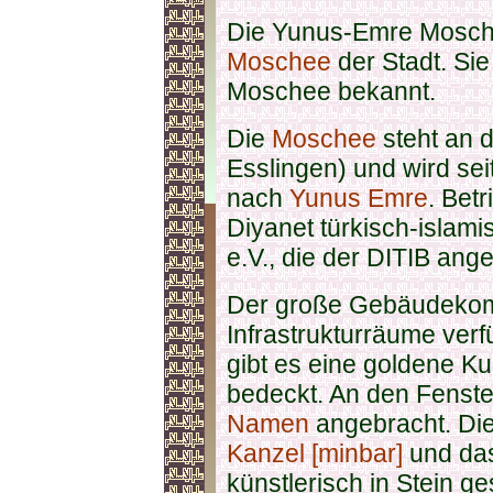
Die Yunus-Emre Moschee
Moschee
der Stadt. Sie 
Moschee bekannt.
Die
Moschee
steht an 
Esslingen) und wird sei
nach
Yunus Emre
. Bet
Diyanet türkisch-islami
e.V., die der DITIB ange
Der große Gebäudekomp
Infrastrukturräume ve
gibt es eine goldene K
bedeckt. An den Fenste
Namen
angebracht. Di
Kanzel [minbar]
und da
künstlerisch in Stein ges