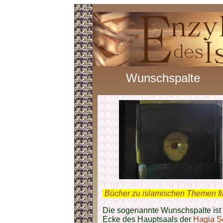
Wunschspalte
.
Bücher zu islamischen Themen f
Die sogenannte Wunschspalte ist 
Ecke des Hauptsaals der
Hagia S