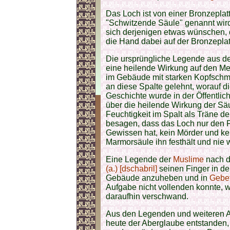
Das Loch ist von einer Bronzeplat
"Schwitzende Säule" genannt wird.
sich derjenigen etwas wünschen, 
die Hand dabei auf der Bronzepla
Die ursprüngliche Legende aus de
eine heilende Wirkung auf den M
im Gebäude mit starken Kopfsch
an diese Spalte gelehnt, worauf 
Geschichte wurde in der Öffentlich
über die heilende Wirkung der Sä
Feuchtigkeit im Spalt als Träne d
besagen, dass das Loch nur den Fin
Gewissen hat, kein Mörder und ke
Marmorsäule ihn festhält und nie 
Eine Legende der
Muslime
nach d
(a.) [dschabril]
seinen Finger in de
Gebäude anzuheben und in
Gebet
Aufgabe nicht vollenden konnte,
daraufhin verschwand.
Aus den Legenden und weiteren A
heute der Aberglaube entstanden,