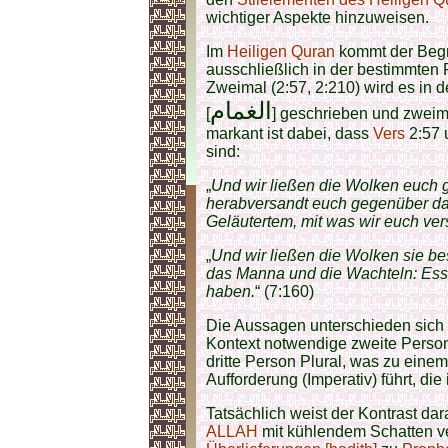
wichtiger Aspekte hinzuweisen.
Im
Heiligen Quran
kommt der Begr
ausschließlich in der bestimmten P
Zweimal (2:57, 2:210) wird es in d
الغمام
[
] geschrieben und zweima
markant ist dabei, dass
Vers
2:57 
sind:
„
Und wir ließen die Wolken euch 
herabversandt euch gegenüber da
Geläutertem, mit was wir euch ve
„
Und wir ließen die Wolken sie be
das Manna und die Wachteln: Esst
haben.
“ (7:160)
Die Aussagen unterschieden sich 
Kontext notwendige zweite Person
dritte Person Plural, was zu eine
Aufforderung (Imperativ) führt, die
Tatsächlich weist der Kontrast dar
ALLAH
mit kühlendem Schatten v