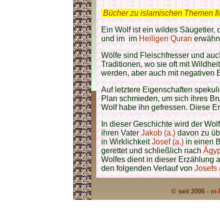
.
Bücher zu islamischen Themen f
Ein Wolf ist ein wildes Säugetier,
und im im
Heiligen Quran
erwähnt
Wölfe sind Fleischfresser und auc
Traditionen, wo sie oft mit Wildhei
werden, aber auch mit negativen 
Auf letztere Eigenschaften spekul
Plan schmieden, um sich ihres Bru
Wolf habe ihn gefressen. Diese Er
In dieser Geschichte wird der Wol
ihren Vater
Jakob (a.)
davon zu üb
in Wirklichkeit
Josef (a.)
in einen 
gerettet und schließlich nach
Ägyp
Wolfes dient in dieser Erzählung 
den folgenden Verlauf von
Josefs 
© seit 2006 -
m-