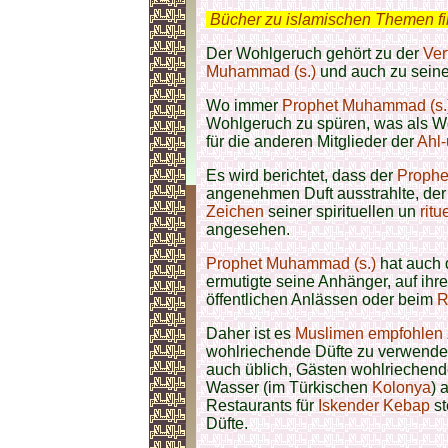
.
Bücher zu islamischen Themen f
Der Wohlgeruch gehört zu der
Ver
Muhammad (s.)
und auch zu sein
Wo immer
Prophet Muhammad (s.
Wohlgeruch zu spüren, was als Wo
für die anderen Mitglieder der
Ahl-
Es wird berichtet, dass der
Prophe
angenehmen Duft ausstrahlte, der s
Zeichen
seiner spirituellen un
ritu
angesehen.
Prophet Muhammad (s.)
hat auch 
ermutigte seine Anhänger, auf ihr
öffentlichen Anlässen oder beim
R
Daher ist es
Muslimen
empfohlen
wohlriechende Düfte zu verwenden
auch üblich, Gästen wohlriechende
Wasser (im Türkischen
Kolonya
) 
Restaurants für
Iskender Kebap
st
Düfte.