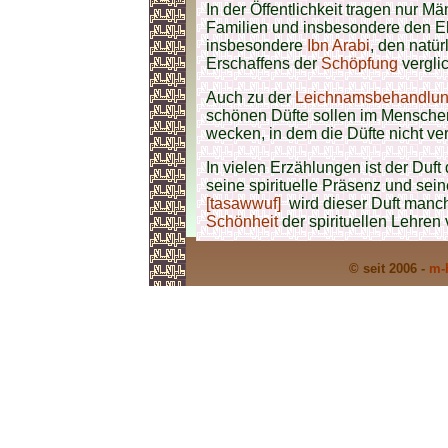
In der Öffentlichkeit tragen nur M
Familien und insbesondere den 
insbesondere
Ibn Arabi
, den natür
Erschaffens der
Schöpfung
vergli
Auch zu der
Leichnamsbehandlu
schönen Düfte sollen im Mensche
wecken, in dem die Düfte nicht ve
In vielen Erzählungen ist der Duft
seine spirituelle Präsenz und sei
[tasawwuf]
wird dieser Duft manch
Schönheit
der spirituellen Lehren
© seit 2006 -
m-