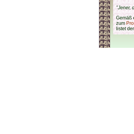
"Jener, d
Gemäß 
zum
Pro
listet d