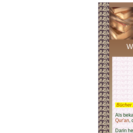
Wo
.
Bücher 
Als bek
Qur'an
,
Darin h