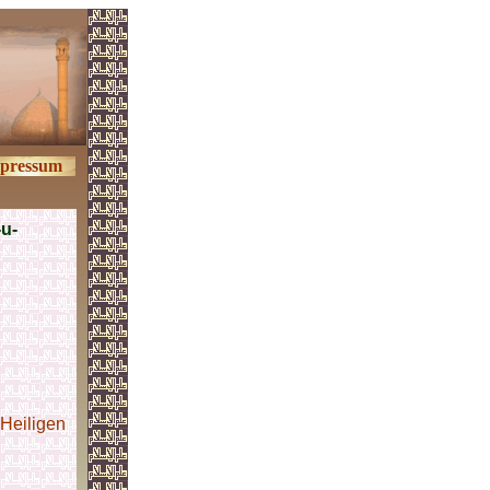
pressum
-u-
Heiligen