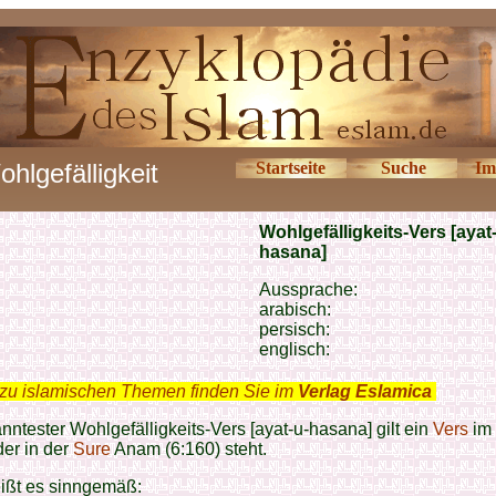
hlgefälligkeit
Startseite
Suche
Im
Wohlgefälligkeits-Vers [ayat
hasana]
Aussprache:
arabisch:
persisch:
englisch:
zu islamischen Themen finden Sie im
Verlag Eslamica
.
anntester
Wohlgefälligkeits-Vers [ayat-u-hasana]
gilt ein
Vers
im
 der in der
Sure
Anam (6:160) steht.
eißt es sinngemäß: