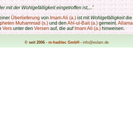
er mit der Wohlgefälligkeit eingetroffen ist,..."
einer
Überlieferung
von
Imam Ali (a.)
ist mit
Wohlgefälligkeit
di
pheten Muhammad (s.)
und den
Ahl-ul-Bait (a.)
gemeint.
Allama 
en
Vers
unter den
Versen
auf, die auf
Imam Ali (a.)
hinweisen.
© seit 2006 -
m-haditec GmbH
-
info
@eslam.de