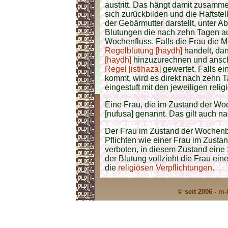
austritt. Das hängt damit zusamm
sich zurückbilden und die Haftste
der Gebärmutter darstellt, unter 
Blutungen die nach zehn Tagen au
Wochenfluss. Falls die Frau die M
Regelblutung [haydh]
handelt, dan
[haydh]
hinzuzurechnen und ansch
Regel [istihaza]
gewertet. Falls e
kommt, wird es direkt nach zehn 
eingestuft mit den jeweiligen reli
Eine Frau, die im Zustand der
Woc
[nufusa] genannt. Das gilt auch na
Der Frau im Zustand der Wochenbl
Pflichten wie einer Frau im Zusta
verboten, in diesem Zustand ein
der Blutung vollzieht die Frau ein
die
religiösen Verpflichtungen
.
© seit 2006 -
m-