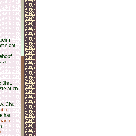
 beim
t nicht
dehopf
dazu,
führt,
sie auch
v. Chr.
udin
e hat
hann
n
en