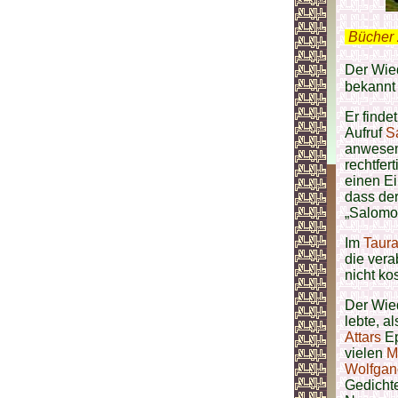
.
Bücher 
Der Wied
bekannt 
Er finde
Aufruf
S
anwesen
rechtfer
einen E
dass der
„Salomo
Im
Taura
die vera
nicht ko
Der Wied
lebte, a
Attars
Ep
vielen
M
Wolfgan
Gedichte