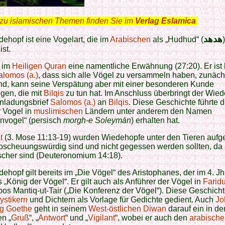
zu islamischen Themen finden Sie im
Verlag Eslamica
.
هدهد
ehopf ist eine Vogelart, die im
Arabischen
als „Hudhud“ (
)
ist.
t im
Heiligen Quran
eine namentliche Erwähnung (27:20). Er ist
alomos (a.)
, dass sich alle Vögel zu versammeln haben, zunächs
d, kann seine Verspätung aber mit einer besonderen Kunde
tigen, die mit
Bilqis
zu tun hat. Im Anschluss überbringt der Wie
inladungsbrief
Salomos (a.)
an
Bilqis
. Diese Geschichte führte 
 Vogel in
muslimischen
Ländern unter anderem den Namen
nvogel“ (persisch
morgh-e Soleymān
) erhalten hat.
t
(3. Mose 11:13-19) wurden Wiedehopfe unter den Tieren aufge
bscheuungswürdig sind und nicht gegessen werden sollten, da 
scher sind (Deuteronomium 14:18).
ehopf gilt bereits im „Die Vögel“ des Aristophanes, der im 4. Jh.
ls „König der Vögel“. Er gilt auch als Anführer der Vögel in
Farid
os Mantiq-ut-Tair („Die Konferenz der Vögel“). Diese Geschicht
ystikern
und Dichtern als Vorlage für Gedichte gedient. Auch
Jo
g Goethe
geht in seinem
West-östlichen Diwan
darauf ein in de
n „
Gruß
“, „
Antwort
“ und „
Vigilant
“, wobei er auch den
arabisch