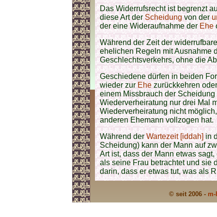
Das Widerrufsrecht ist begrenzt a
diese Art der
Scheidung
von der
u
der eine Wideraufnahme der
Ehe
Während der Zeit der widerrufbar
ehelichen Regeln mit Ausnahme d
Geschlechtsverkehrs, ohne die Ab
Geschiedene dürfen in beiden Fo
wieder zur
Ehe
zurückkehren oder
einem Missbrauch der Scheidung fü
Wiederverheiratung nur drei Mal m
Wiederverheiratung nicht möglich
anderen Ehemann vollzogen hat.
Während der
Wartezeit [iddah]
in 
Scheidung) kann der Mann auf zwe
Art ist, dass der Mann etwas sagt,
als seine Frau betrachtet und sie 
darin, dass er etwas tut, was als 
© seit 2006 -
m-