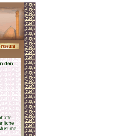
ressum
en den
nhafte
hnliche
Muslime