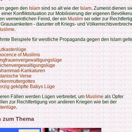
en gegen den
Islam
sind so alt wie der
Islam
. Zumeist dienen si
iner Konfliktsituation zur Mobilisierung der eigenen Bevölker
n vermeintlichen Feind, der ein
Muslim
sei oder zur Rechtferti
Grausamkeiten - darunter oft Kriegs- und Völkerrechtsverbrech
uslime
.
hmte Beispiele für
westliche Propaganda gegen den Islam gelt
utkastenlüge
nocence of Muslims
ngfrauenvergewaltigungslüge
ichenvergewaltigungslüge
hammad-Karikaturen
tanische Verse
rkenmuttergottes
erzig geköpfte Babys Lüge
neren Fällen werden Lügen verbreitet, um
Muslime
als Opfer
llen zur Rechtfertigung von anderen Kriegen wie bei der
tenlüge
.
s zum Thema