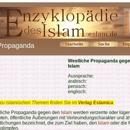
Propaganda
Startseite
Suche
Imp
Westliche Propaganda geg
Islam
Aussprache:
arabisch:
persisch:
englisch:
zu islamischen Themen finden Sie im
Verlag Eslamica
.
tliche Propaganda gegen den
Islam
werden verzerrte oder lüge
ten, öffentliche Äußerungen mit Verleumdungscharakter und ä
tlichungen bezeichnet, die zum Ziel haben, den
Islam
oder die 
glimpfen.