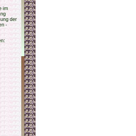
e im
ung
gung der
en -
en: