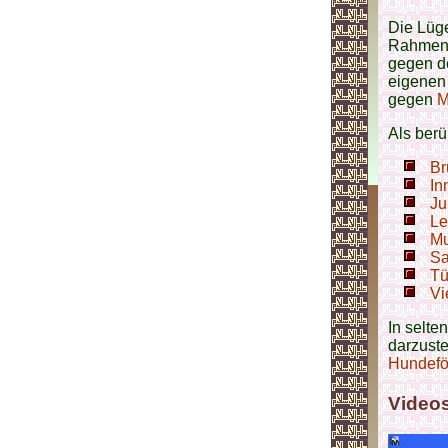
Die Lüg
Rahmen e
gegen de
eigenen 
gegen
M
Als berü
Br
In
Ju
Le
Mu
Sa
Tü
Vi
In selte
darzuste
Hundefö
Video