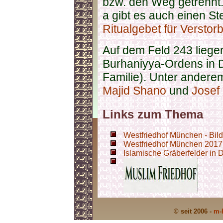
bzw. den Weg getrennt.
a gibt es auch einen St
Ritualgebet für Verstor
Auf dem Feld 243 liege
Burhaniyya-Ordens in D
Familie). Unter andere
Majid Shano
und
Josef 
Links zum Thema
Westfriedhof München - Bild
Westfriedhof München 2017 -
Islamische Gräberfelder in 
© seit 2006 -
m-