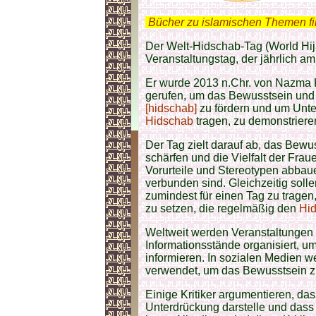
.
Bücher zu islamischen Themen f
Der Welt-Hidschab-Tag (World Hija
Veranstaltungstag, der jährlich a
Er wurde 2013 n.Chr. von Nazma 
gerufen, um das Bewusstsein und 
[hidschab]
zu fördern und um Unte
Hidschab
tragen, zu demonstriere
Der Tag zielt darauf ab, das Bewu
schärfen und die Vielfalt der Fraue
Vorurteile und Stereotypen abbau
verbunden sind. Gleichzeitig soll
zumindest für einen Tag zu tragen,
zu setzen, die regelmäßig den
Hi
Weltweit werden Veranstaltungen
Informationsstände organisiert, u
informieren. In sozialen Medien
verwendet, um das Bewusstsein z
Einige Kritiker argumentieren, da
Unterdrückung darstelle und dass