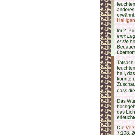
leuchte
anderes
erwähnt.
Heiligen
Im 2. B
ihm: Leg
er sie 
Bedauer
übernom
Tatsächl
leuchten
hell, da
konnten.
Zuschau
dass die
Das Wun
hochgeho
das Lich
erleuchte
Die
Ver
7:108, 