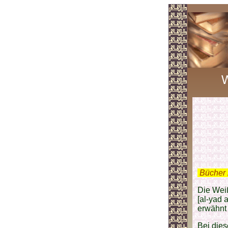
W
.
Bücher 
Die Wei
[al-yad 
erwähnt 
Bei die