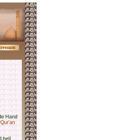
ressum
nde Hand
 Qur'an
 hell