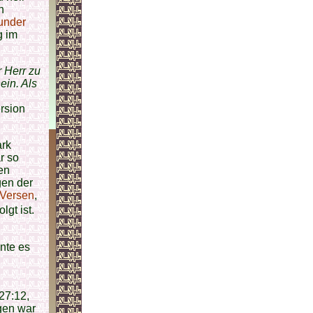
n
nder
g im
r Herr zu
ein. Als
rsion
ark
r so
en
gen der
Versen
,
folgt ist.
nte es
27:12,
gen war