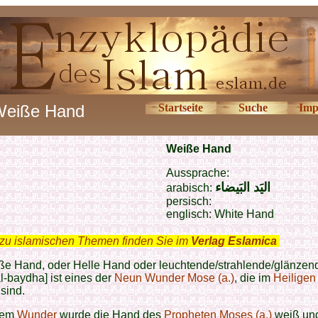
eiße Hand
Startseite
Suche
Imp
Weiße Hand
Aussprache:
الیَد البَیضاء
arabisch:
persisch:
englisch: White Hand
zu islamischen Themen finden Sie im
Verlag Eslamica
.
ße Hand, oder Helle Hand oder leuchtende/strahlende/glänze
al-baydha] ist eines der
Neun Wunder Mose (a.)
, die im
Heiligen
sind.
sem
Wunder
wurde die Hand des
Propheten
Moses (a.)
weiß und