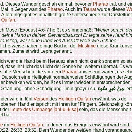
nd. Dieses Wunder geschah einmal, bevor er
Pharao
traf, und ei
 Mal in Gegenwart des
Pharao
. Auch im
Taurat
wurde dieses
Wu
 Allerdings gibt es inhaltlich große Unterschiede zur Darstellun
 Qur'an
.
uch Mose (Exodus) 4:6-7 heißt es sinngemäß:
"Weiter sprach de
 deine Hand in deinen Gewandbausch! Er legte seine Hand hin
herauszog, war seine Hand von Aussatz weiß wie Schnee."
licherweise haben einige Bücher der
Muslime
diese Krankenve
men. Zumeist wird Lepra genannt.
ich war die Hand beim Herausziehen nicht krank sondern so st
d, dass ihr Licht das Licht der Sonne bei weitem übertraf. Es wa
ss alle Menschen, die vor dem
Pharao
anwesend waren, es seh
 Da solch eine Helligkeit normalerweise Schädigungen der Au
er bewirken würden, heißt es immer wieder in entsprechenden
مِنْ غَیرِ سُوء
 Strahlung "ohne Schädigung" [min ghayr-i su,
] er
der wird in fünf
Versen
des
Heiligen Qur'an
erwähnt, was der
benen Hand entspricht mit ihren fünf Fingern. Gleichzeitig kön
t der
Leute des Umhangs [ahl-ul-kisa]
sein, das die Menschheit
t hat.
se
im
Heiligen Qur'an
, in denen das Ereignis erwähnt wird sind: 
20:22, 26:33, 28:32. Dem Wunder der weißen Hand vorangegan