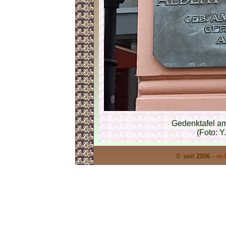
Gedenktafel am
(Foto: Y
© seit 2006 -
m-