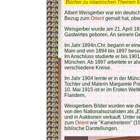
.
Bücher zu islamischen Themen f
Albert Weisgerber war ein deutsch
Bezug zum
Orient
gemalt hat, obw
Weisgerber wurde am 21. April 18
Gastwirtes geboren. An seinem Ge
Im Jahr 1894n.Chr. begann er eine
Main und von 1894 bis 1897 besu
Im Anschluss studierte er bis 19
München. Ab 1897 arbeitete er als 
verschiedene Kreise.
Im Jahr 1904 lernte er in der Mün
Tochter und Malerin Margarete Po
10. Mai 1915 ist er im Ersten Welt
Flandern.
Weisgerbers Bilder wurden wie di
von den Nationalsozialisten als „
und in Auktionen verkauft. Unter
zum
Orient
wie "Kamelreiterin" (1
biblische Darstellungen.