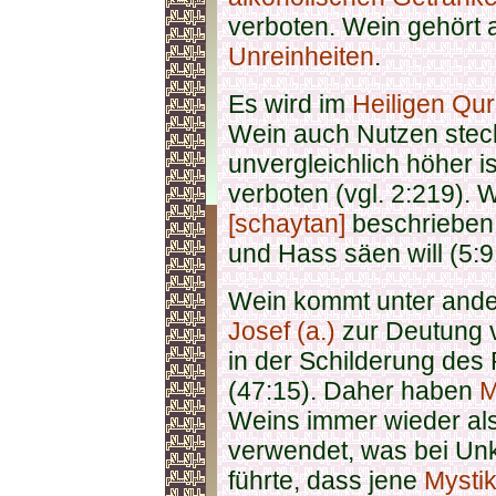
verboten. Wein gehört
Unreinheiten
.
Es wird im
Heiligen Qur
Wein auch Nutzen stec
unvergleichlich höher i
verboten (vgl. 2:219). 
[schaytan]
beschrieben 
und Hass säen will (5:9
Wein kommt unter ande
Josef (a.)
zur Deutung vo
in der Schilderung des
(47:15). Daher haben
M
Weins immer wieder als
verwendet, was bei Un
führte, dass jene
Mysti