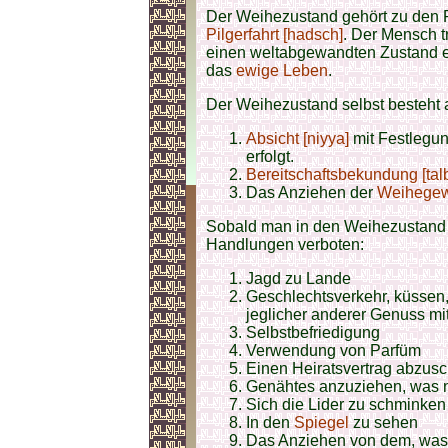
Der Weihezustand gehört zu den P
Pilgerfahrt [hadsch]
. Der Mensch tr
einen weltabgewandten Zustand e
das
ewige Leben
.
Der Weihezustand selbst besteht a
Absicht [niyya]
mit Festlegun
erfolgt.
Bereitschaftsbekundung [tal
Das Anziehen der
Weihege
Sobald man in den Weihezustand e
Handlungen verboten:
Jagd zu Lande
Geschlechtsverkehr, küssen
jeglicher anderer Genuss mi
Selbstbefriedigung
Verwendung von Parfüm
Einen Heiratsvertrag abzusc
Genähtes anzuziehen, was nur
Sich die Lider zu schminken
In den
Spiegel
zu sehen
Das Anziehen von dem, was