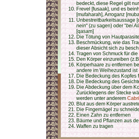
bedeckt, diese Regel gilt nu
Frevel [fusaak], und es beinh
[mufaharah], Arroganz [muba
Unbestreitbarkeitsaussage [d
nein
“ (zu sagen) oder “
bei Al
[qasam]
Die Tötung von Hautparasit
Beschmückung, wie das Tra
dieser Absicht sich zu bes
Tragen von Schmuck für die
Den Körper einzureiben (z.B
Körperhaare zu entfernen bei
andere im Weihezustand ist 
Die Bedeckung des Kopfes 
Die Bedeckung des Gesichte
Die Abdeckung über dem Ko
Zurücklegens der Stecke wäh
werden unter anderem
Cabr
Blut aus dem Körper austret
Die Fingernägel zu schneiden
Einen Zahn zu entfernen
Bäume und Pflanzen aus de
Waffen zu tragen