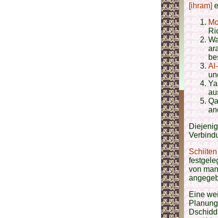
[ihram]
e
Mo
Ri
Wa
ar
be
Al
u
Ya
au
Qa
an
Diejenig
Verbindu
Schiiten
festgele
von manc
angegeb
Eine wei
Planung
Dschidda