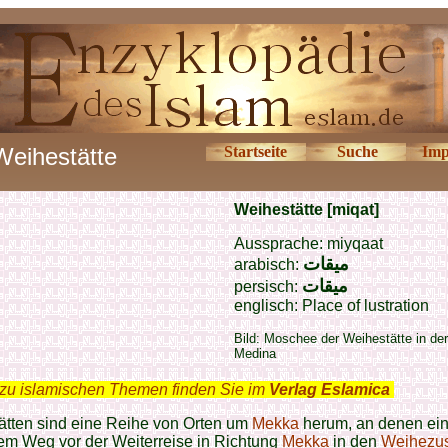
Weihestätte
Startseite
Suche
Imp
Weihestätte [miqat]
Aussprache: miyqaat
ميقات
arabisch:
ميقات
persisch:
englisch: Place of lustration
Bild: Moschee der Weihestätte in de
Medina
zu islamischen Themen finden Sie im
Verlag Eslamica
.
ätten sind eine Reihe von Orten um
Mekka
herum, an denen ei
em Weg vor der Weiterreise in Richtung
Mekka
in den
Weihezu