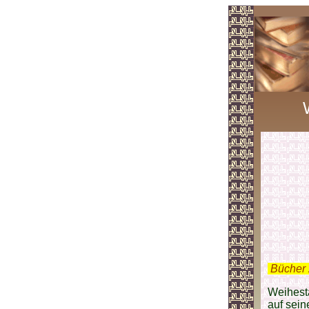
.
Bücher 
Weihest
auf sein