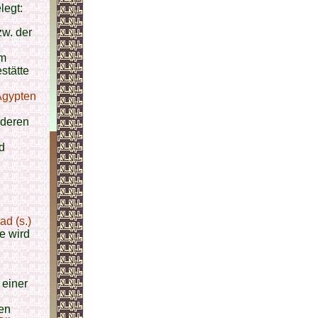
legt:
w. der
em
stätte
Ägypten
deren
d
d (s.)
e wird
 einer
ten