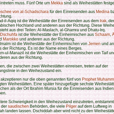
intreten muss. Fünf Orte um
Mekka
sind als Weihestätten festge
schee von al-Schadschara
für den Einreisenden aus
Medina
bz
chtung.
d-il-Aqiq ist die Weihestätte der Einreisenden aus dem
Irak
, d
abischen Hochland und anderen aus der Richtung. Diese Weihe
steht aus drei Teilen: Al-Maslach, al-Ghamra und Dhatu-Irq.
-Dschuhfa
ist die Weihestätte der Einheimischen aus
Schaam
,
nd
Marokko
und anderen aus der Richtung.
lmalm ist die Weihestätte der Einheimischen von
Jemen
und an
s der Richtung. Es ist der Name eines Berges.
rn-ul-Manazil ist die Weihestätte der Einheimischen von Taif un
deren aus der Richtung.
en, die zwischen zwei Weihestätten einreisen, treten auf der
ngslinie in den Weihezustand ein.
akzeptieren nur die oben genannten fünf von
Prophet Muhamma
gten Weihestätten. Eine später hinzugefügte sechste Weihestätt
hen als der Ort Ibrahim Mursia für die Einreisenden aus Indien
en.
tere Schwierigkeit in den Weihezustand einzutreten, entstammt
 der
saudischen
Behörden, die viele
Pilger
auf dem Luftweg in
h landen lassen. Dschiddah aber wird nicht zu den Weihestät