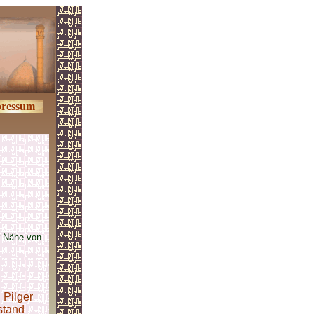
ressum
r Nähe von
n
Pilger
stand