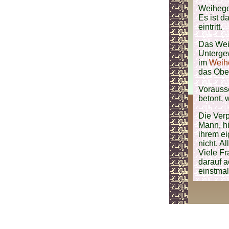
Weihege
Es ist 
eintritt.
Das Wei
Unterge
im
Weih
das Obe
Vorausse
betont, 
Die Verp
Mann, hi
ihrem ei
nicht. A
Viele F
darauf a
einstmal