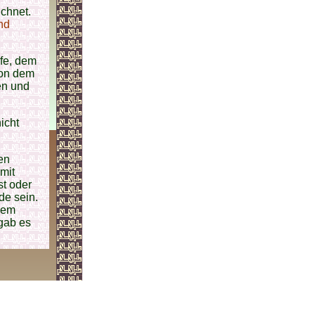
ichnet.
nd
fe, dem
von dem
en und
icht
en
mit
st oder
de sein.
dem
 gab es