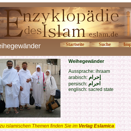
ihegewänder
Startseite
Suche
Imp
Weihegewänder
Aussprache: ihraam
إحرام
arabisch:
احرام
persisch:
englisch:
sacred state
zu islamischen Themen finden Sie im
Verlag Eslamica
.