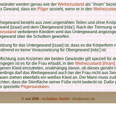
wänder werden genau wie der
Weihezustand
als "ihram" beze
das Gewand, dass ein
Pilger
anzieht, wenn er in den
Weihezusta
hegewand besteht aus zwei ungenähten Teilen und ohne Knöp
wand [izaar] und dem Obergewand [rida']. Nach der Trennung 
ezustand
verbotenen Kleidern wird das Untergewand angezog
rgewand über die Schultern geworfen.
tzung für das Untergewand [izaar] ist, dass es die Körperform n
während es keine Voraussetzung für Obergewand [rida'] ist.
flichtung zum Anziehen der beiden Gewänder gilt speziell für d
ngegen ist es für die Frau erlaubt, in den
Weihezustand [ihram]
genen Kleid einzutreten, unabhängig davon, ob dieses genäht i
llerdings darf das Weihegewand auch bei der Frau nicht aus Sei
rauen ziehen ebenfalls ein weißes Kleid an. Der Mann muss zu
chten, dass die Stirnfläche seiner Füße nicht bedeckt ist. Dafür
s spezielle
Pilgersandalen
.
© seit 2006 -
m-haditec GmbH
-
info
@eslam.de