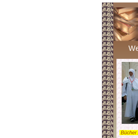
We
.
Bücher 