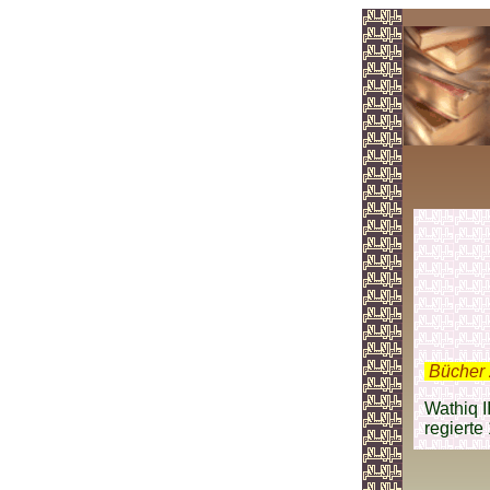
.
Bücher 
Wathiq I
regierte