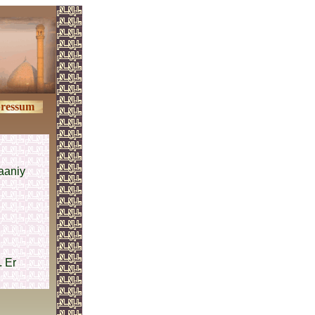
ressum
aaniy
. Er