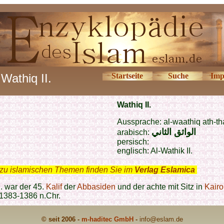
Wathiq II.
Startseite
Suche
Imp
Wathiq II.
Aussprache: al-waathiq ath-th
الواثق الثاني
arabisch:
persisch:
englisch: Al-Wathik II.
zu islamischen Themen finden Sie im
Verlag Eslamica
.
I. war der 45.
Kalif
der
Abbasiden
und der achte mit Sitz in
Kairo
 1383-1386 n.Chr.
© seit 2006 -
m-haditec GmbH
-
info
@eslam.de