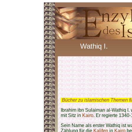
Wathiq I.
.
Bücher zu islamischen Themen f
Ibrahim ibn Sulaiman al-Wathiq I.
mit Sitz in
Kairo
. Er regierte 1340-
Sein Name als erster Wathiq ist w
Zählung für die
Kalifen
in
Kairo
be