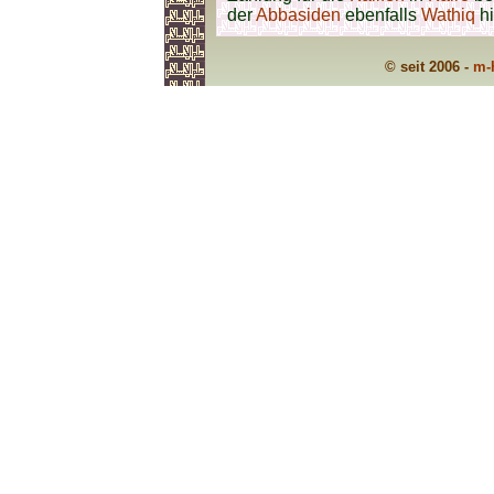
der
Abbasiden
ebenfalls
Wathiq
hi
© seit 2006 -
m-