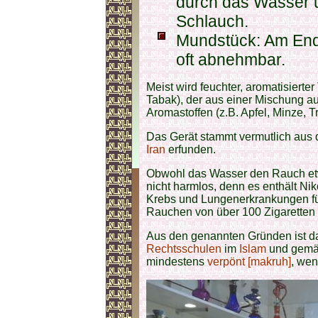
durch das Wasser u
Schlauch.
Mundstück: Am End
oft abnehmbar.
Meist wird feuchter, aromatisiert
Tabak), der aus einer Mischung au
Aromastoffen (z.B. Apfel, Minze, T
Das Gerät stammt vermutlich aus 
Iran
erfunden.
Obwohl das Wasser den Rauch etwa
nicht harmlos, denn es enthält Ni
Krebs und Lungenerkrankungen f
Rauchen von über 100 Zigaretten 
Aus den genannten Gründen ist d
Rechtsschulen
im
Islam
und gemä
mindestens
verpönt [makruh]
, wen