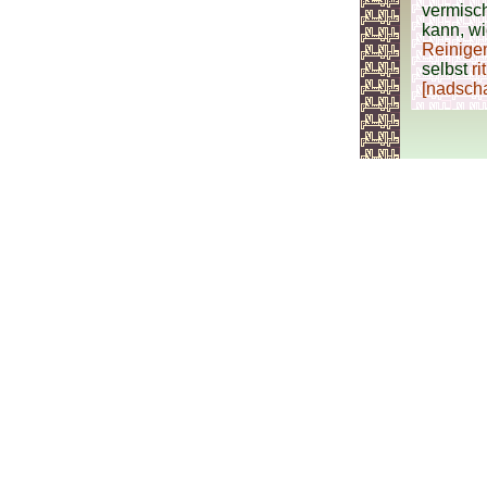
vermisch
kann, wi
Reinige
selbst
ri
[nadsch