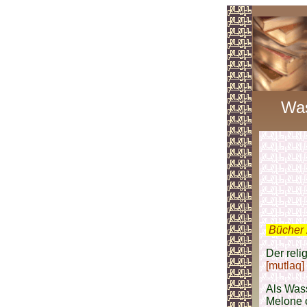
Wa
.
Bücher 
Der reli
[mutlaq]
Als Wass
Melone 