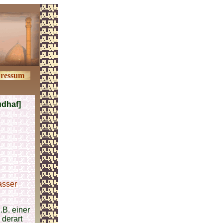
ressum
dhaf]
asser
.B. einer
derart