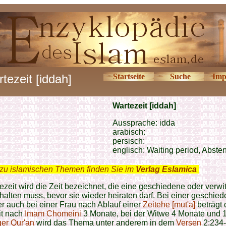
tezeit [iddah]
Startseite
Suche
Imp
Wartezeit [iddah]
Aussprache: idda
arabisch:
persisch:
englisch: Waiting period, Absten
zu islamischen Themen finden Sie im
Verlag Eslamica
.
ezeit wird die Zeit bezeichnet, die eine geschiedene oder verwi
halten muss, bevor sie wieder heiraten darf. Bei einer geschie
r auch bei einer Frau nach Ablauf einer
Zeitehe [mut'a]
beträgt 
it nach
Imam Chomeini
3 Monate, bei der Witwe 4 Monate und 
ger Qur'an
wird das Thema unter anderem in dem
Versen
2:234