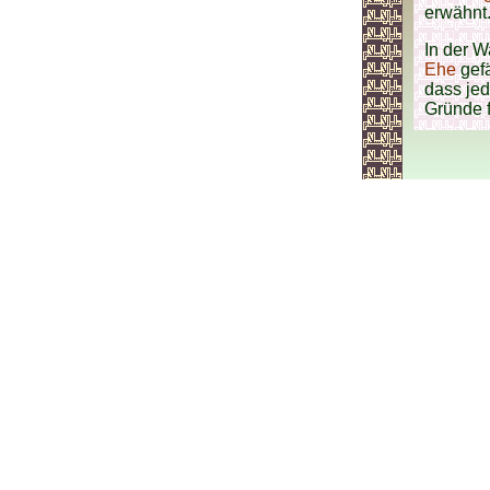
erwähnt
In der W
Ehe
gefä
dass jed
Gründe f