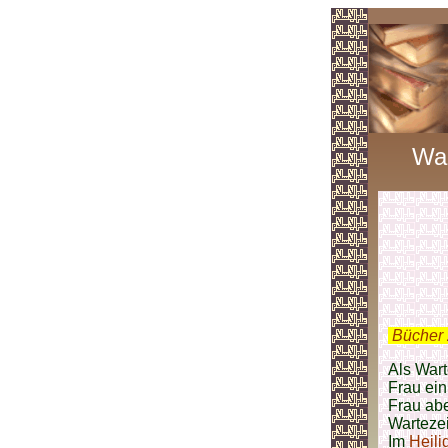
War
.
Bücher 
Als Wart
Frau ein
Frau abe
Warteze
Im
Heili