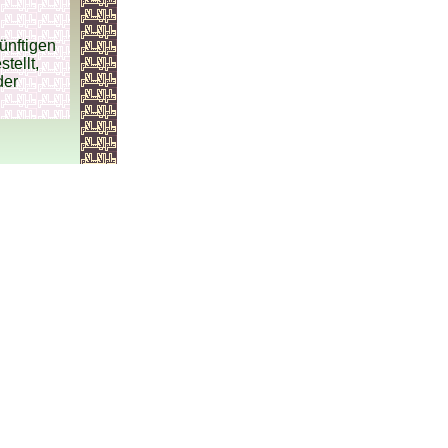
ünftigen
tellt,
der