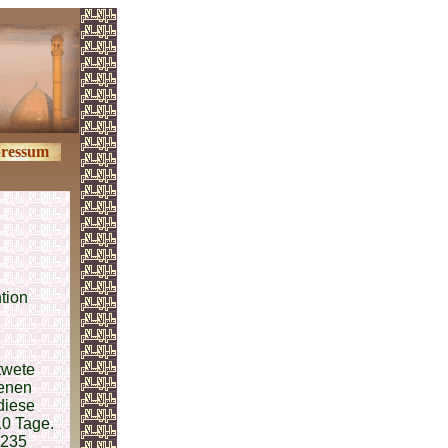
ressum
tion
twete
denen
diese
10 Tage.
-235