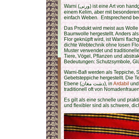
Warni (ورنی) ist eine Art von handgewebtem Teppich oder Überwurf, ähnlich
einem Kelim, aber mit besonderen Techn
einfach Weben. Entsprechend bed
Das Produkt wird meist aus Wolle
Baumwolle hergestellt. Anders als
Flor geknüpft wird, ist Warni flach
dichte Webtechnik ohne losen Flo
Muster verwendet und traditionel
Tiere, Vögel, Pflanzen und abstrak
Bedeutungen: Schutzsymbole, Glüc
Warni-Bafi werden als Teppiche,
Gebetsteppiche hergestellt. Die T
Ebene (دشت مغان), in
Ardabil
und
traditionell oft von Nomadenfrauen 
Es gilt als eine schnelle und prak
und flexibler sind als schwere, di