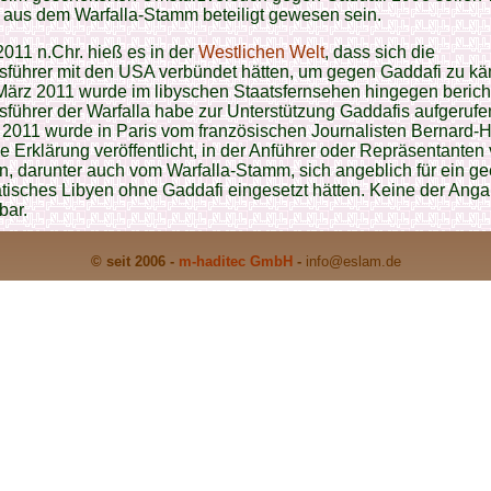
e aus dem Warfalla-Stamm beteiligt gewesen sein.
011 n.Chr. hieß es in der
Westlichen Welt
, dass sich die
führer mit den USA verbündet hätten, um gegen Gaddafi zu kä
ärz 2011 wurde im libyschen Staatsfernsehen hingegen bericht
ührer der Warfalla habe zur Unterstützung Gaddafis aufgerufe
l 2011 wurde in Paris vom französischen Journalisten Bernard-H
e Erklärung veröffentlicht, in der Anführer oder Repräsentanten
 darunter auch vom Warfalla-Stamm, sich angeblich für ein ge
tisches Libyen ohne Gaddafi eingesetzt hätten. Keine der Ang
bar.
© seit 2006 -
m-haditec GmbH
-
info
@eslam.de