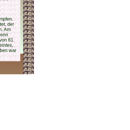
mpfen.
et, der
n. Am
enri
 von 61
eintes,
aben war