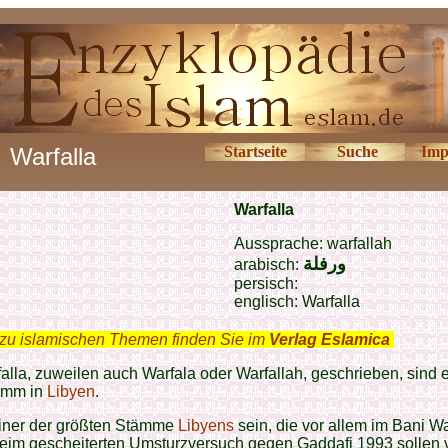
Warfalla
Startseite
Suche
Imp
Warfalla
Aussprache: warfallah
ورفلة
arabisch:
persisch:
englisch:
Warfalla
zu islamischen Themen finden Sie im
Verlag Eslamica
.
alla, zuweilen auch Warfala oder Warfallah, geschrieben, sind 
amm in
Libyen
.
einer der größten Stämme
Libyens
sein, die vor allem im Bani Wa
eim gescheiterten Umsturzversuch gegen Gaddafi 1993 sollen 