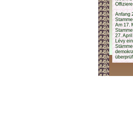
Offizier
Anfang 2
Stammes
Am 17. M
Stammesf
27. Apri
Lévy ein
Stämmen,
demokra
überprüf