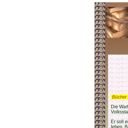
.
Bücher 
Die Warf
Volksst
Er soll 
leben. B