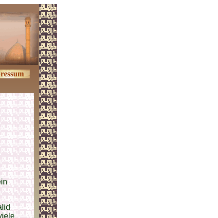
ressum
ein
lid
viele