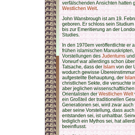
verfälschenden Ansichten hatten gr
Westlichen Welt
.
John Wansbrough ist am 19. Februa
geboren. Er schloss sein Studium 
bis zur Emeritierung an der London
Studies.
In den 1970ern veröffentlichte e
frühen islamischen Manuskripten
Vorstellungen des
Judentums
und
Vorwurf war allerdings schon über
Tatsache, dass der
Islam
von der U
wodurch gewisse Übereinstimmunge
aufgestellte Behauptung, der
Isla
christlichen Sekte, die versuchte
aber jeglichen wissenschaftliche
Orientalisten der
Westlichen Welt
ein Großteil der traditionellen Ge
Generationen sei, wird zwar auch
aber seine Vorstellung, dass auch
entstanden sei, ist unhaltbar. Sei
lediglich ein Mythos sei, hat aller
beeinflusst.