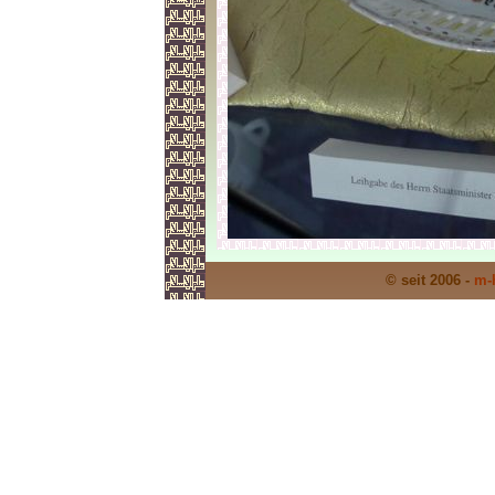
© seit 2006 -
m-