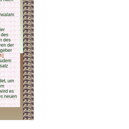
Alwalam
der
n des
n des
ren der
tgeber
h]
Zudem
satz
det, um
im
wird es
es neuen