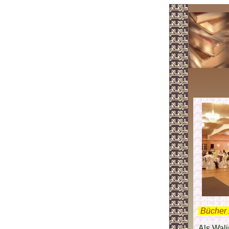
.
Bücher 
Als Wali