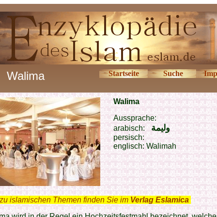
Walima
Startseite
Suche
Imp
Walima
Aussprache:
وليمة
arabisch:
persisch:
englisch: Walimah
zu islamischen Themen finden Sie im
Verlag Eslamica
.
ma wird in der Regel ein Hochzeitsfestmahl bezeichnet, welch