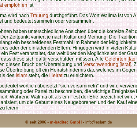
at
empfohlen
ist.
ima wird nach
Trauung
durchgeführt. Das Wort Walima ist von 
tet und bedeutet sammeln oder versammeln.
hrten haben unterschiedliche Ansichten über die korrekte Zeit 
Der Zeitpunkt variiert je nach Kultur und Meinung. Die Traditio
rlangt ein bescheidenes Festmahl im Rahmen der Möglichkeite
res oder der einladenden Eltern. Hingegen wird in vielen Kultu
ein Fest veranstaltet, das weit über den Möglichkeiten der Gas
o dass diese sich dafür verschulden müssen. Alle
Gelehrten [faqi
len diesen Bruch der Übertreibung und
Verschwendung [israf]
. 
iese Übertreibung oft ein Heiratshindernis dar, welches im Gegen
als des
Islam
steht, die
Heirat
zu erleichtern.
edeutet wörtlich übersetzt "sich versammeln" und wird verwen
sammlung oder Partei zu beschreiben, die wichtige Ereignisse 
iert. Während Walima oft als ein Fest der Ehe bezeichnet wird, 
ganisiert, um die Geburt eines Neugeborenen und den Kauf ein
u feiern.
© seit 2006 -
m-haditec GmbH
-
info
@eslam.de