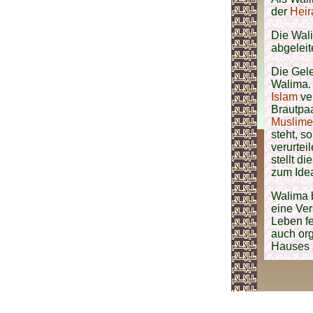
der
Heir
Die Wal
abgelei
Die Gele
Walima. 
Islam
ve
Brautpaa
Muslime
steht, s
verurtei
stellt d
zum Ide
Walima b
eine Ver
Leben fe
auch or
Hauses z