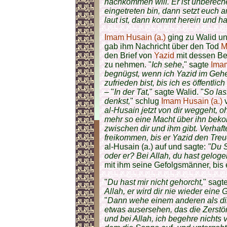
nachkommen will. Er ist unbereche
eingetreten bin, dann setzt euch 
laut ist, dann kommt herein und hal
Imam Husain (a.)
ging zu Walid u
gab ihm Nachricht über den Tod
M
den Brief von
Yazid
mit dessen Be
zu nehmen. "
Ich sehe
," sagte
Imam
begnügst, wenn ich Yazid im Gehe
zufrieden bist, bis ich es öffentl
– "
In der Tat,
" sagte Walid. "
So la
denkst,
" schlug
Imam Husain (a.)
v
al-Husain jetzt von dir weggeht, o
mehr so eine Macht über ihn bek
zwischen dir und ihm gibt. Verhaft
freikommen, bis er Yazid den Treue
al-Husain (a.) auf und sagte:
"Du S
oder er? Bei Allah, du hast gelog
mit ihm seine Gefolgsmänner, bis
"
Du hast mir nicht gehorcht,
" sagt
Allah, er wird dir nie wieder ein
"
Dann wehe einem anderen als di
etwas ausersehen, das die Zerstö
und bei Allah, ich begehre nichts