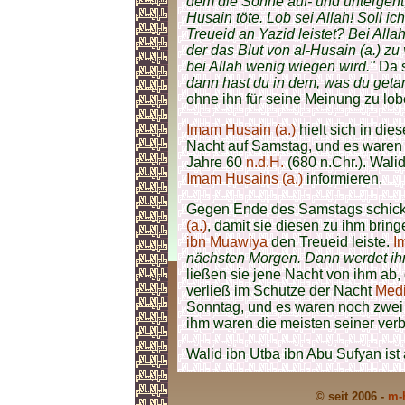
dem die Sonne auf- und untergeht,
Husain töte. Lob sei Allah! Soll ic
Treueid an Yazid leistet? Bei Alla
der das Blut von al-Husain (a.) z
bei Allah wenig wiegen wird."
Da 
dann hast du in dem, was du getan
ohne ihn für seine Meinung zu lob
Imam Husain (a.)
hielt sich in die
Nacht auf Samstag, und es waren
Jahre 60
n.d.H.
(680 n.Chr.). Wali
Imam Husains (a.)
informieren.
Gegen Ende des Samstags schick
(a.)
, damit sie diesen zu ihm bring
ibn Muawiya
den Treueid leiste.
I
nächsten Morgen. Dann werdet ihr 
ließen sie jene Nacht von ihm ab,
verließ im Schutze der Nacht
Med
Sonntag, und es waren noch zwe
ihm waren die meisten seiner ver
Walid ibn Utba ibn Abu Sufyan ist
© seit 2006 -
m-