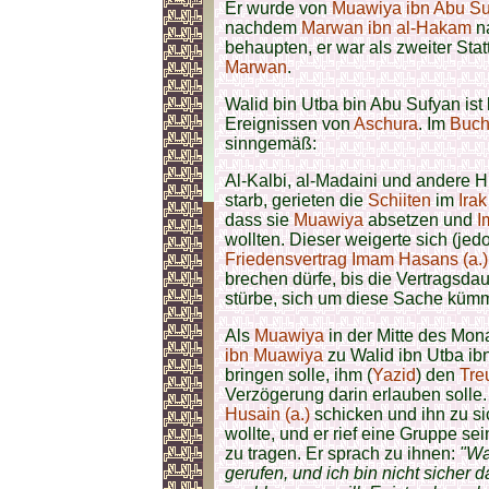
Er wurde von
Muawiya ibn Abu Su
nachdem
Marwan ibn al-Hakam
n
behaupten, er war als zweiter Statt
Marwan
.
Walid bin Utba bin Abu Sufyan ist
Ereignissen von
Aschura
. Im
Buch 
sinngemäß:
Al-Kalbi, al-Madaini und andere Hi
starb, gerieten die
Schiiten
im
Irak
dass sie
Muawiya
absetzen und
I
wollten. Dieser weigerte sich (je
Friedensvertrag Imam Hasans (a.)
brechen dürfe, bis die Vertragsda
stürbe, sich um diese Sache küm
Als
Muawiya
in der Mitte des Mon
ibn Muawiya
zu Walid ibn Utba ib
bringen solle, ihm (
Yazid
) den
Tre
Verzögerung darin erlauben solle.
Husain (a.)
schicken und ihn zu si
wollte, und er rief eine Gruppe s
zu tragen. Er sprach zu ihnen:
"Wa
gerufen, und ich bin nicht sicher d