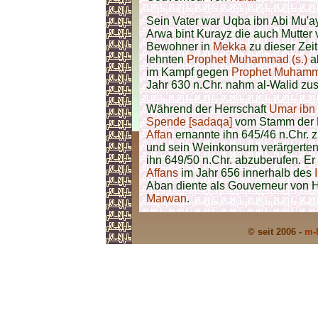
Sein Vater war Uqba ibn Abi Mu'a
Arwa bint Kurayz die auch Mutter
Bewohner in
Mekka
zu dieser Zei
lehnten
Prophet Muhammad (s.)
ab
im Kampf gegen
Prophet Muhamma
Jahr 630 n.Chr. nahm al-Walid 
Während der Herrschaft
Umar ibn
Spende [sadaqa]
vom Stamm der 
Affan
ernannte ihn 645/46 n.Chr.
und sein Weinkonsum verärgerten
ihn 649/50 n.Chr. abzuberufen. E
Affans
im Jahr 656 innerhalb des
Aban diente als Gouverneur von
Marwan
.
© seit 2006 -
m-