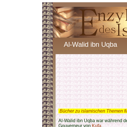
Al-Walid ibn Uqba
.
Bücher zu islamischen Themen f
Al-Walid ibn Uqba war während de
Gouverneur von
Kufa
.