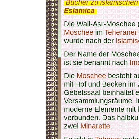
.
Bücher zu islamischen
Eslamica
.
Die Wali-Asr-Moschee (M
Moschee
im
Teheraner
wurde nach der
Islami
Der Name der Moschee
ist sie benannt nach
Im
Die
Moschee
besteht a
mit Hof und Becken im
Gebetssaal beinhaltet e
Versammlungsräume. Im
moderne Elemente mit 
verbunden. Das halbkup
zwei
Minarette
.