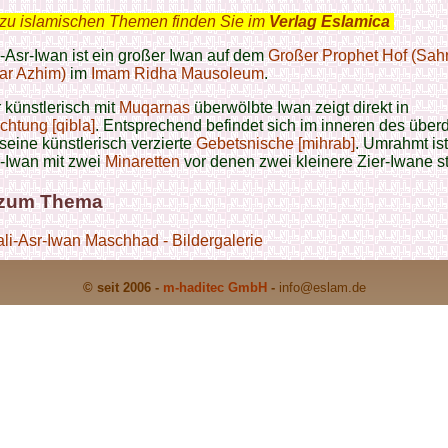
zu islamischen Themen finden Sie im
Verlag Eslamica
.
-Asr-Iwan ist ein großer Iwan auf dem
Großer Prophet Hof (Sah
r Azhim)
im
Imam Ridha Mausoleum
.
 künstlerisch mit
Muqarnas
überwölbte Iwan zeigt direkt in
chtung [qibla]
. Entsprechend befindet sich im inneren des über
seine künstlerisch verzierte
Gebetsnische [mihrab]
. Umrahmt ist
-Iwan mit zwei
Minaretten
vor denen zwei kleinere Zier-Iwane s
 zum Thema
li-Asr-Iwan Maschhad - Bildergalerie
© seit 2006 -
m-haditec GmbH
-
info
@eslam.de