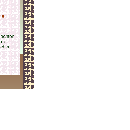
ne
dachten
 der
tehen.