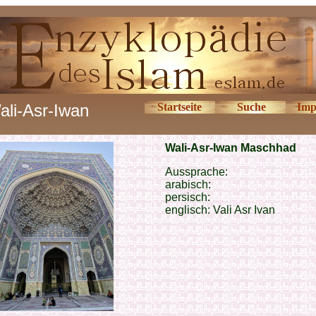
ali-Asr-Iwan
Startseite
Suche
Imp
Wali-Asr-Iwan Maschhad
Aussprache:
arabisch:
persisch:
englisch: Vali Asr Ivan