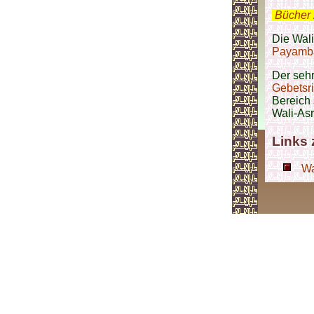
.
Bücher 
Die Wali
Payamba
Der sehr
Gebetsri
Bereich 
Wali-Asr
Links
Wa