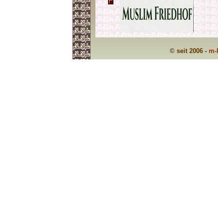
© seit 2006 -
m-