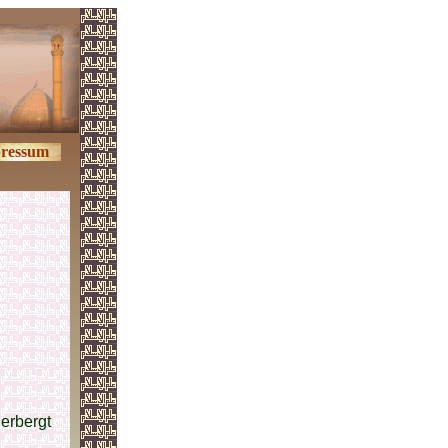
ressum
erbergt