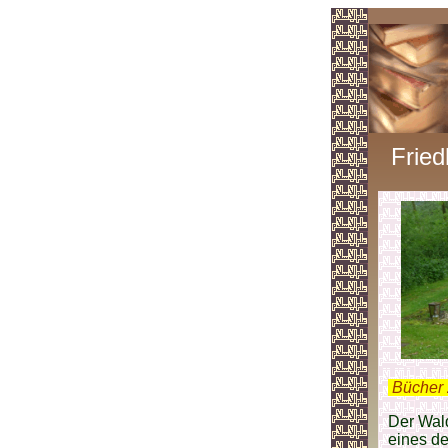
Frie
.
Bücher 
Der Wald
eines d