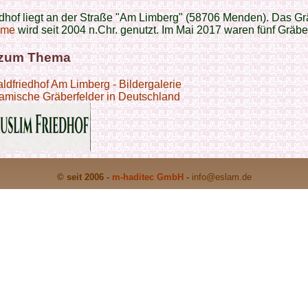
dhof liegt an der Straße "Am Limberg" (58706 Menden). Das Gr
ime
wird seit 2004 n.Chr. genutzt. Im Mai 2017 waren fünf Gräbe
 zum Thema
ldfriedhof Am Limberg - Bildergalerie
lamische Gräberfelder in Deutschland
© seit 2006 -
m-haditec GmbH
-
info
@eslam.de