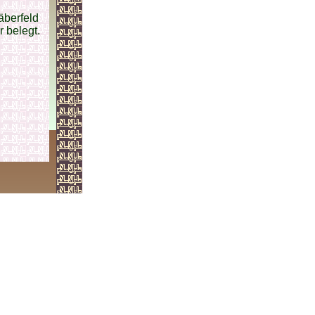
äberfeld
r belegt.