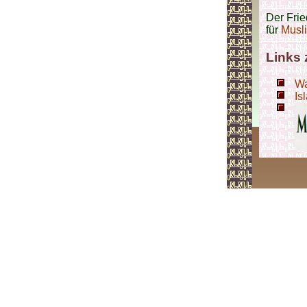
Der Frie
für
Musl
Links
Wa
Is