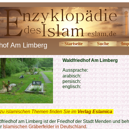
dhof Am Limberg
Startseite
Suche
Imp
Waldfriedhof Am Limberg
Aussprache:
arabisch:
persisch:
englisch:
zu islamischen Themen finden Sie im
Verlag Eslamica
.
friedhof am Limberg ist der Friedhof der Stadt Menden und beh
er
Islamischen Gräberfelder in Deutschland
.