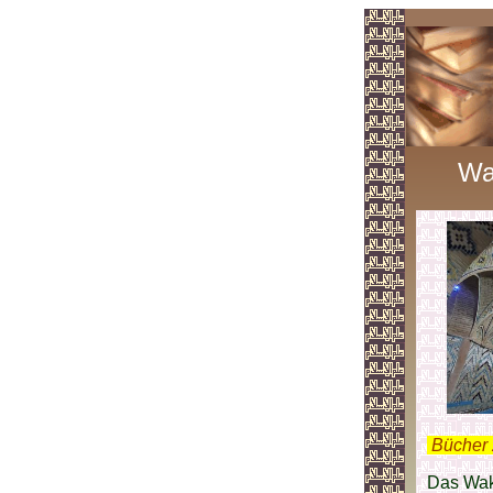
Wa
.
Bücher 
Das Waki