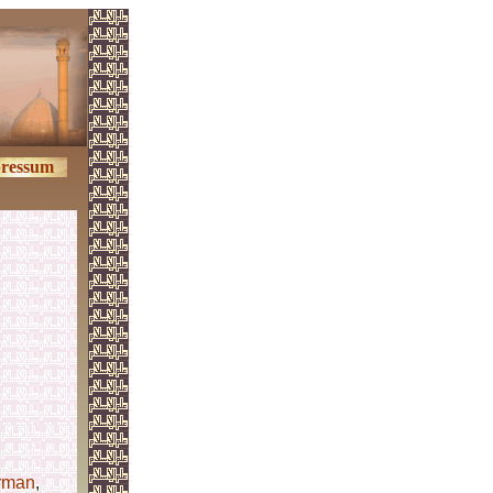
ressum
rman
,