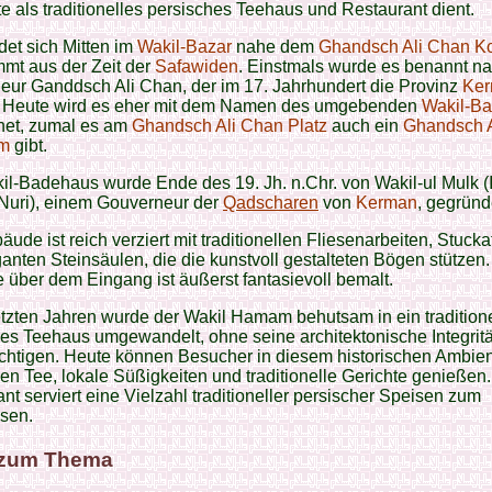
e als traditionelles persisches Teehaus und Restaurant dient.
det sich Mitten im
Wakil-Bazar
nahe dem
Ghandsch Ali Chan K
mt aus der Zeit der
Safawiden
. Einstmals wurde es benannt n
eur Ganddsch Ali Chan, der im 17. Jahrhundert die Provinz
Ke
e. Heute wird es eher mit dem Namen des umgebenden
Wakil-Ba
net, zumal es am
Ghandsch Ali Chan Platz
auch ein
Ghandsch 
m
gibt.
l-Badehaus wurde Ende des 19. Jh. n.Chr. von Wakil-ul Mulk (
Nuri), einem Gouverneur der
Qadscharen
von
Kerman
, gegründ
ude ist reich verziert mit traditionellen Fliesenarbeiten, Stuck
anten Steinsäulen, die die kunstvoll gestalteten Bögen stützen
über dem Eingang ist äußerst fantasievoll bemalt.
etzten Jahren wurde der Wakil Hamam behutsam in ein tradition
es Teehaus umgewandelt, ohne seine architektonische Integritä
chtigen. Heute können Besucher in diesem historischen Ambie
en Tee, lokale Süßigkeiten und traditionelle Gerichte genießen
nt serviert eine Vielzahl traditioneller persischer Speisen zum
sen.
 zum Thema