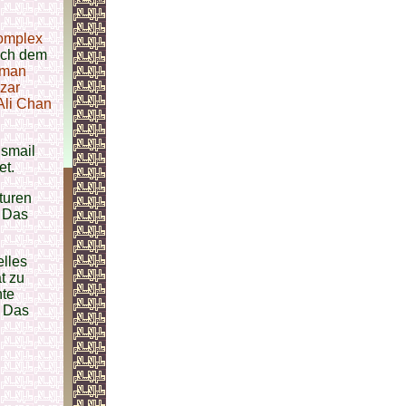
omplex
ach dem
rman
zar
Ali Chan
Ismail
et.
aturen
. Das
elles
t zu
nte
. Das