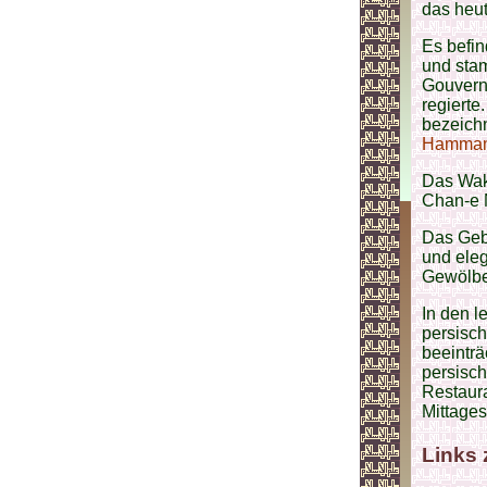
das heut
Es befin
und stam
Gouvern
regiert
bezeich
Hamma
Das Waki
Chan-e 
Das Gebä
und eleg
Gewölbe 
In den l
persisch
beeinträ
persisch
Restaura
Mittages
Links