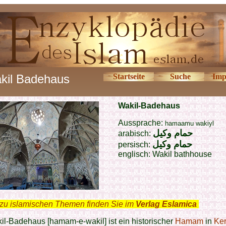
kil Badehaus
Startseite
Suche
Imp
Wakil-Badehaus
Aussprache:
hamaamu wakiyl
حمام وكيل
arabisch:
حمام وکیل
persisch:
englisch: Wakil bathhouse
zu islamischen Themen finden Sie im
Verlag Eslamica
.
l-Badehaus [hamam-e-wakil] ist ein historischer
Hamam
in
Ke